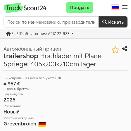
Продать
Искать
/ ... / ID объявления: A217-22-933
Автомобильный прицеп
trailershop
Hochlader mit Plane
Spriegel 405x203x210cm lager
Фиксированная цена без учета НДС
4 957 €
(5 899 € брутто)
Год выпуска
2025
Состояние
Новый
Местонахождение
Grevenbroich