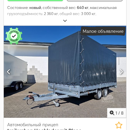
Состояние:
новый
, собственный вес:
640 кг
, максимальная
грузоподъёмность:
2 360 кг
, общий вес:
3 000 кг
,
конфигурация осей:
2 оси
, длина грузового отсека:
4 100 мм
,
ширина пространства для загрузки:
2 100 мм
, высота
Малое объявление
грузового отсека:
350 мм
, объем грузового пространства:
3,4
м³
, цвет:
другое
, строительная высота:
2 820 мм
, рабочая
ширина:
2 163 мм
,
1
/
8
Автомобильный прицеп