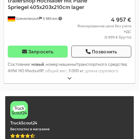
trailershop
Hochlader mit Plane
Spriegel 405x203x210cm lager
4 957 €
Grevenbroich
5 595 km
Фиксированная цена без учета
НДС
(5 899 € брутто)
Запросить
Позвонить
Состояние:
новый
, номер машины/транспортного средства:
AHW HO MedaxHP
, общий вес:
3 000 кг
, длина грузового
отсека:
4 050 мм
, ширина пространства для загрузки:
2 030 мм
,
высота грузового отсека:
2 100 мм
, Год выпуска:
2025
,
TruckScout24
Бесплатно в магазине