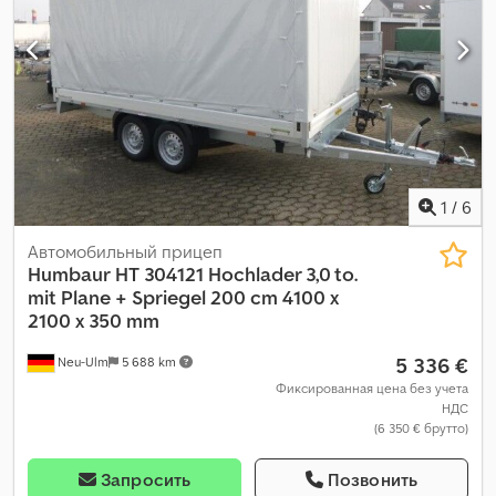
1
/
6
Автомобильный прицеп
Humbaur
HT 304121 Hochlader 3,0 to.
mit Plane + Spriegel 200 cm 4100 x
2100 x 350 mm
5 336 €
Neu-Ulm
5 688 km
Фиксированная цена без учета
НДС
(6 350 € брутто)
Запросить
Позвонить