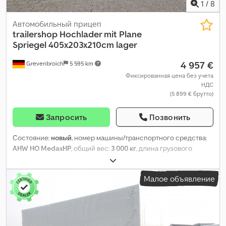
1
/
8
Автомобильный прицеп
trailershop
Hochlader mit Plane
Spriegel 405x203x210cm lager
4 957 €
Grevenbroich
5 595 km
Фиксированная цена без учета
НДС
(5 899 € брутто)
Запросить
Позвонить
Состояние:
новый
, номер машины/транспортного средства:
AHW HO MedaxHP
, общий вес:
3 000 кг
, длина грузового
отсека:
4 050 мм
, ширина пространства для загрузки:
2 030 мм
,
высота грузового отсека:
2 100 мм
, Год выпуска:
2025
,
Малое объявление