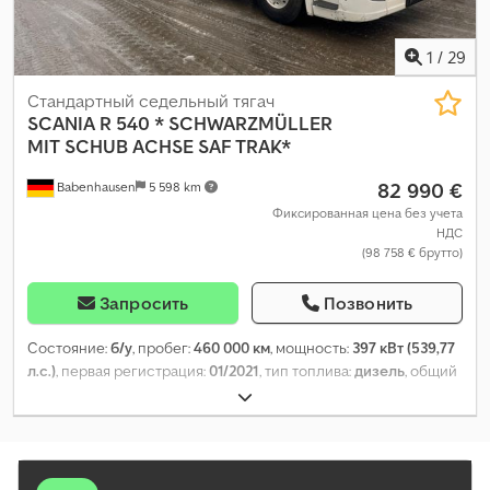
1
/
29
Стандартный седельный тягач
SCANIA
R 540 * SCHWARZMÜLLER
MIT SCHUB ACHSE SAF TRAK*
82 990 €
Babenhausen
5 598 km
Фиксированная цена без учета
НДС
(98 758 € брутто)
Запросить
Позвонить
Состояние:
б/у
, пробег:
460 000 км
, мощность:
397 кВт (539,77
л.с.)
, первая регистрация:
01/2021
, тип топлива:
дизель
, общий
вес:
18 000 кг
, конфигурация осей:
2 оси
, следующая проверка
(TÜV):
01/2026
, тормоза:
ретардер
, цвет:
белый
, тип передачи:
автоматический
, класс выбросов:
Евро 6
, Год выпуска:
2021
,
Оборудование:
ABS, кондиционер, навигационная система,
отопитель стояночный, электронная программа