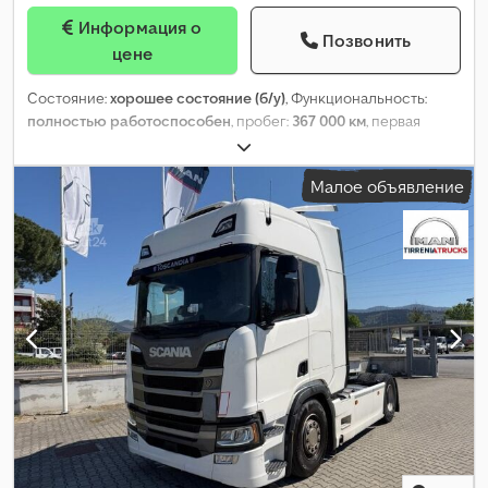
Информация о
Позвонить
цене
Состояние:
хорошее состояние (б/у)
, Функциональность:
полностью работоспособен
, пробег:
367 000 км
, первая
регистрация:
05/2023
, тип топлива:
дизель
, размер шины:
315/80 R22,5
, конфигурация осей:
4x2
, колесная база:
4 000 мм
,
Малое объявление
топливо:
дизель
, кабина водителя:
спальный отсек (кабина)
,
тип передачи:
автоматический
, класс выбросов:
Евро 6
,
подвеска:
сталь-воздух
, Год выпуска:
2023
,