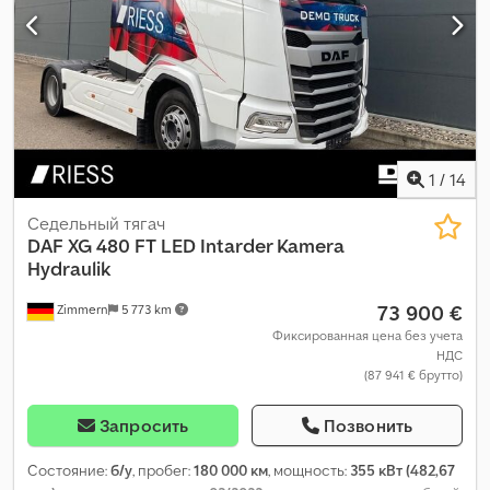
1
/
14
Седельный тягач
DAF
XG 480 FT LED Intarder Kamera
Hydraulik
73 900 €
Zimmern
5 773 km
Фиксированная цена без учета
НДС
(87 941 € брутто)
Запросить
Позвонить
Состояние:
б/у
, пробег:
180 000 км
, мощность:
355 кВт (482,67