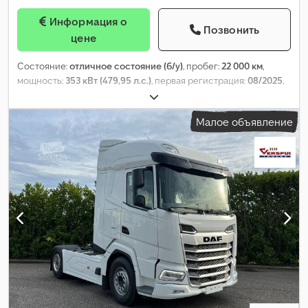
Информация о
Позвонить
цене
Состояние:
отличное состояние (б/у)
, пробег:
22 000 км
,
мощность:
353 кВт (479,95 л.с.)
, первая регистрация:
08/2025
,
тип топлива:
дизель
, размер шины:
315/70R22.5
, конфигурация
осей:
4x2
, колесная база:
3 800 мм
, топливо:
дизель
, цвет:
Малое объявление
белый
, кабина водителя:
спальный отсек (кабина)
, тип
передачи:
автоматический
, количество передач:
12
, класс
выбросов:
Евро 6
, подвеска:
другое
, допустимая нагрузка на
ось (ось 1):
8 000 кг
, допустимая нагрузка на ось (ось 2):
13 000
кг
, Год выпуска:
2025
,