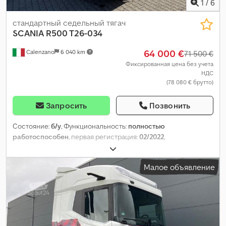
1
/
6
стандартный седельный тягач
SCANIA
R500 T26-034
64 000 €
Calenzano
6 040 km
71 500 €
Фиксированная цена без учета
НДС
(78 080 € брутто)
Запросить
Позвонить
Состояние:
б/у
, Функциональность:
полностью
работоспособен
, первая регистрация:
02/2022
,
Малое объявление