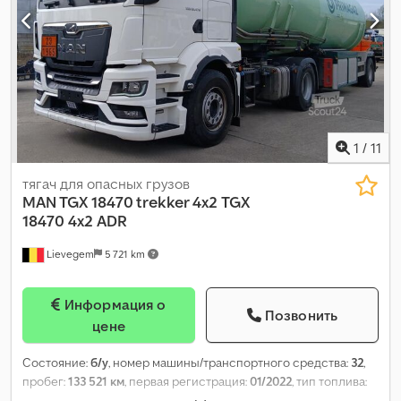
(Электронная тормозная система), Блютуз, блокировка
дифференциала, второй топливный бак, гидроусилитель
руля, кондиционер, круиз-контроль, отопитель стояночный,
подогрев сиденья, противотуманные фары, холодильник,
центральный замок, электрорегулировка стекол
,
1
/
11
тягач для опасных грузов
MAN TGX 18470 trekker 4x2
TGX
18470 4x2 ADR
Lievegem
5 721 km
Информация о
Позвонить
цене
Состояние:
б/у
, номер машины/транспортного средства:
32
,
пробег:
133 521 км
, первая регистрация:
01/2022
, тип топлива:
дизель
, конфигурация осей:
4x2
, топливо:
дизель
, класс