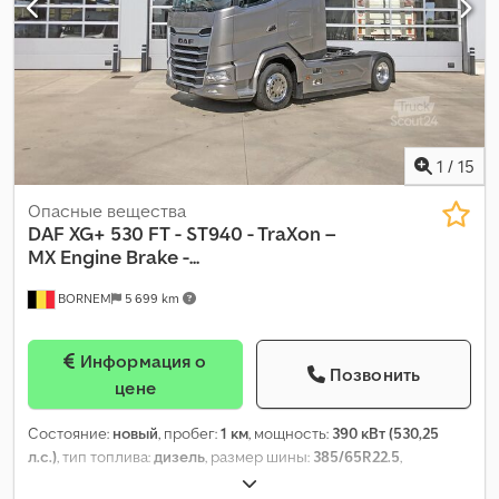
1
/
15
Опасные вещества
DAF
XG+ 530 FT - ST940 - TraXon –
MX Engine Brake -...
BORNEM
5 699 km
Информация о
Позвонить
цене
Состояние:
новый
, пробег:
1 км
, мощность:
390 кВт (530,25
л.с.)
, тип топлива:
дизель
, размер шины:
385/65R22.5
,
конфигурация осей:
4x2
, колесная база:
4 000 мм
, топливо: