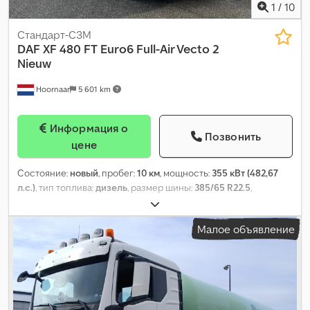
1
/
10
Стандарт-СЗМ
DAF
XF 480 FT Euro6 Full-Air Vecto 2
Nieuw
Hoornaar
5 601 km
Информация о
Позвонить
цене
Состояние:
новый
, пробег:
10 км
, мощность:
355 кВт (482,67
л.с.)
, тип топлива:
дизель
, размер шины:
385/65 R22.5
,
конфигурация осей:
4x2
, колесная база:
3 800 мм
, топливо:
дизель
, тормоза:
торможение двигателем
, цвет:
белый
,
Малое объявление
кабина водителя:
спальный отсек (кабина)
, тип передачи:
автоматический
, количество передач:
12
, класс выбросов:
Евро 6
, подвеска:
воздух
, общая длина:
6 320 мм
, общая
ширина:
2 550 мм
, общая высота:
3 810 мм
, допустимая
нагрузка на ось (ось 1):
8 000 кг
, допустимая нагрузка на ось
(ось 2):
11 500 кг
, Год выпуска:
2026
, Оборудование:
ABS, EBS