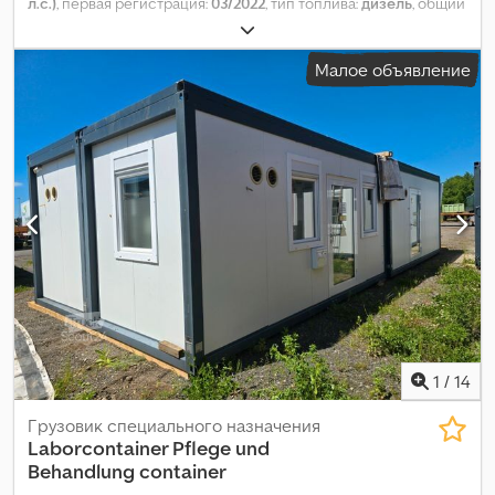
л.с.)
, первая регистрация:
03/2022
, тип топлива:
дизель
, общий
вес:
18 000 кг
, тормоза:
ретардер
, цвет:
белый
, тип передачи:
автоматический
, класс выбросов:
Евро 6
, Оборудование:
Малое объявление
отопитель стояночный, сажевый фильтр, электронная
программа стабилизации (ESP)
,
1
/
14
Грузовик специального назначения
Laborcontainer Pflege und
Behandlung container