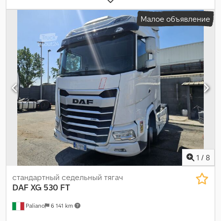
выбросов:
Евро 6
, количество мест:
2
, Год выпуска:
2022
,
Малое объявление
1
/
8
стандартный седельный тягач
DAF
XG 530 FT
Paliano
6 141 km