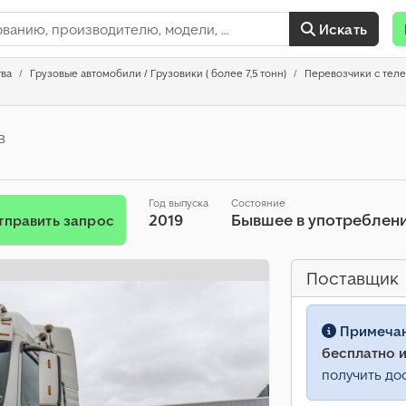
Искать
тва
Грузовые автомобили / Грузовики ( более 7,5 тонн)
Перевозчики с тел
в
Год выпуска
Состояние
2019
Бывшее в употреблен
тправить запрос
Поставщик
Примеча
бесплатно и
получить до