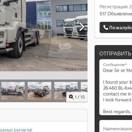
Регистрация: 2
517 Объявлени
Пожалуйст
ОТПРАВИТЬ
Сообщение*
1
/
15
Наименовани
азных рычагов