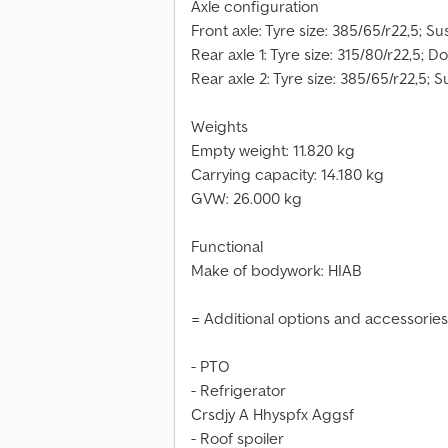
Axle configuration
Front axle: Tyre size: 385/65/r22,5; S
Rear axle 1: Tyre size: 315/80/r22,5;
Rear axle 2: Tyre size: 385/65/r22,5; 
Weights
Empty weight: 11.820 kg
Carrying capacity: 14.180 kg
GVW: 26.000 kg
Functional
Make of bodywork: HIAB
= Additional options and accessories
- PTO
- Refrigerator
Crsdjy A Hhyspfx Aggsf
- Roof spoiler