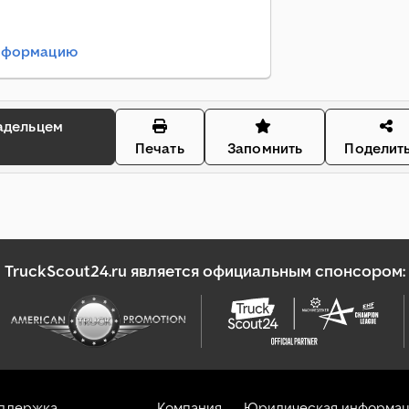
информацию
Печать
Запомнить
Поделит
TruckScout24.ru является официальным спонсором:
оддержка
Компания
Юридическая информац