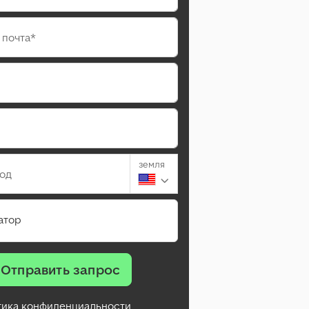
 почта*
земля
род
атор
Отправить запрос
тика конфиденциальности