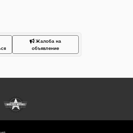
Жалоба на
ься
объявление
ия