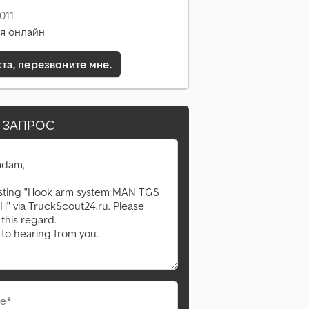
011
я онлайн
а, перезвоните мне.
 ЗАПРОС
е*