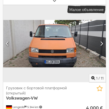
собственный вес:
2 525 кг
, максимальная грузоподъёмность:
750 кг
, общий вес:
3 500 кг
, конфигурация осей:
4x2
, колесная
Малое объявление
база:
3 750 мм
, топливо:
дизель
, цвет:
жёлтый
, кабина
водителя:
другое
, тип передачи:
автоматический
, класс
выбросов:
Евро 4
, подвеска:
другое
, количество мест:
1
,
общая длина:
7 130 мм
, длина грузового отсека:
4 300 мм
,
ширина пространства для загрузки:
2 000 мм
, высота
грузового отсека:
2 100 мм
, Год выпуска:
2010
, строительная
высота:
2 800 мм
, Оборудование:
ABS, бортовой компьютер,
сажевый фильтр, система иммобилайзера, центральный
замок
,
1
/
11
Грузовик с бортовой платформой
(открытый)
Volkswagen-VW
4 000 €
Lengede
5 344 km