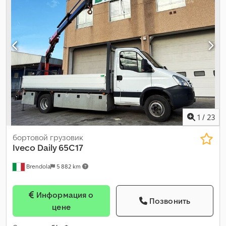
1
/
23
бортовой грузовик
Iveco
Daily 65C17
Brendola
5 882 km
Информация о
Позвонить
цене