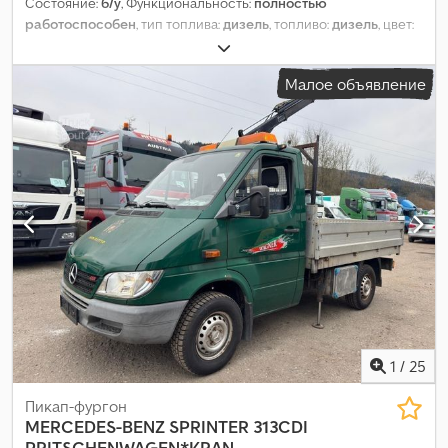
Состояние:
б/у
, Функциональность:
полностью
работоспособен
, тип топлива:
дизель
, топливо:
дизель
, цвет:
белый
, класс выбросов:
Евро 4
, количество мест:
3
, Год
выпуска:
2007
, Оборудование:
кран
,
Малое объявление
1
/
25
Пикап-фургон
MERCEDES-BENZ
SPRINTER 313CDI
PRITSCHENWAGEN*KRAN