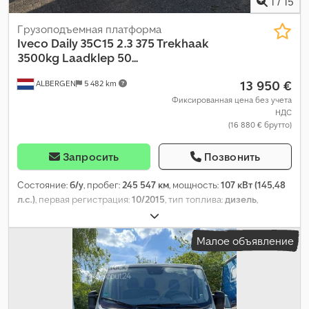
1
/
15
Грузоподъемная платформа
Iveco
Daily 35C15 2.3 375 Trekhaak
3500kg Laadklep 50...
13 950 €
ALBERGEN
5 482 km
Фиксированная цена без учета
НДС
(16 880 € брутто)
Запросить
Позвонить
Состояние:
б/у
, пробег:
245 547 км
, мощность:
107 кВт (145,48
л.с.)
, первая регистрация:
10/2015
, тип топлива:
дизель
,
конфигурация осей:
4x2
, колесная база:
3 750 мм
, топливо:
дизель
, Выбросы CO₂:
217 г/км
, ёмкость топливного бака:
100
Малое объявление
л
, цвет:
оранжевый
, тип передачи:
механический
, количество
передач:
6
, класс выбросов:
Евро 5
, количество мест:
2
, длина
грузового отсека:
4 100 мм
, ширина пространства для
загрузки:
2 000 мм
, высота грузового отсека:
400 мм
, Год
выпуска:
2015
, Оборудование:
ABS, Блютуз, гидроборт,