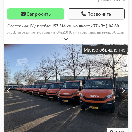
(11 888 € брутто)
Запросить
Позвонить
Состояние:
б/у
, пробег:
157 514 км
, мощность:
77 кВт (104,69
л.с.)
, первая регистрация:
04/2018
, тип топлива:
дизель
, общий
вес:
3 140 кг
, цвет:
белый
, тип передачи:
механический
,
количество мест:
3
, длина грузового отсека:
3 200 мм
, ширина
Малое объявление
пространства для загрузки:
2 150 мм
, Год выпуска:
2017
,
Оборудование:
ABS, сажевый фильтр, центральный замок,
электронная программа стабилизации (ESP)
,