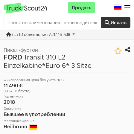
Продать
Искать
/ ... / ID объявления: A217-16-438
Пикап-фургон
FORD
Transit 310 L2
Einzelkabine*Euro 6* 3 Sitze
Фиксированная цена без учета НДС
11 490 €
(13 673 € брутто)
Год выпуска
2018
Состояние
Бывшее в употреблении
Местонахождение
Heilbronn