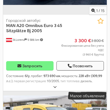
1
/
15
Городской автобус
MAN
A20 Omnibus Euro 3 45
Sitzplätze Bj 2005
3 300 €
St.Lorenz
5 586 km
3 800 €
Фиксированная цена без учета
НДС
(3 960 € брутто)
Запросить
Позвонить
Состояние:
б/у
, пробег:
973 690 км
, мощность:
228 кВт (309,99
л.с.)
, первая регистрация:
10/2005
, тип топлива:
дизель
,
количество мест:
45
, тип передачи:
автоматический
, класс
выбросов:
Евро 3
, цвет:
белый
, тормоза:
ретардер
,
Малое объявление
Оборудование:
отопитель стояночный
,