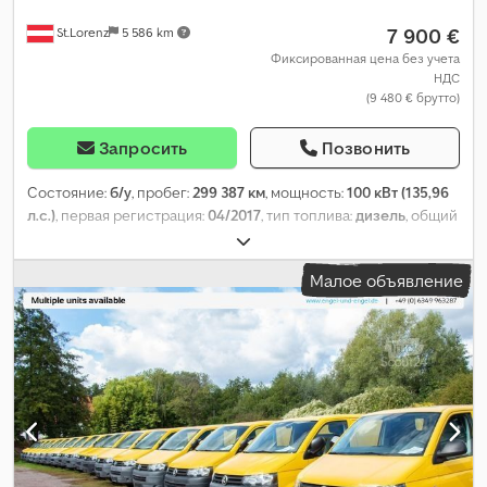
7 900 €
St.Lorenz
5 586 km
Фиксированная цена без учета
НДС
(9 480 € брутто)
Запросить
Позвонить
Состояние:
б/у
, пробег:
299 387 км
, мощность:
100 кВт (135,96
л.с.)
, первая регистрация:
04/2017
, тип топлива:
дизель
, общий
вес:
3 500 кг
, цвет:
белый
, тип передачи:
механический
, класс
выбросов:
Евро 6
, количество мест:
2
, Оборудование:
ABS,
Малое объявление
кондиционер
,