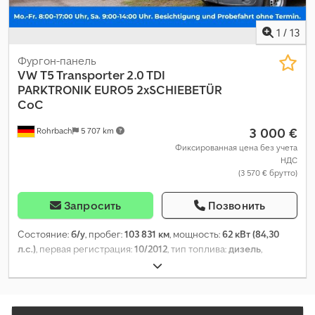
1
/
13
Фургон-панель
VW
T5 Transporter 2.0 TDI
PARKTRONIK EURO5 2xSCHIEBETÜR
CoC
3 000 €
Rohrbach
5 707 km
Фиксированная цена без учета
НДС
(3 570 € брутто)
Запросить
Позвонить
Состояние:
б/у
, пробег:
103 831 км
, мощность:
62 кВт (84,30
л.с.)
, первая регистрация:
10/2012
, тип топлива:
дизель
,
собственный вес:
1 762 кг
, максимальная грузоподъёмность:
1 038 кг
, общий вес:
2 800 кг
, конфигурация осей:
4x2
,
колесная база:
3 000 мм
, следующая проверка (TÜV):
11/2024
,
топливо:
дизель
, Выбросы CO₂:
190 г/км
, расход топлива