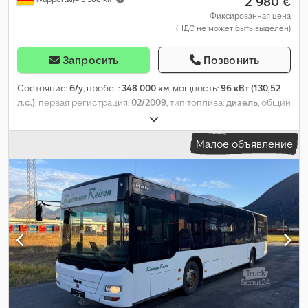
2 980 €
Фиксированная цена
(НДС не может быть выделен)
Запросить
Позвонить
Состояние:
б/у
, пробег:
348 000 км
, мощность:
96 кВт (130,52
л.с.)
, первая регистрация:
02/2009
, тип топлива:
дизель
, общий
вес:
3 000 кг
, цвет:
белый
, тип передачи:
механический
,
количество мест:
3
, Оборудование:
ABS, электронная
Малое объявление
программа стабилизации (ESP)
,