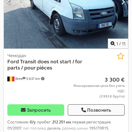
1
/
11
Чемодан
Ford
Transit does not start / for
parts / pour pièces
3 300 €
Bree
5 637 km
Фиксированная цена без учета
НДС
(3 993 € брутто)
Запросить
Позвонить
Состояние:
б/у
, пробег:
212 251 км
, первая регистрация:
01/2007
, тип топлива:
дизель
, размер шины:
195/70R15
,