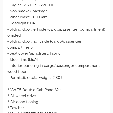
- Engine: 2.5 L - 96 kW TDI
- Non-smoker package
- Wheelbase: 3000 mm
- Headlights: H4
- Sliding door, left side (cargo/passenger compartment)
omitted
- Sliding door, right side (cargo/passenger
compartment)
- Seat cover/upholstery: fabric
- Steel rims 6.5x16
- Interior paneling in cargo/passenger compartment:
wood fiber
- Permissible total weight: 2.80 t
* VW T5 Double Cab Panel Van
* All-wheel drive
* Air conditioning
* Tow bar