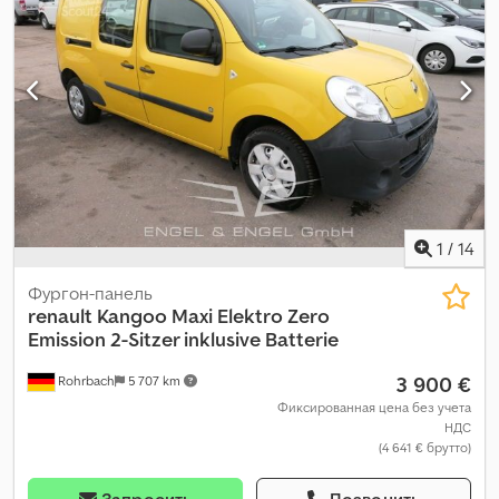
1
/
14
Фургон-панель
renault
Kangoo Maxi Elektro Zero
Emission 2-Sitzer inklusive Batterie
3 900 €
Rohrbach
5 707 km
Фиксированная цена без учета
НДС
(4 641 € брутто)