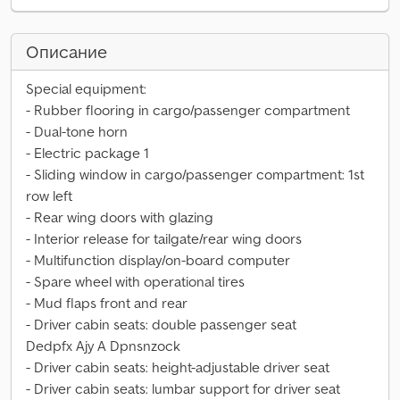
Описание
Special equipment:
- Rubber flooring in cargo/passenger compartment
- Dual-tone horn
- Electric package 1
- Sliding window in cargo/passenger compartment: 1st
row left
- Rear wing doors with glazing
- Interior release for tailgate/rear wing doors
- Multifunction display/on-board computer
- Spare wheel with operational tires
- Mud flaps front and rear
- Driver cabin seats: double passenger seat
Dedpfx Ajy A Dpnsnzock
- Driver cabin seats: height-adjustable driver seat
- Driver cabin seats: lumbar support for driver seat