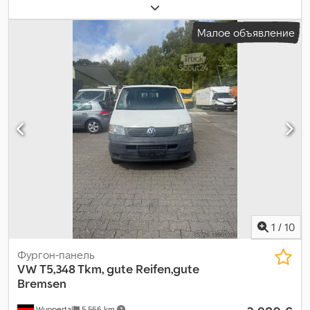
состояние шин:
25 процент
, топливо:
дизель
, подвеска:
сталь
,
общая длина:
5 300 мм
, общая высота:
2 500 мм
, длина
Малое объявление
грузового отсека:
2 800 мм
, ширина пространства для
загрузки:
1 600 мм
, высота грузового отсека:
1 800 мм
, Год
выпуска:
2007
,
1
/
10
Фургон-панель
VW
T5,348 Tkm, gute Reifen,gute
Bremsen
Wuppertal
5 566 km