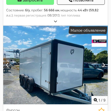
Запросить
Позвонить
Состояние:
б/у
, пробег:
56 666 км
, мощность:
44 кВт (59,82
л.с.)
, первая регистрация:
08/2013
, тип топлива:
электрический
, собственный вес:
1 580 кг
, максимальная
грузоподъёмность:
595 кг
, общий вес:
2 175 кг
, конфигурация
Малое объявление
осей:
4x2
, колесная база:
3 081 мм
, топливо:
электричество
,
Выбросы CO₂:
137 г/км
, расход топлива (городской цикл):
5,9
л/100км
, расход топлива (за городом):
4,8 л/100км
, расход
топлива (смешанный цикл):
5,2 л/100км
, цвет:
жёлтый
, кабина
водителя:
другое
, тип передачи:
автоматический
, класс
выбросов:
нет
, подвеска:
другое
, количество мест:
2
, общая
длина:
4 597 мм
, Год выпуска:
2013
, строительная высота:
1 810
мм
, Оборудование:
ABS, бортовой компьютер, подушка
безопасности, сажевый фильтр, система иммобилайзера,
центральный замок, электронная программа стабилизации
(ESP)
,
1
/
9
Фургон