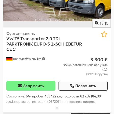
1
/
15
Фургон-панель
VW
T5 Transporter 2.0 TDI
PARKTRONIK EURO-5 2xSCHIEBETÜR
CoC
3 300 €
Rohrbach
5 707 km
Фиксированная цена без учета
НДС
(3 927 € брутто)
Запросить
Позвонить
Состояние:
б/у
, пробег:
153 122 км
, мощность:
62 кВт (84,30
л.с.)
, первая регистрация:
08/2011
, тип топлива:
дизель
,
собственный вес:
1 762 кг
, максимальная грузоподъёмность:
1 038 кг
, общий вес:
2 800 кг
, колесная база:
3 000 мм
, топливо: