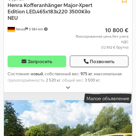
Henra
Kofferanhänger Major-Xpert
Edition LED,465x183x220 3500Kilo
NEU
10 800 €
Neuss
5 584 km
Фиксированная цена без учета
НДС
(12 852 € брутто)
Запросить
Позвонить
Состояние:
новый
, собственный вес:
975 кг
, максимальная
грузоподъёмность:
2 520 кг
, общий вес:
3 500 кг
,
конфигурация осей:
3 оси
, длина грузового отсека:
4 650 мм
,
ширина пространства для загрузки:
952 мм
, высота грузового
Малое объявление
отсека:
1 900 мм
, подвеска:
другое
, размер шины:
185 r14 c
,