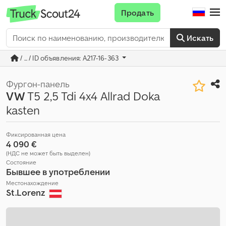
Продать
Искать
/ ... / ID объявления: A217-16-363
Фургон-панель
VW
T5 2,5 Tdi 4x4 Allrad Doka
kasten
Фиксированная цена
4 090 €
(НДС не может быть выделен)
Состояние
Бывшее в употреблении
Местонахождение
St.Lorenz