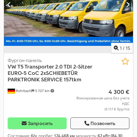
1
/
15
Фургон-панель
VW
T5 Transporter 2.0 TDI 2-Sitzer
EURO-5 CoC 2xSCHIEBETÜR
PARKTRONIK SERVICE 157tkm
4 300 €
Rohrbach
5 707 km
Фиксированная цена без учета
НДС
(5 117 € брутто)
Запросить
Позвонить
Состояние:
б/у
, пробег:
124 468 км
, мощность:
62 кВт (84,30