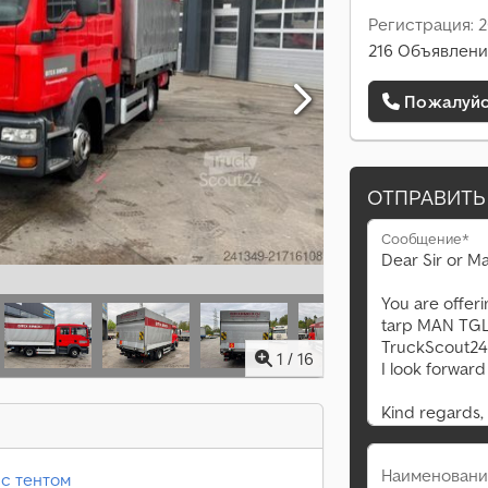
Регистрация: 
216 Объявлени
Пожалуйст
ОТПРАВИТЬ
Сообщение*
1
/
16
Наименовани
 с тентом