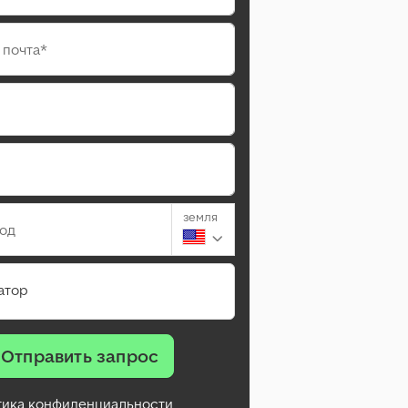
 почта*
земля
род
атор
Отправить запрос
тика конфиденциальности