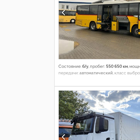
Состояние:
б/у
, пробег:
550 650 км
, мощ
передачи:
автоматический
, класс выбр