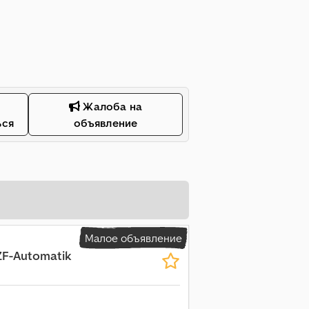
Жалоба на
ься
объявление
Малое объявление
 ZF-Automatik