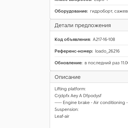
Оборудование:
гидроборт, саже
Детали предложения
Код объявления:
A217-16-108
Референс-номер:
loado_26216
Обновление:
в последний раз 11.0
Описание
Lifting platform:
Crjdpfx Aey A Dfpodysf
----- Engine brake - Air conditioning -
Suspension:
Leaf-air