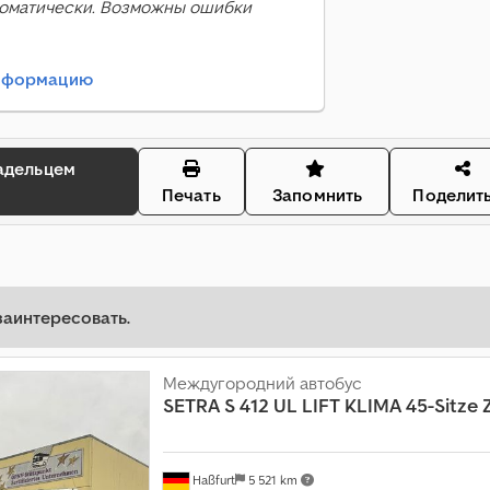
оматически. Возможны ошибки
информацию
Печать
Запомнить
Поделит
заинтересовать.
Междугородний автобус
SETRA
S 412 UL LIFT KLIMA 45-Sitze
Haßfurt
5 521 km