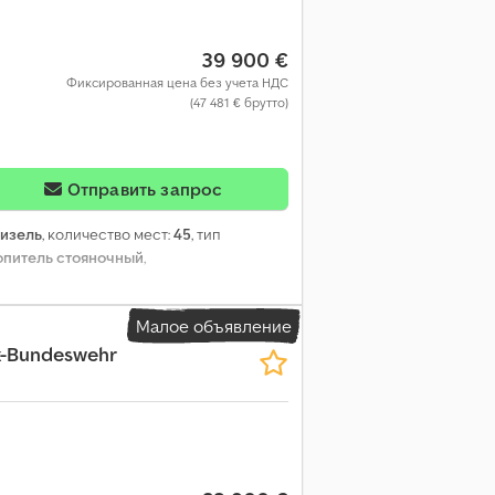
39 900 €
Фиксированная цена без учета НДС
(47 481 € брутто)
Отправить запрос
изель
, количество мест:
45
, тип
опитель стояночный
,
Малое объявление
x-Bundeswehr