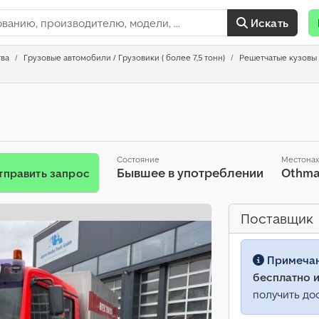
Искать
тва
Грузовые автомобили / Грузовики ( более 7,5 тонн)
Решетчатые кузовы
Состояние
Местона
Бывшее в употреблении
Othma
тправить запрос
Поставщик
Примеча
бесплатно и
получить до