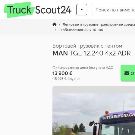
Легковые и грузовые транспортные средс
ID объявления: A217-16-108
Бортовой грузовик с тентом
MAN
TGL 12.240 4x2 ADR
Фиксированная цена без учета НДС
13 900 €
О
(15 026 € брутто)