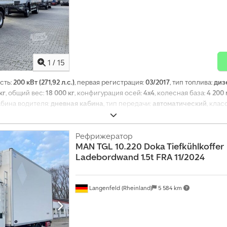
1
/
15
сть:
200 кВт (271,92 л.с.)
, первая регистрация:
03/2017
, тип топлива:
диз
кг
, общий вес:
18 000 кг
, конфигурация осей:
4x4
, колесная база:
4 200
кабина водителя:
дневная кабина
, тип передачи:
автоматический
, кла
лина грузового отсека:
5 800 мм
, ширина пространства для загрузки:
2 
ференциала, бортовой компьютер, кондиционер, круиз-контроль, н
е устройство, сажевый фильтр
Рефрижератор
,
MAN
TGL 10.220 Doka Tiefkühlkoffer
Ladebordwand 1.5t FRA 11/2024
Langenfeld (Rheinland)
5 584 km