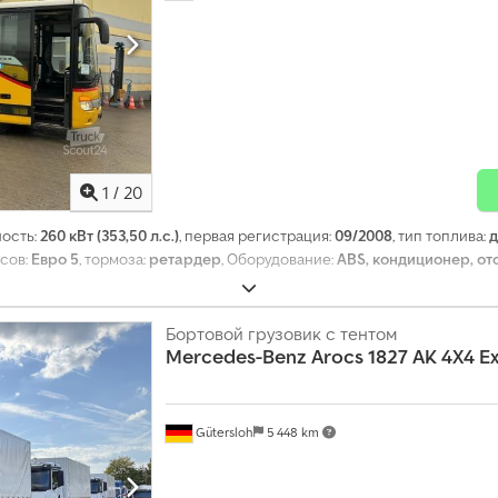
1
/
20
ность:
260 кВт (353,50 л.с.)
, первая регистрация:
09/2008
, тип топлива:
д
осов:
Евро 5
, тормоза:
ретардер
, Оборудование:
ABS, кондиционер, от
Бортовой грузовик с тентом
Mercedes-Benz
Arocs 1827 AK 4X4 E
Gütersloh
5 448 km