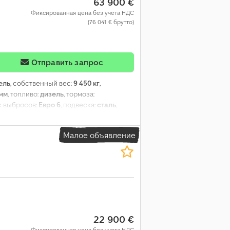
63 900 €
Фиксированная цена без учета НДС
(76 041 € брутто)
Отправить запрос
ель
, собственный вес:
9 450 кг
,
 мм
, топливо:
дизель
, тормоза:
сс выбросов:
Евро 6
, подвеска:
сталь
,
480 мм
, высота грузового отсека:
2 100
изкий уровень шума, отопитель
Малое объявление
22 900 €
Фиксированная цена без учета НДС