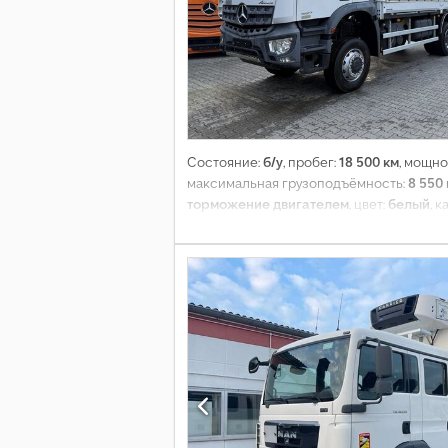
Состояние:
б/у
, пробег:
18 500 км
, мощно
максимальная грузоподъёмность:
8 550 
торможение двигателем
, цвет:
белый
, 
объем грузового пространства:
30 м³
, д
мм
, Оборудование:
ABS, блокировка диф
стояночный, полный привод, прицепно