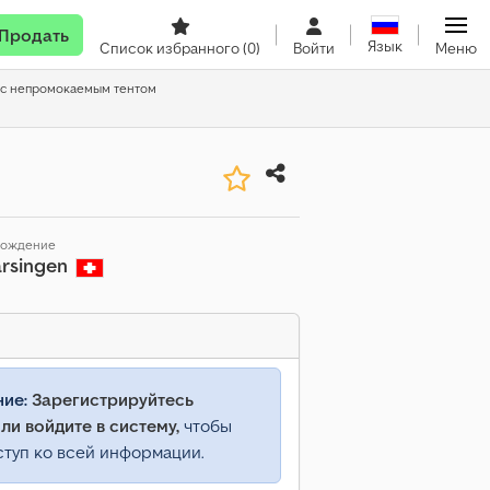
Продать
Язык
Список избранного
(0)
Войти
Меню
 с непромокаемым тентом
хождение
rsingen
ние:
Зарегистрируйтесь
ли войдите в систему,
чтобы
ступ ко всей информации.