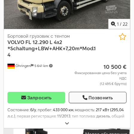
1
/
22
Бортовой грузовик с тентом
VOLVO
FL 12.290 L 4x2
*Schaltung+LBW+AHK+7,20m*Mod.1
4
10 500 €
Öhringen
5 641 km
Фиксированная цена без учета
НДС
(12 495 € брутто)
Запросить
Позвонить
Состояние:
б/у
, пробег:
433 000 км
, мощность:
217 кВт (295,04
л.с.)
, первая регистрация:
11/2013
, тип топлива:
дизель
, общий
вес:
11 990 кг
, конфигурация осей:
2 оси
, следующая проверка
(TÜV):
06/2026
, цвет:
бежевый
, тип передачи:
механический
,
Малое объявление