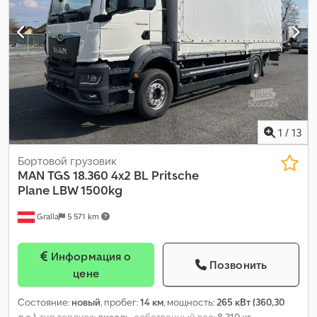
1
/
13
Бортовой грузовик
MAN
TGS 18.360 4x2 BL Pritsche
Plane LBW 1500kg
Gralla
5 571 km
Информация о
Позвонить
цене
Состояние:
новый
, пробег:
14 км
, мощность:
265 кВт (360,30