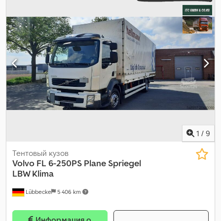
1
/
9
Тентовый кузов
Volvo
FL 6-250PS Plane Spriegel
LBW Klima
Lübbecke
5 406 km
Информация о