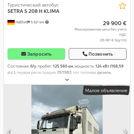
Туристический автобус
SETRA
S 208 H KLIMA
29 900 €
Haßfurt
5 521 km
Фиксированная цена без учета
НДС
(35 581 € брутто)
Запросить
Позвонить
Состояние:
б/у
, пробег:
125 560 км
, мощность:
124 кВт (168,59
л.с.)
, первая регистрация:
01/1983
, тип топлива:
дизель
,
количество мест:
32
, тип передачи:
механический
,
Оборудование:
кондиционер, отопитель стояночный
,
Малое объявление