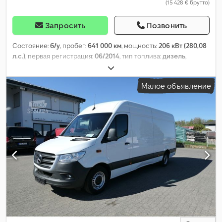
(15 428 € брутто)
Запросить
Позвонить
Состояние:
б/у
, пробег:
641 000 км
, мощность:
206 кВт (280,08
л.с.)
, первая регистрация:
06/2014
, тип топлива:
дизель
,
конфигурация осей:
4x2
, топливо:
дизель
, цвет:
другое
, кабина
водителя:
дневная кабина
, тип передачи:
автоматический
,
Малое объявление
класс выбросов:
Евро 6
, Год выпуска:
2014
, Оборудование:
ABS, гидроборт, электрорегулировка стекол,
электрорегулируемое зеркало
,