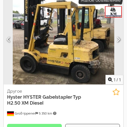
класс выбросов:
Евро 5
, длина грузового отсека:
7 200 мм
,
ширина пространства для загрузки:
2 490 мм
, высота
грузового отсека:
2 700 мм
, Оборудование:
ABS, гидроборт,
кондиционер, сажевый фильтр
,
1
/
1
Другое
Hyster
HYSTER Gabelstapler Typ
H2.50 XM Diesel
Groß-Ippener
5 350 km