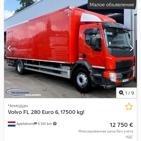
Малое объявление
загрузки:
2 480 мм
, высота грузового отсека:
2 400 мм
, Год
выпуска:
1994
, Оборудование:
ABS
,
1
/
9
Чемодан
Volvo
FL 280 Euro 6, 17500 kg!
12 750 €
Apeldoorn
5 531 km
Фиксированная цена без учета
НДС