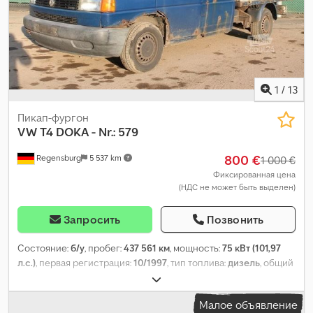
1
/
13
Пикап-фургон
VW
T4 DOKA - Nr.: 579
800 €
Regensburg
5 537 km
1 000 €
Фиксированная цена
(НДС не может быть выделен)
Запросить
Позвонить
Состояние:
б/у
, пробег:
437 561 км
, мощность:
75 кВт (101,97
л.с.)
, первая регистрация:
10/1997
, тип топлива:
дизель
, общий
вес:
2 680 кг
, цвет:
синий
, тип передачи:
механический
, класс
выбросов:
euro2
, количество мест:
6
, Оборудование:
ABS
,
Малое объявление