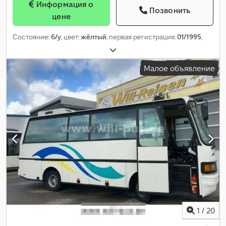
Информация о
Позвонить
цене
Состояние:
б/у
, цвет:
жёлтый
, первая регистрация:
01/1995
,
Малое объявление
1
/
20