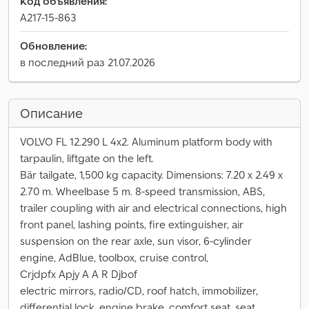
Код объявления:
A217-15-863
Обновление:
в последний раз 21.07.2026
Описание
VOLVO FL 12.290 L 4x2. Aluminum platform body with
tarpaulin, liftgate on the left.
Bär tailgate, 1,500 kg capacity. Dimensions: 7.20 x 2.49 x
2.70 m. Wheelbase 5 m. 8-speed transmission, ABS,
trailer coupling with air and electrical connections, high
front panel, lashing points, fire extinguisher, air
suspension on the rear axle, sun visor, 6-cylinder
engine, AdBlue, toolbox, cruise control,
Crjdpfx Apjy A A R Djbof
electric mirrors, radio/CD, roof hatch, immobilizer,
differential lock, engine brake, comfort seat, seat