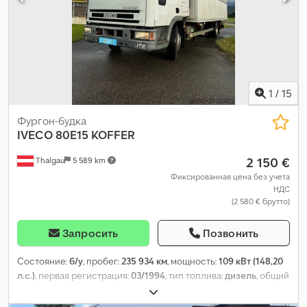
1
/
15
Фургон-будка
IVECO
80E15 KOFFER
2 150 €
Thalgau
5 589 km
Фиксированная цена без учета
НДС
(2 580 € брутто)
Запросить
Позвонить
Состояние:
б/у
, пробег:
235 934 км
, мощность:
109 кВт (148,20
л.с.)
, первая регистрация:
03/1994
, тип топлива:
дизель
, общий
вес:
7 490 кг
, цвет:
белый
, класс выбросов:
euro1
, длина
грузового отсека:
6 400 мм
, ширина пространства для