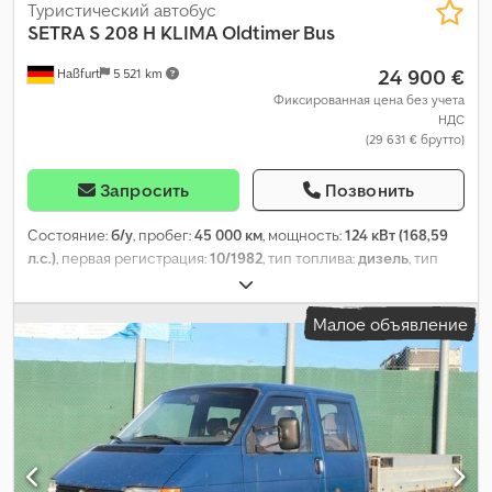
Туристический автобус
SETRA
S 208 H KLIMA Oldtimer Bus
24 900 €
Haßfurt
5 521 km
Фиксированная цена без учета
НДС
(29 631 € брутто)
Запросить
Позвонить
Состояние:
б/у
, пробег:
45 000 км
, мощность:
124 кВт (168,59
л.с.)
, первая регистрация:
10/1982
, тип топлива:
дизель
, тип
передачи:
механический
, цвет:
белый
, Год выпуска:
1981
,
Оборудование:
кондиционер
,
Малое объявление