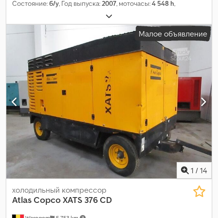
Состояние:
б/у
, Год выпуска:
2007
, моточасы:
4 548 h
,
Малое объявление
1
/
14
холодильный компрессор
Atlas Copco
XATS 376 CD
Waregem
5 753 km