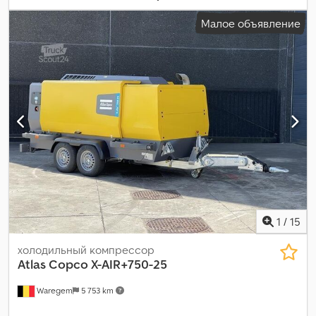
Малое объявление
1
/
15
холодильный компрессор
Atlas Copco
X-AIR+750-25
Waregem
5 753 km