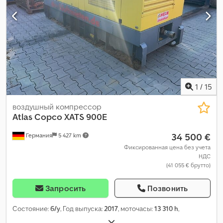
1
/
15
воздушный компрессор
Atlas Copco
XATS 900E
34 500 €
Германия
5 427 km
Фиксированная цена без учета
НДС
(41 055 € брутто)
Запросить
Позвонить
Состояние:
б/у
, Год выпуска:
2017
, моточасы:
13 310 h
,