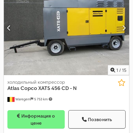
1
/
15
холодильный компрессор
Atlas Copco
XATS 456 CD - N
Waregem
5 753 km
Информация о
Позвонить
цене