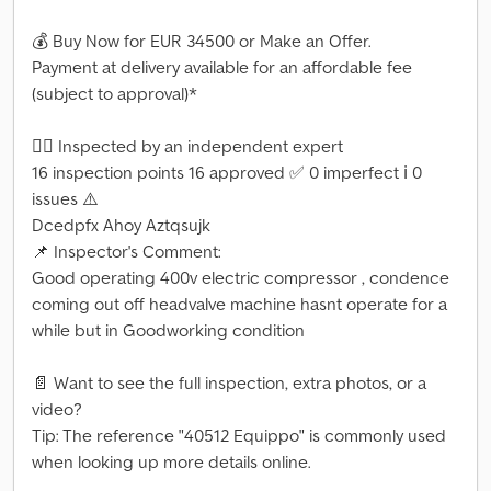
💰 Buy Now for EUR 34500 or Make an Offer.
Payment at delivery available for an affordable fee
(subject to approval)*
👷‍♂️ Inspected by an independent expert
16 inspection points 16 approved ✅ 0 imperfect ℹ️ 0
issues ⚠️
Dcedpfx Ahoy Aztqsujk
📌 Inspector's Comment:
Good operating 400v electric compressor , condence
coming out off headvalve machine hasnt operate for a
while but in Goodworking condition
📄 Want to see the full inspection, extra photos, or a
video?
Tip: The reference "40512 Equippo" is commonly used
when looking up more details online.