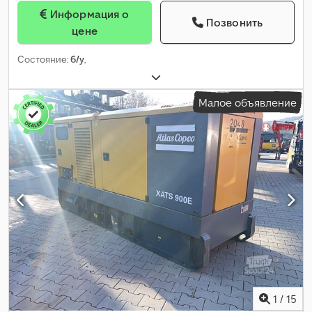
Информация о
Позвонить
цене
Состояние:
б/у
,
Малое объявление
1
/
15