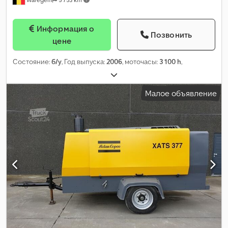
Информация о
Позвонить
цене
Состояние:
б/у
, Год выпуска:
2006
, моточасы:
3 100 h
,
Малое объявление