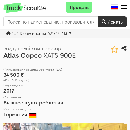
Продать
Искать
/ ... / ID объявления: A217-14-413
воздушный компрессор
Atlas Copco
XATS 900E
Фиксированная цена без учета НДС
34 500 €
(41 055 € брутто)
Год выпуска
2017
Состояние
Бывшее в употреблении
Местонахождение
Германия