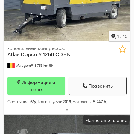
1
/
15
холодильный компрессор
Atlas Copco
Y 1260 CD - N
Waregem
5 753 km
Информация о
Позвонить
цене
Состояние:
б/у
, Год выпуска:
2019
, моточасы:
5 247 h
,
Малое объявление