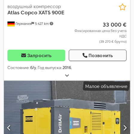
воздушный компрессор
Atlas Copco
XATS 900E
33 000 €
Германия
5 427 km
Фиксированная цена без учета
НДС
(39 270 € брутто)
Запросить
Позвонить
Состояние:
б/у
, Год выпуска:
2016
,
Малое объявление