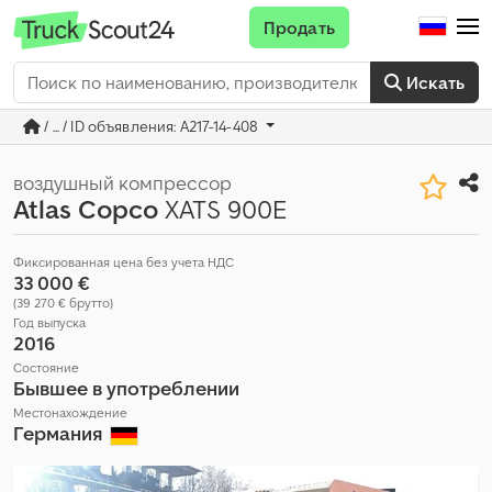
Продать
Искать
/ ... / ID объявления: A217-14-408
воздушный компрессор
Atlas Copco
XATS 900E
Фиксированная цена без учета НДС
33 000 €
(39 270 € брутто)
Год выпуска
2016
Состояние
Бывшее в употреблении
Местонахождение
Германия