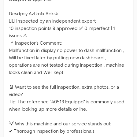
Dcsdpsy Aztkofx Adrsk
👷‍♂️ Inspected by an independent expert
10 inspection points 9 approved ✅ 0 imperfect ℹ️ 1
issues ⚠️
📌 Inspector's Comment:
Mallfunction in display no power to dash mallfunction ,
Will be fixed later by putting new dashboard ,
operations are not tested during inspection , machine
looks clean and Well kept
📄 Want to see the full inspection, extra photos, or a
video?
Tip: The reference "40513 Equippo" is commonly used
when looking up more details online.
💡 Why this machine and our service stands out:
✔ Thorough inspection by professionals