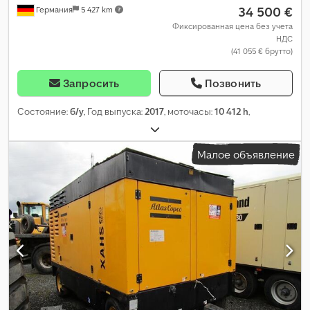
34 500 €
Германия
5 427 km
Фиксированная цена без учета
НДС
(41 055 € брутто)
Запросить
Позвонить
Состояние:
б/у
, Год выпуска:
2017
, моточасы:
10 412 h
,
Малое объявление