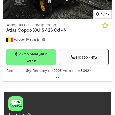
1
/
13
холодильный компрессор
Atlas Copco
XAHS 426 Cd - N
Waregem
5 753 km
Информация о
Позвонить
цене
Состояние:
б/у
, Год выпуска:
2006
, моточасы:
5 342 h
,
TruckScout24