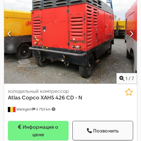
1
/
7
холодильный компрессор
Atlas Copco
XAHS 426 CD - N
Waregem
5 753 km
Информация о
Позвонить
цене