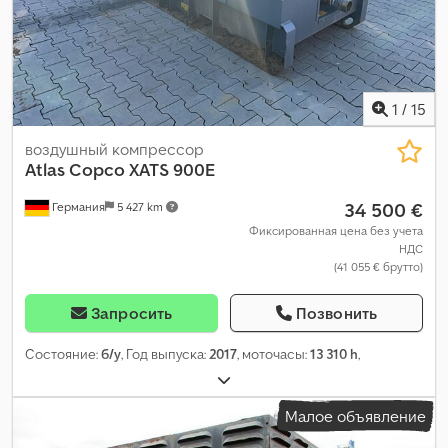
1
/
15
воздушный компрессор
Atlas Copco
XATS 900E
34 500 €
Германия
5 427 km
Фиксированная цена без учета
НДС
(41 055 € брутто)
Запросить
Позвонить
Состояние:
б/у
, Год выпуска:
2017
, моточасы:
13 310 h
,
Малое объявление