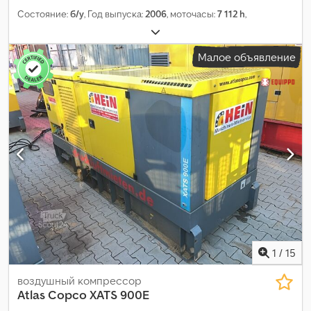
Состояние:
б/у
, Год выпуска:
2006
, моточасы:
7 112 h
,
Малое объявление
1
/
15
воздушный компрессор
Atlas Copco
XATS 900E