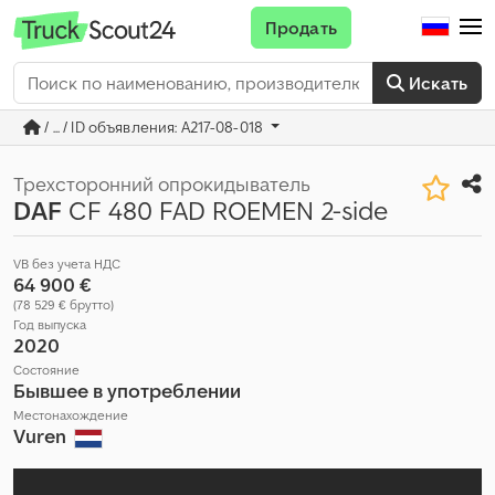
Продать
Искать
/ ... / ID объявления: A217-08-018
Трехсторонний опрокидыватель
DAF
CF 480 FAD ROEMEN 2-side
VB без учета НДС
64 900 €
(78 529 € брутто)
Год выпуска
2020
Состояние
Бывшее в употреблении
Местонахождение
Vuren