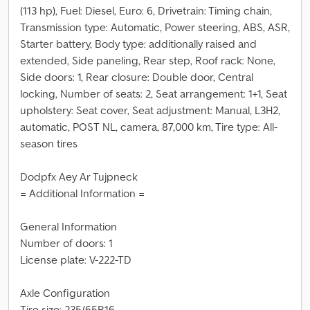
(113 hp), Fuel: Diesel, Euro: 6, Drivetrain: Timing chain,
Transmission type: Automatic, Power steering, ABS, ASR,
Starter battery, Body type: additionally raised and
extended, Side paneling, Rear step, Roof rack: None,
Side doors: 1, Rear closure: Double door, Central
locking, Number of seats: 2, Seat arrangement: 1+1, Seat
upholstery: Seat cover, Seat adjustment: Manual, L3H2,
automatic, POST NL, camera, 87,000 km, Tire type: All-
season tires
Dodpfx Aey Ar Tujpneck
= Additional Information =
General Information
Number of doors: 1
License plate: V-222-TD
Axle Configuration
Tire size: 235/65R16