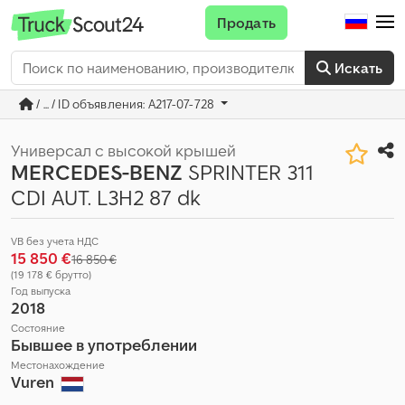
Продать
Искать
/ ... / ID объявления: A217-07-728
Универсал с высокой крышей
MERCEDES-BENZ
SPRINTER 311
CDI AUT. L3H2 87 dk
VB без учета НДС
15 850 €
16 850 €
(19 178 € брутто)
Год выпуска
2018
Состояние
Бывшее в употреблении
Местонахождение
Vuren