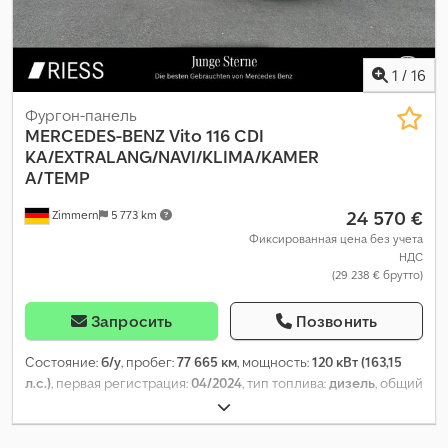
1
/
16
Фургон-панель
MERCEDES-BENZ
Vito 116 CDI
KA/EXTRALANG/NAVI/KLIMA/KAMER
A/TEMP
24 570 €
Zimmern
5 773 km
Фиксированная цена без учета
НДС
(29 238 € брутто)
Запросить
Позвонить
Состояние:
б/у
, пробег:
77 665 км
, мощность:
120 кВт (163,15
л.с.)
, первая регистрация:
04/2024
, тип топлива:
дизель
, общий
вес:
2 800 кг
, цвет:
белый
, тип передачи:
автоматический
,
класс выбросов:
Евро 6
, количество мест:
3
, Оборудование:
ABS, кондиционер, навигационная система, сажевый