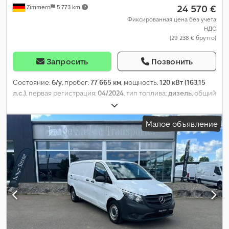
24 570 €
Zimmern
5 773 km
Фиксированная цена без учета
НДС
(29 238 € брутто)
Запросить
Позвонить
Состояние:
б/у
, пробег:
77 665 км
, мощность:
120 кВт (163,15
л.с.)
, первая регистрация:
04/2024
, тип топлива:
дизель
, общий
вес:
2 800 кг
, цвет:
белый
, тип передачи:
автоматический
,
класс выбросов:
Евро 6
, количество мест:
3
, Оборудование:
Малое объявление
ABS, кондиционер, навигационная система, сажевый
фильтр, центральный замок, электронная программа
стабилизации (ESP)
,