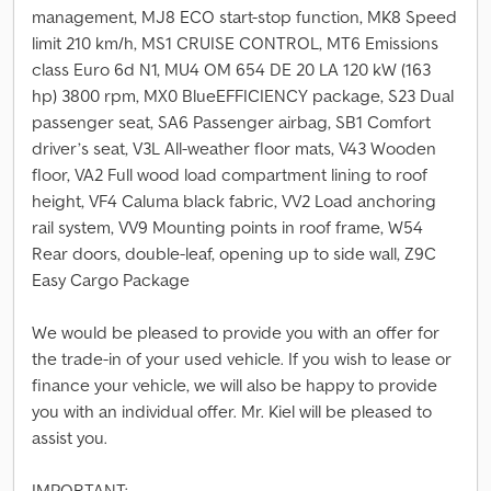
management, MJ8 ECO start-stop function, MK8 Speed
limit 210 km/h, MS1 CRUISE CONTROL, MT6 Emissions
class Euro 6d N1, MU4 OM 654 DE 20 LA 120 kW (163
hp) 3800 rpm, MX0 BlueEFFICIENCY package, S23 Dual
passenger seat, SA6 Passenger airbag, SB1 Comfort
driver’s seat, V3L All-weather floor mats, V43 Wooden
floor, VA2 Full wood load compartment lining to roof
height, VF4 Caluma black fabric, VV2 Load anchoring
rail system, VV9 Mounting points in roof frame, W54
Rear doors, double-leaf, opening up to side wall, Z9C
Easy Cargo Package
We would be pleased to provide you with an offer for
the trade-in of your used vehicle. If you wish to lease or
finance your vehicle, we will also be happy to provide
you with an individual offer. Mr. Kiel will be pleased to
assist you.
IMPORTANT: