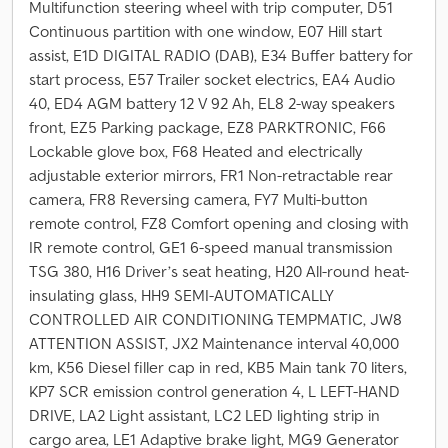
Multifunction steering wheel with trip computer, D51
Continuous partition with one window, E07 Hill start
assist, E1D DIGITAL RADIO (DAB), E34 Buffer battery for
start process, E57 Trailer socket electrics, EA4 Audio
40, ED4 AGM battery 12 V 92 Ah, EL8 2-way speakers
front, EZ5 Parking package, EZ8 PARKTRONIC, F66
Lockable glove box, F68 Heated and electrically
adjustable exterior mirrors, FR1 Non-retractable rear
camera, FR8 Reversing camera, FY7 Multi-button
remote control, FZ8 Comfort opening and closing with
IR remote control, GE1 6-speed manual transmission
TSG 380, H16 Driver’s seat heating, H20 All-round heat-
insulating glass, HH9 SEMI-AUTOMATICALLY
CONTROLLED AIR CONDITIONING TEMPMATIC, JW8
ATTENTION ASSIST, JX2 Maintenance interval 40,000
km, K56 Diesel filler cap in red, KB5 Main tank 70 liters,
KP7 SCR emission control generation 4, L LEFT-HAND
DRIVE, LA2 Light assistant, LC2 LED lighting strip in
cargo area, LE1 Adaptive brake light, MG9 Generator