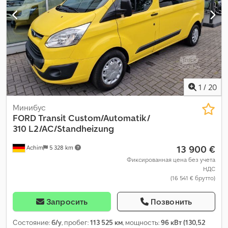
1
/
20
Минибус
FORD
Transit Custom/Automatik/
310 L2/AC/Standheizung
13 900 €
Achim
5 328 km
Фиксированная цена без учета
НДС
(16 541 € брутто)
Запросить
Позвонить
Состояние:
б/у
, пробег:
113 525 км
, мощность:
96 кВт (130,52