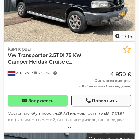
1
/
15
Камперван
VW
Transporter 2.5TDI 75 KW
Camper Hefdak Cruise c...
4 950 €
ALBERGEN
5 482 km
Фиксированная цена
(НДС не может быть выделен)
Запросить
Позвонить
Состояние:
б/у
, пробег:
428 731 км
, мощность:
75 кВт (101,97
л.с.)
, количество мест:
2
, тип топлива:
дизель
, тип передачи:
механический
, цвет:
чёрный
, первая регистрация:
05/1999
,
класс выбросов:
euro2
, количество предыдущих владельцев:
Малое объявление