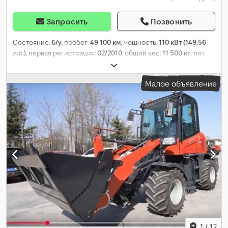
Запросить
Позвонить
Состояние:
б/у
, пробег:
49 100 км
, мощность:
110 кВт (149,56
л.с.)
, первая регистрация:
02/2010
, общий вес:
11 500 кг
, тип
топлива:
дизель
, цвет:
белый
, конфигурация осей:
2 оси
, тип
передачи:
автоматический
,
Малое объявление
1
/
12