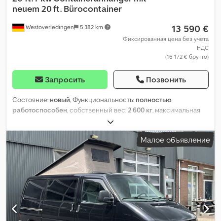
neuem 20 ft. Bürocontainer
13 590 €
Westoverledingen
5 382 km
Фиксированная цена без учета
НДС
(16 172 € брутто)
Запросить
Позвонить
Состояние:
новый
, Функциональность:
полностью
работоспособен
, собственный вес:
2 600 кг
, максимальная
грузоподъёмность:
900 кг
, общий вес:
3 500 кг
, конфигурация
осей:
2 оси
, подвеска:
другое
, цвет:
серебристый
,
Малое объявление