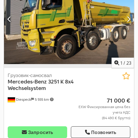
1
/
23
Грузовик-самосвал
Mercedes-Benz
3251 K 8x4
Wechselsystem
71 000 €
Diespeck
5 555 km
EXW Фиксированная цена без
учета НДС
(84 490 € брутто)
Запросить
Позвонить