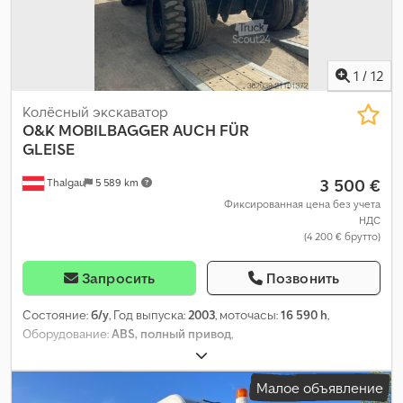
1
/
12
Колёсный экскаватор
O&K
MOBILBAGGER AUCH FÜR
GLEISE
3 500 €
Thalgau
5 589 km
Фиксированная цена без учета
НДС
(4 200 € брутто)
Запросить
Позвонить
Состояние:
б/у
, Год выпуска:
2003
, моточасы:
16 590 h
,
Оборудование:
ABS, полный привод
,
Малое объявление