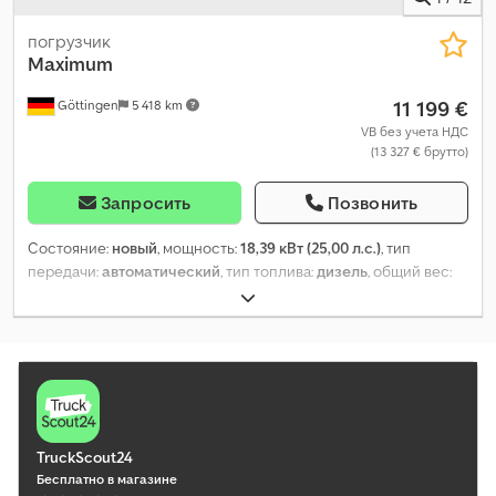
погрузчик
Maximum
11 199 €
Göttingen
5 418 km
VB без учета НДС
(13 327 € брутто)
Запросить
Позвонить
Состояние:
новый
, мощность:
18,39 кВт (25,00 л.с.)
, тип
передачи:
автоматический
, тип топлива:
дизель
, общий вес:
2 300 кг
, грузоподъемность:
800 кг/м
, Год выпуска:
2026
,
Оборудование:
кабина, полный привод, стандартный ковш
,
TruckScout24
Бесплатно в магазине