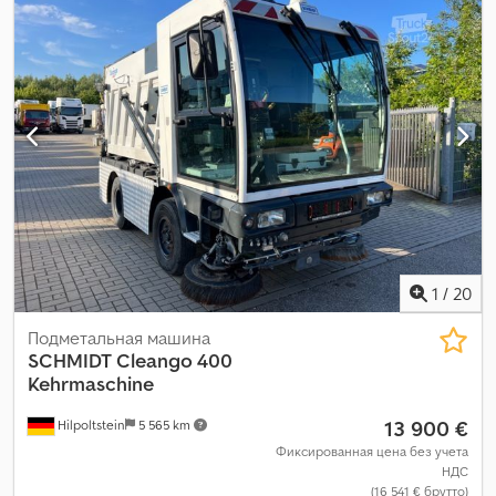
1
/
20
Подметальная машина
SCHMIDT
Cleango 400
Kehrmaschine
13 900 €
Hilpoltstein
5 565 km
Фиксированная цена без учета
НДС
(16 541 € брутто)