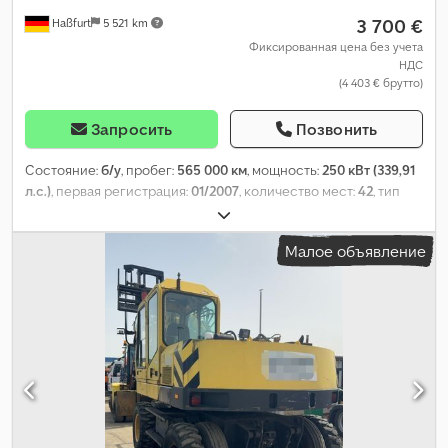
3 700 €
Haßfurt
5 521 km
Фиксированная цена без учета
НДС
(4 403 € брутто)
Запросить
Позвонить
Состояние:
б/у
, пробег:
565 000 км
, мощность:
250 кВт (339,91
л.с.)
, первая регистрация:
01/2007
, количество мест:
42
, тип
передачи:
автоматический
, класс выбросов:
Евро 5
,
Оборудование:
ABS, кондиционер, отопитель стояночный
,
Малое объявление