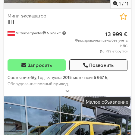
1
/
11
Мини-экскаватор
IHI
13 999 €
Mitterberghutten
5 629 km
Фиксированная цена без учета
НДС
(16 799 € брутто)
Запросить
Позвонить
Состояние:
б/у
, Год выпуска:
2015
, моточасы:
5 667 h
,
Оборудование:
полный привод
,
Малое объявление