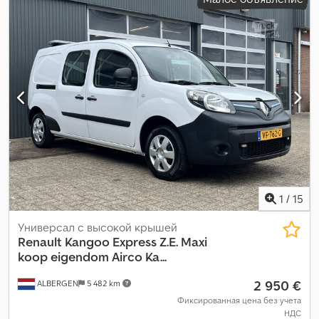
1
, Год выпуска:
1999
, Оборудование:
гидроусилитель руля,
круиз-контроль, полная сервисная история, прицепное
устройство, противотуманные фары, центральный замок
,
1
/
15
Универсал с высокой крышей
Renault
Kangoo Express Z.E. Maxi
koop eigendom Airco Ka...
2 950 €
ALBERGEN
5 482 km
Фиксированная цена без учета
НДС