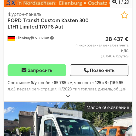
1
/
29
Фургон-панель
FORD
Transit Custom Kasten 300
L1H1 Limited 170PS Aut
28 437 €
Eilenburg
5 302 km
Фиксированная цена без учета
НДС
(33 840 € брутто)
Запросить
Позвонить
Состояние:
б/у
, пробег:
65 785 км
, мощность:
125 кВт (169,95
л.с.)
, первая регистрация:
11/2023
, тип топлива:
дизель
, общий
вес:
3 025 кг
, цвет:
серый
, тип передачи:
автоматический
,
класс выбросов:
Евро 6
, количество мест:
3
, общая длина:
Малое объявление
5 050 мм
, общая ширина:
2 023 мм
, общая высота:
1 977 мм
,
длина грузового отсека:
2 602 мм
, Год выпуска:
2023
,
Оборудование:
ABS, кондиционер, навигационная система,
сажевый фильтр, центральный замок, электронная
программа стабилизации (ESP)
,