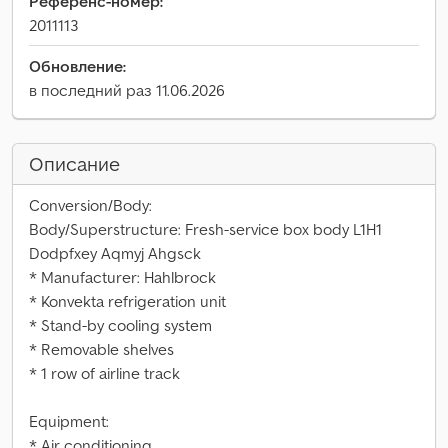
Референс-номер:
2011113
Обновление:
в последний раз 11.06.2026
Описание
Conversion/Body:
Body/Superstructure: Fresh-service box body L1H1
Dodpfxey Aqmyj Ahgsck
* Manufacturer: Hahlbrock
* Konvekta refrigeration unit
* Stand-by cooling system
* Removable shelves
* 1 row of airline track
Equipment:
* Air conditioning