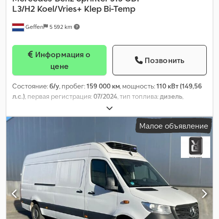
L3/H2 Koel/Vries+ Klep Bi-Temp
Geffen
5 592 km
Информация о
Позвонить
цене
Состояние:
б/у
, пробег:
159 000 км
, мощность:
110 кВт (149,56
л.с.)
, первая регистрация:
07/2024
, тип топлива:
дизель
,
конфигурация осей:
4x2
, колесная база:
4 330 мм
, топливо:
дизель
, тип передачи:
автоматический
, класс выбросов:
Евро
Малое объявление
6
, количество мест:
2
, общая длина:
6 970 мм
, общая ширина:
2 020 мм
, общая высота:
2 620 мм
, допустимая нагрузка на ось
(ось 1):
1 860 кг
, допустимая нагрузка на ось (ось 2):
2 250 кг
,
Год выпуска:
2024
, Оборудование:
ABS, гидроборт,
кондиционер, круиз-контроль, система контроля тяги,
центральный замок, электрорегулировка стекол,
электрорегулируемое зеркало
,