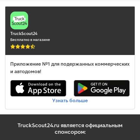
Евро 6
, количество мест:
3
, Оборудование:
ABS, отопитель
стояночный, сажевый фильтр, центральный замок
,
TruckScout24
Бесплатно в магазине
Приложение №1 для подержанных коммерческих
и автодомов!
Узнать больше
TruckScout24.ru является официальным
спонсором: