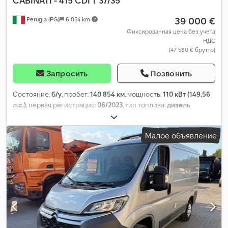
CABINATI - 415 CDI T 37/35
39 000 €
Perugia (PG)
6 054 km
Фиксированная цена без учета
НДС
(47 580 € брутто)
Запросить
Позвонить
Состояние:
б/у
, пробег:
140 854 км
, мощность:
110 кВт (149,56
л.с.)
, первая регистрация:
06/2023
, тип топлива:
дизель
,
конфигурация осей:
4x2
, цвет:
белый
, тип передачи:
механический
, класс выбросов:
Евро 6
, подвеска:
сталь
,
Малое объявление
количество мест:
3
,