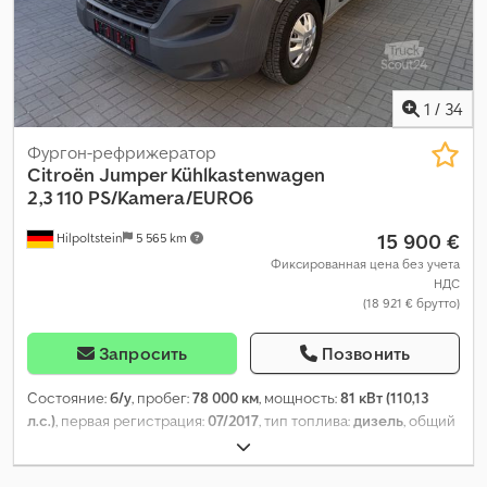
1
/
34
Фургон-рефрижератор
Citroën
Jumper Kühlkastenwagen
2,3 110 PS/Kamera/EURO6
15 900 €
Hilpoltstein
5 565 km
Фиксированная цена без учета
НДС
(18 921 € брутто)
Запросить
Позвонить
Состояние:
б/у
, пробег:
78 000 км
, мощность:
81 кВт (110,13
л.с.)
, первая регистрация:
07/2017
, тип топлива:
дизель
, общий
вес:
3 000 кг
, следующая проверка (TÜV):
10/2027
, цвет:
серебристый
, тип передачи:
механический
, класс выбросов: