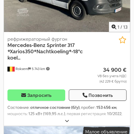
1
/
13
рефрижераторный фургон
Mercedes-Benz
Sprinter 317
*Xarios350*Nachtkoeling*-18°c
koel...
34 900 €
Roksem
5 743 km
VB без учета НДС
(42 229 € брутто)
Запросить
Позвонить
Состояние:
отличное состояние (б/у)
, пробег:
153 456 км
,
мощность:
125 кВт (169,95 л.с.)
, первая регистрация:
10/2022
,
тип топлива:
дизель
, конфигурация осей:
4x2
, колесная база:
4 330 мм
, топливо:
дизель
, ёмкость топливного бака:
93 л
, цвет:
Малое объявление
белый
, тип передачи:
механический
, количество передач:
6
,