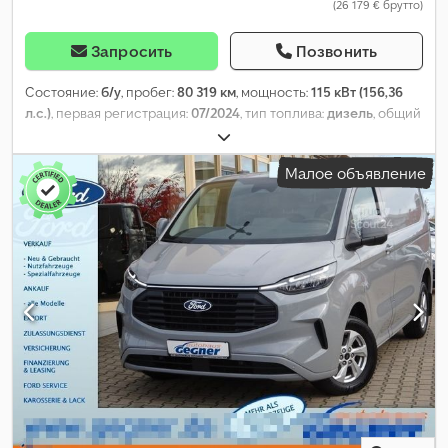
(26 179 € брутто)
Запросить
Позвонить
Состояние:
б/у
, пробег:
80 319 км
, мощность:
115 кВт (156,36
л.с.)
, первая регистрация:
07/2024
, тип топлива:
дизель
, общий
вес:
3 500 кг
, следующая проверка (TÜV):
07/2026
, цвет:
белый
,
тип передачи:
механический
, количество мест:
3
, общая
Малое объявление
длина:
6 109 мм
, объем грузового пространства:
12 м³
, длина
грузового отсека:
3 540 мм
, ширина пространства для
загрузки:
1 800 мм
, высота грузового отсека:
1 900 мм
,
Оборудование:
ABS, кондиционер, центральный замок,
электронная программа стабилизации (ESP)
,