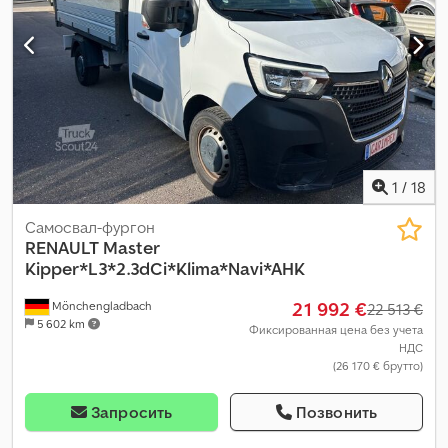
1
/
18
Самосвал-фургон
RENAULT
Master
Kipper*L3*2.3dCi*Klima*Navi*AHK
21 992 €
Mönchengladbach
22 513 €
5 602 km
Фиксированная цена без учета
НДС
(26 170 € брутто)
Запросить
Позвонить