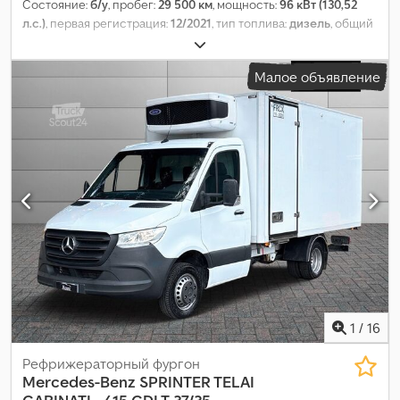
Состояние:
б/у
, пробег:
29 500 км
, мощность:
96 кВт (130,52
л.с.)
, первая регистрация:
12/2021
, тип топлива:
дизель
, общий
вес:
3 500 кг
, тип передачи:
механический
, класс выбросов:
Евро 6
, количество мест:
3
, длина грузового отсека:
3 300 мм
,
Малое объявление
ширина пространства для загрузки:
2 050 мм
, высота
грузового отсека:
400 мм
, Оборудование:
ABS, кондиционер,
навигационная система, сажевый фильтр, центральный
замок, электронная программа стабилизации (ESP)
,
1
/
16
Рефрижераторный фургон
Mercedes-Benz
SPRINTER TELAI