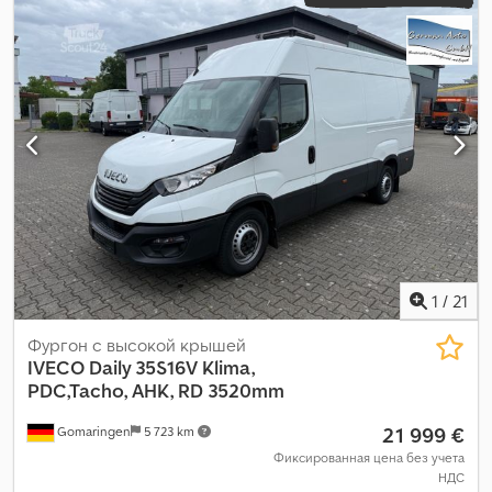
класс выбросов:
Евро 6
, длина грузового отсека:
4 170 мм
,
ширина пространства для загрузки:
1 650 мм
, высота
грузового отсека:
1 790 мм
, Год выпуска:
2022
, Оборудование:
ABS, AdBlue, USB-порт, Блютуз, гидроусилитель руля,
кондиционер, круиз-контроль, навигационная система,
подогрев сиденья, противотуманные фары, раздвижная
дверь, система старт-стоп, центральный замок,
электрорегулировка стекол
,
1
/
21
Фургон с высокой крышей
IVECO
Daily 35S16V Klima,
PDC,Tacho, AHK, RD 3520mm
21 999 €
Gomaringen
5 723 km
Фиксированная цена без учета
НДС