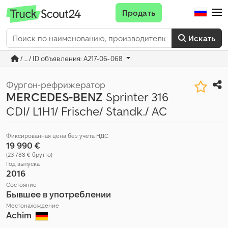
Продать
Искать
/ ... / ID объявления: A217-06-068
Фургон-рефрижератор
MERCEDES-BENZ
Sprinter 316
CDI/ L1H1/ Frische/ Standk./ AC
Фиксированная цена без учета НДС
19 990 €
(23 788 € брутто)
Год выпуска
2016
Состояние
Бывшее в употреблении
Местонахождение
Achim