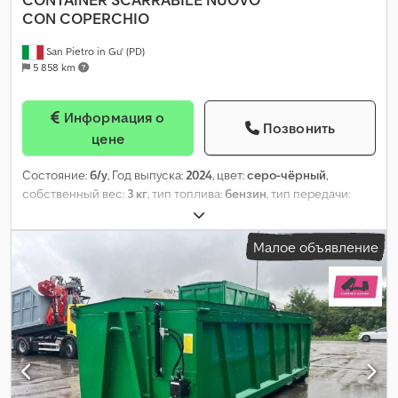
CON COPERCHIO
San Pietro in Gu' (PD)
5 858 km
Информация о
Позвонить
цене
Состояние:
б/у
, Год выпуска:
2024
, цвет:
серо-чёрный
,
собственный вес:
3 кг
, тип топлива:
бензин
, тип передачи:
механический
,
Малое объявление