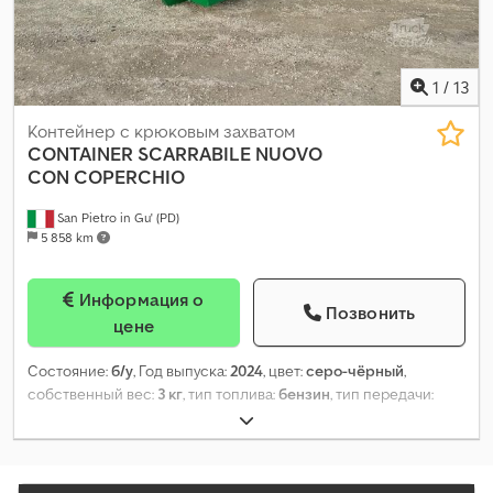
1
/
13
Контейнер с крюковым захватом
CONTAINER SCARRABILE NUOVO
CON COPERCHIO
San Pietro in Gu' (PD)
5 858 km
Информация о
Позвонить
цене
Состояние:
б/у
, Год выпуска:
2024
, цвет:
серо-чёрный
,
собственный вес:
3 кг
, тип топлива:
бензин
, тип передачи:
механический
,