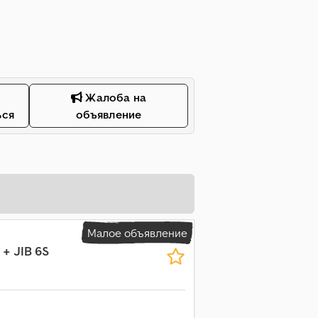
Жалоба на
ься
объявление
Малое объявление
 + JIB 6S