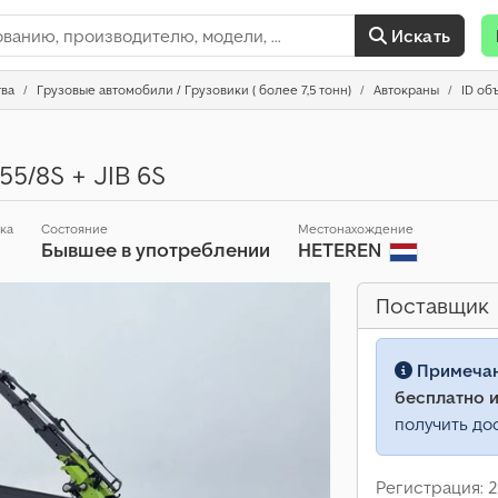
Искать
тва
Грузовые автомобили / Грузовики ( более 7,5 тонн)
Автокраны
ID об
55/8S + JIB 6S
ска
Состояние
Местонахождение
Бывшее в употреблении
HETEREN
Поставщик
Примеча
бесплатно и
получить до
Регистрация: 