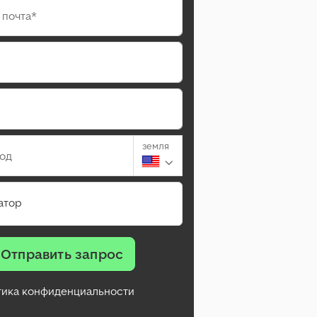
 почта*
земля
род
атор
Отправить запрос
тика конфиденциальности