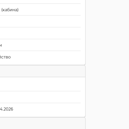
 (кабина)
м
йство
04.2026