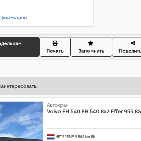
информацию
Печать
Запомнить
Поделит
заинтересовать.
Автокран
Volvo
FH 540 FH 540 8x2 Effer 955 8S
HETEREN
5 562 km