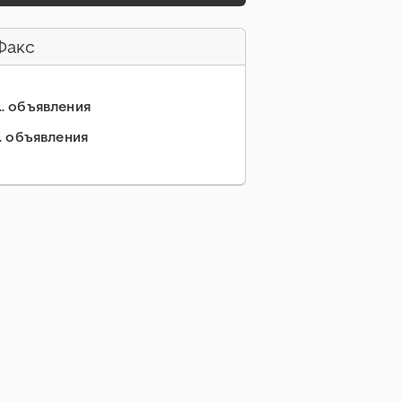
Факс
... объявления
.. объявления