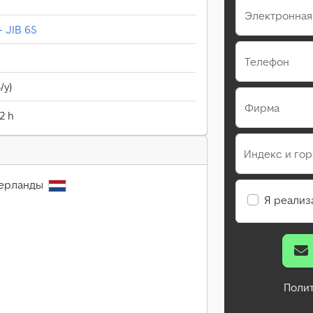
Электронная
+ JIB 6S
Телефон
/у)
Фирма
2 h
Индекс и го
дерланды
Я реализ
Поли