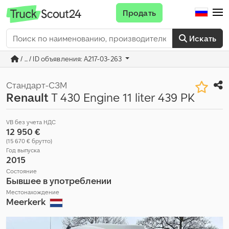
Продать
Искать
/ ... / ID объявления: A217-03-263
Стандарт-СЗМ
Renault
T 430 Engine 11 liter 439 PK
VB без учета НДС
12 950 €
(15 670 € брутто)
Год выпуска
2015
Состояние
Бывшее в употреблении
Местонахождение
Meerkerk