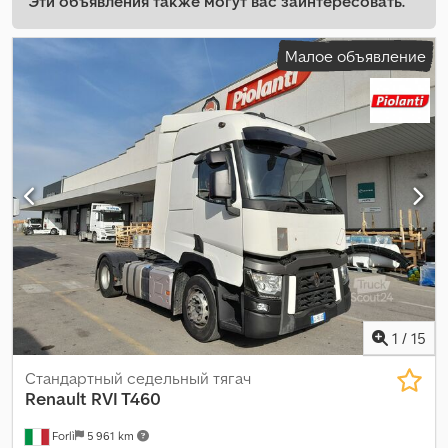
Эти объявления также могут вас заинтересовать.
Малое объявление
1
/
15
Стандартный седельный тягач
Renault
RVI T460
Forlì
5 961 km