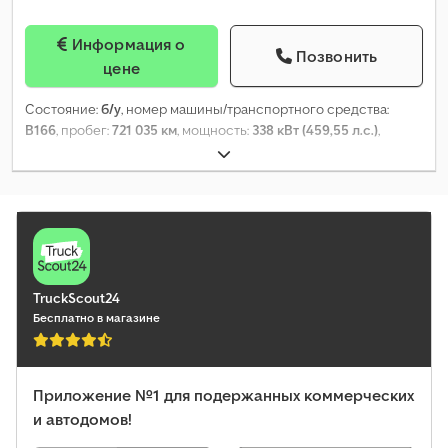
Информация о
Позвонить
цене
Состояние:
б/у
, номер машины/транспортного средства:
B166
, пробег:
721 035 км
, мощность:
338 кВт (459,55 л.с.)
,
первая регистрация:
01/2017
, тип топлива:
дизель
, общий вес:
18 000 кг
, конфигурация осей:
4x2
, тормоза:
ретардер
, тип
передачи:
автоматический
, класс выбросов:
Евро 6
, Год
выпуска:
2017
, Оборудование:
попал в аварию
,
TruckScout24
Бесплатно в магазине
Приложение №1 для подержанных коммерческих
и автодомов!