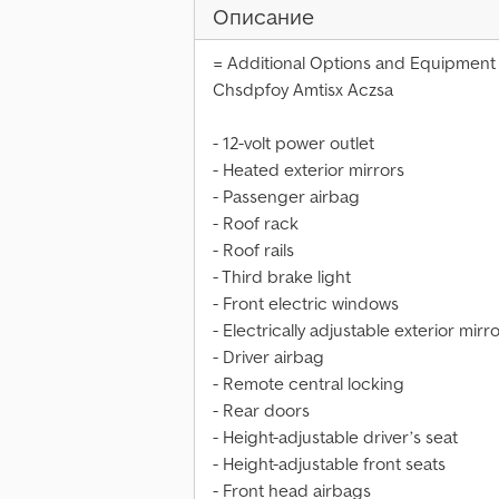
Описание
= Additional Options and Equipment
Chsdpfoy Amtisx Aczsa
- 12-volt power outlet
- Heated exterior mirrors
- Passenger airbag
- Roof rack
- Roof rails
- Third brake light
- Front electric windows
- Electrically adjustable exterior mirr
- Driver airbag
- Remote central locking
- Rear doors
- Height-adjustable driver’s seat
- Height-adjustable front seats
- Front head airbags