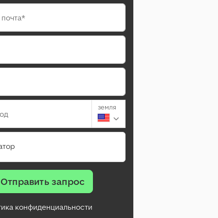
 почта*
земля
род
атор
Отправить запрос
тика конфиденциальности