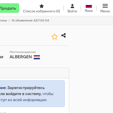
Продать
Язык
Список избранного
(0)
Войти
Меню
ргоны
ID объявления: A217-03-143
Местонахождение
ии
ALBERGEN
ние:
Зарегистрируйтесь
ли войдите в систему,
чтобы
ступ ко всей информации.