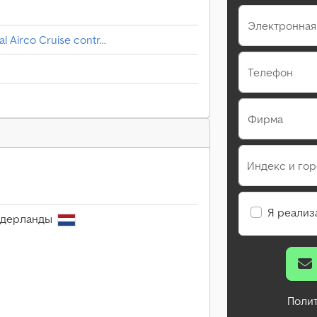
Электронная
l Airco Cruise contr...
Телефон
Фирма
Индекс и го
Я реализ
идерланды
Поли