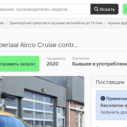
Искать
тва
Транспортные средства и грузовые автомобили до 7,5 тонн
Крытые фу
riaal Airco Cruise contr...
Год выпуска
Состояние
2020
Бывшее в употреблен
тправить запрос
Поставщик
Примеча
бесплатно и
получить до