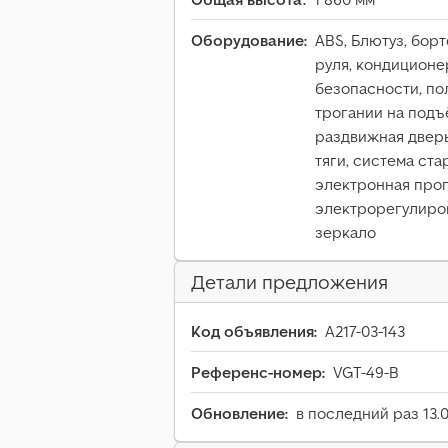
Оборудование:
ABS, Блютуз, бор
руля, кондиционе
безопасности, по
трогании на подъ
раздвижная дверь
тяги, система ста
электронная прог
электрорегулиро
зеркало
Детали предложения
Код объявления:
A217-03-143
Референс-номер:
VGT-49-B
Обновление:
в последний раз 13.