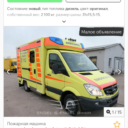
Состояние:
новый
, тип топлива:
дизель
, цвет:
оригинал
,
собственный вес:
2 100 кг
, размер шины:
31x15,5-15
,
состояние шин:
100 процент
, Год выпуска:
2024
,
Оборудование:
Проверка безопасности UVV,
Малое объявление
дополнительные фары, кабина, паллетные вилы, полный
привод, прицепное устройство, стандартный ковш
,
1
/
15
Пожарная машина