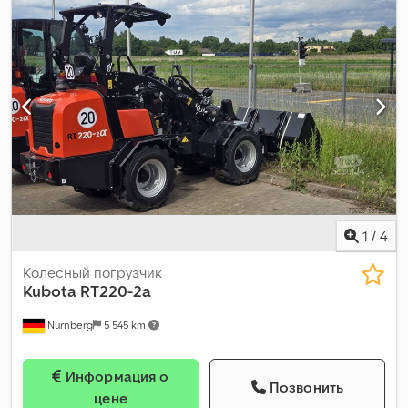
механический
, количество передач:
16
, подвеска:
другое
, Год
выпуска:
2009
, Оборудование:
ABS, блокировка
дифференциала, кондиционер, кран, круиз-контроль,
прицепное устройство, центральный замок
,
1
/
4
Колесный погрузчик
Kubota
RT220-2a
Nürnberg
5 545 km
Информация о
Позвонить
цене