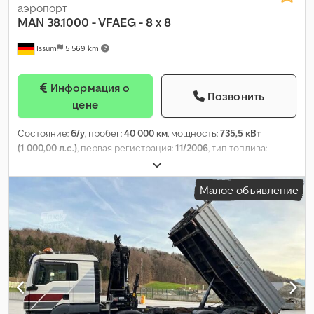
аэропорт
MAN
38.1000 - VFAEG - 8 x 8
Issum
5 569 km
Информация о
Позвонить
цене
Состояние:
б/у
, пробег:
40 000 км
, мощность:
735,5 кВт
(1 000,00 л.с.)
, первая регистрация:
11/2006
, тип топлива:
дизель
, общий вес:
44 000 кг
, конфигурация осей:
8x8
, цвет:
красный
, Год выпуска:
2006
, Оборудование:
гидроусилитель
Малое объявление
руля, дополнительные фары, кондиционер, отопитель
стояночный, подушка безопасности, полная сервисная
история, полный привод
,