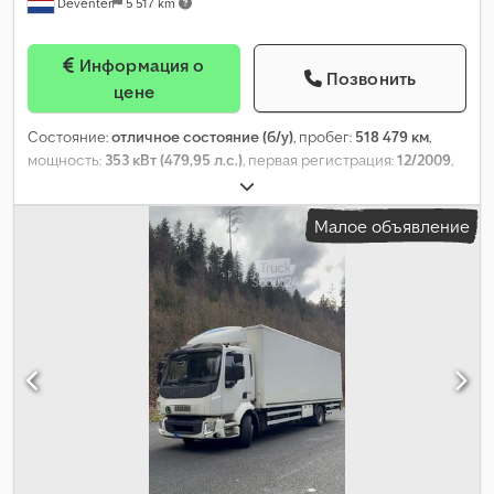
Deventer
5 517 km
Информация о
Позвонить
цене
Состояние:
отличное состояние (б/у)
, пробег:
518 479 км
,
мощность:
353 кВт (479,95 л.с.)
, первая регистрация:
12/2009
,
тип топлива:
дизель
, конфигурация осей:
8x4
, колесная база:
4 800 мм
, топливо:
дизель
, тормоза:
интардер
, цвет:
белый
,
Малое объявление
кабина водителя:
спальный отсек (кабина)
, тип передачи:
механический
, количество передач:
16
, подвеска:
другое
,
длина грузового отсека:
6 200 мм
, ширина пространства для
загрузки:
2 550 мм
, Год выпуска:
2009
, Оборудование:
ABS,
блокировка дифференциала, кондиционер, кран, круиз-
контроль, прицепное устройство, центральный замок
,