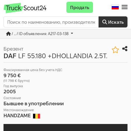
Продать
Искать
/ ... / ID объявления: A217-03-138
Брезент
DAF
LF 55.180 +DHOLLANDIA 2.5T.
Фиксированная цена без учета НДС
9 750 €
(11 798 € брутто)
Год выпуска
2005
Состояние
Бывшее в употреблении
Местонахождение
HANDZAME