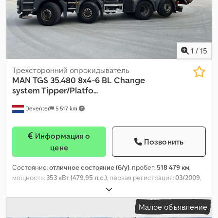
1
/
15
Трехсторонний опрокидыватель
MAN
TGS 35.480 8x4-6 BL Change
system Tipper/Platfo...
Deventer
5 517 km
Информация о
Позвонить
цене
Состояние:
отличное состояние (б/у)
, пробег:
518 479 км
,
мощность:
353 кВт (479,95 л.с.)
, первая регистрация:
03/2009
,
тип топлива:
дизель
, конфигурация осей:
8x4
, колесная база:
4 800 мм
, топливо:
дизель
, тормоза:
интардер
, цвет:
белый
,
Малое объявление
кабина водителя:
спальный отсек (кабина)
, тип передачи: