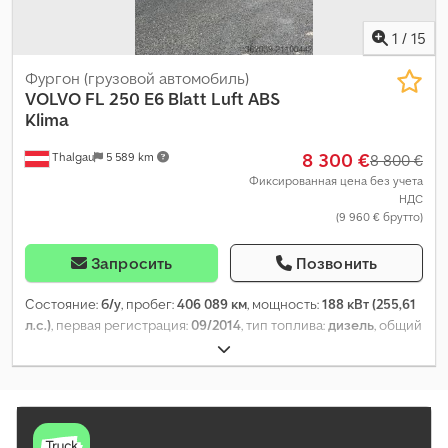
1
/
15
Фургон (грузовой автомобиль)
VOLVO
FL 250 E6 Blatt Luft ABS
Klima
8 300 €
Thalgau
5 589 km
8 800 €
Фиксированная цена без учета
НДС
(9 960 € брутто)
Запросить
Позвонить
Состояние:
б/у
, пробег:
406 089 км
, мощность:
188 кВт (255,61
л.с.)
, первая регистрация:
09/2014
, тип топлива:
дизель
, общий
вес:
12 000 кг
, конфигурация осей:
2 оси
, следующая проверка
(TÜV):
09/2024
, цвет:
белый
, тип передачи:
автоматический
,
класс выбросов:
Евро 6
, длина грузового отсека:
7 400 мм
,
ширина пространства для загрузки:
2 480 мм
, высота
грузового отсека:
2 450 мм
, Год выпуска:
2014
, Оборудование: