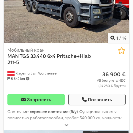
выпуска:
2013
, строительная высота:
2 980 мм
, Оборудование:
ABS, кондиционер, подушка безопасности, сажевый фильтр,
система иммобилайзера, система контроля тяги,
центральный замок, электронная программа стабилизации
(ESP)
,
1
/
14
Мобильный кран
MAN TGS 33.440 6x4 Pritsche+Hiab
211-5
36 900 €
Klagenfurt am Wörthersee
5 642 km
VB без учета НДС
(44 280 € брутто)
Запросить
Позвонить
Состояние:
хорошее состояние (б/у)
, Функциональность:
полностью работоспособен
, пробег:
540 000 км
, мощность:
323,62 кВт (440,00 л.с.)
, первая регистрация:
07/2011
, тип
топлива:
дизель
, общий вес:
26 000 кг
, конфигурация осей: