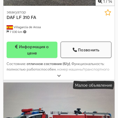
1
/
14
эвакуатор
DAF
LF 310 FA
Villagarcía de Arosa
7 030 km
Информация о
Позвонить
цене
Состояние:
отличное состояние (б/у)
, Функциональность:
полностью работоспособен
, номер машины/транспортного
средства:
XLRAEL3700L457107
, пробег:
220 281 км
, первая
регистрация:
12/2016
, тип топлива:
дизель
, собственный вес:
Малое объявление
9 430 кг
, общий вес:
18 000 кг
, размер шины:
315/80R22,5
,
конфигурация осей:
4x2
, колесная база:
4 450 мм
, топливо:
дизель
, энергетическая эффективность:
C
, цвет:
белый
,
кабина водителя:
дневная кабина
, тип передачи:
автоматический
, класс выбросов:
Евро 6
, подвеска:
сталь-
воздух
, количество мест:
2
, Год выпуска:
2016
,