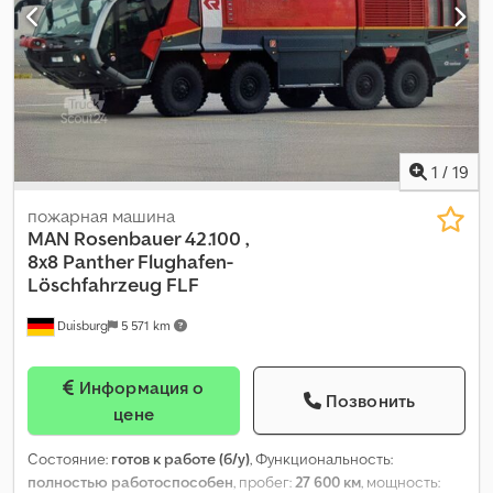
1
/
19
пожарная машина
MAN Rosenbauer 42.100 ,
8x8
Panther Flughafen-
Löschfahrzeug FLF
Duisburg
5 571 km
Информация о
Позвонить
цене
Состояние:
готов к работе (б/у)
, Функциональность:
полностью работоспособен
, пробег:
27 600 км
, мощность: