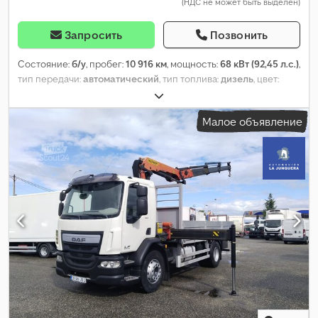
(НДС не может быть выделен)
Запросить
Позвонить
Состояние:
б/у
, пробег:
10 916 км
, мощность:
68 кВт (92,45 л.с.)
,
тип передачи:
автоматический
, тип топлива:
дизель
, цвет:
жёлтый
, общий вес:
8 200 кг
, собственный вес:
3 700 кг
,
максимальная грузоподъёмность:
4 500 кг
, конфигурация
Малое объявление
осей:
4x4
, количество мест:
1
, первая регистрация:
03/1981
,
тормоза:
другое
, Год выпуска:
1981
, моточасы:
10 916 h
, кабина
водителя:
дневная кабина
, Оборудование:
головной щиток,
кабина, полный привод, стандартный ковш
,