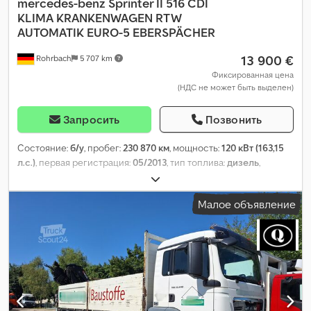
mercedes-benz
Sprinter II 516 CDI
KLIMA KRANKENWAGEN RTW
AUTOMATIK EURO-5 EBERSPÄCHER
13 900 €
Rohrbach
5 707 km
Фиксированная цена
(НДС не может быть выделен)
Запросить
Позвонить
Состояние:
б/у
, пробег:
230 870 км
, мощность:
120 кВт (163,15
л.с.)
, первая регистрация:
05/2013
, тип топлива:
дизель
,
собственный вес:
4 285 кг
, максимальная грузоподъёмность:
715 кг
, общий вес:
5 000 кг
, конфигурация осей:
4x2
, колесная
Малое объявление
база:
3 665 мм
, топливо:
дизель
, Выбросы CO₂:
262 г/км
, расход
топлива (городской цикл):
11,3 л/100км
, расход топлива (за
городом):
9,1 л/100км
, расход топлива (смешанный цикл):
9,9
л/100км
, цвет:
жёлтый
, кабина водителя:
другое
, тип
передачи:
автоматический
, класс выбросов:
Евро 5
,
подвеска:
другое
, количество мест:
4
, общая длина:
6 450 мм
,
длина грузового отсека:
2 600 мм
, ширина пространства для
загрузки:
1 500 мм
, высота грузового отсека:
1 800 мм
, Год