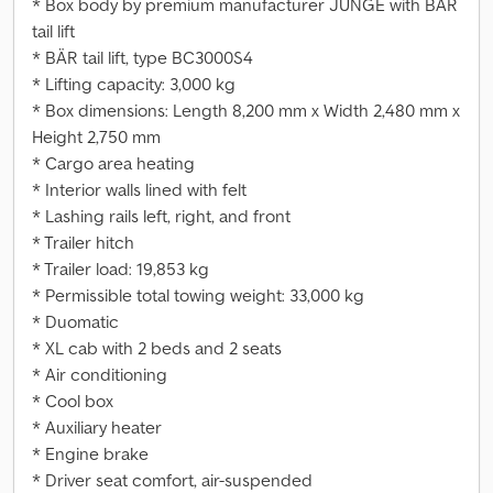
* Box body by premium manufacturer JUNGE with BÄR
tail lift
* BÄR tail lift, type BC3000S4
* Lifting capacity: 3,000 kg
* Box dimensions: Length 8,200 mm x Width 2,480 mm x
Height 2,750 mm
* Cargo area heating
* Interior walls lined with felt
* Lashing rails left, right, and front
* Trailer hitch
* Trailer load: 19,853 kg
* Permissible total towing weight: 33,000 kg
* Duomatic
* XL cab with 2 beds and 2 seats
* Air conditioning
* Cool box
* Auxiliary heater
* Engine brake
* Driver seat comfort, air-suspended