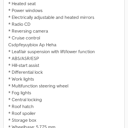
* Heated seat
* Power windows
* Electrically adjustable and heated mirrors
* Radio CD
* Reversing camera
* Cruise control
Csdpfeyuybiox Ap Heha
* Leaf/air suspension with lift/lower function
* ABS/ASR/ESP
* Hill-start assist
* Differential lock
* Work lights
* Multifunction steering wheel
* Fog lights
* Central locking
* Roof hatch
* Roof spoiler
* Storage box
* Wheelbase: 5,775 mm