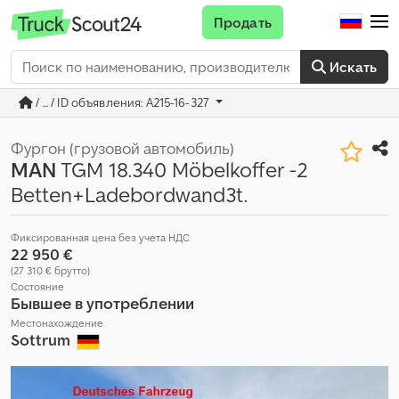
Продать
Искать
/ ... / ID объявления: A215-16-327
Фургон (грузовой автомобиль)
MAN
TGM 18.340 Möbelkoffer -2
Betten+Ladebordwand3t.
Фиксированная цена без учета НДС
22 950 €
(27 310 € брутто)
Состояние
Бывшее в употреблении
Местонахождение
Sottrum