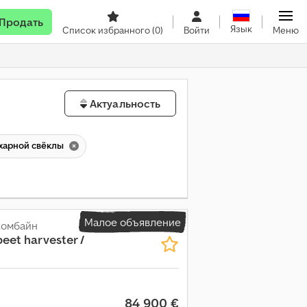
Продать
Язык
Список избранного
(0)
Войти
Меню
Актуальность
ахарной свёклы
Малое объявление
комбайн
eet harvester /
84 900 €