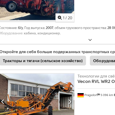
1
/
20
Состояние:
б/у
, Год выпуска:
2007
, объем грузового пространства:
28 0
Оборудование:
кабина, кондиционер
,
Откройте для себя больше подержанных транспортных ср
Тракторы и тягачи (сельское хозяйство)
Оборудова
Технологии для св
Vecon RVL WR2 O
Pragsdorf
5 096 km