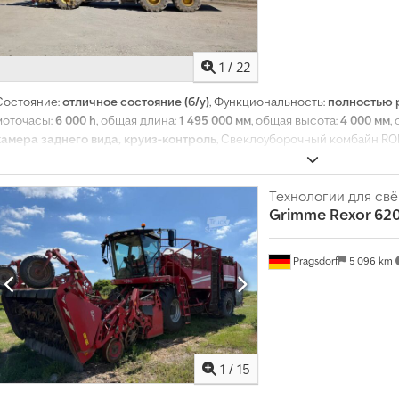
1
/
22
Состояние:
отличное состояние (б/у)
, Функциональность:
полностью 
моточасы:
6 000 h
, общая длина:
1 495 000 мм
, общая высота:
4 000 мм
,
камера заднего вида, круиз-контроль
, Свеклоуборочный комбайн ROPA
6000 моточасов Полная масса 32500 кг 3 оси 6×6 Мощность 600 л.с. Об
цилиндровый двигатель Габаритная длина 14,95 м Высота 4 м Шарнир
копателя Объем бункера 40 м³ Кондиционер в кабине Отопление Chodp
Технологии для св
Grimme
Rexor 62
Круиз-контроль Камера видеонаблюдения Джойстик Отличное технич
документация
Pragsdorf
5 096 km
1
/
15