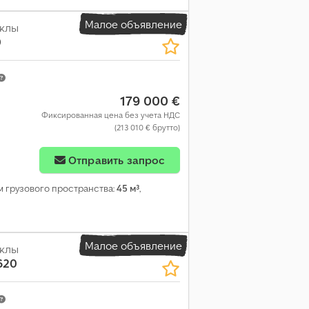
Малое объявление
ёклы
0
179 000 €
Фиксированная цена без учета НДС
(213 010 € брутто)
Отправить запрос
м грузового пространства:
45 м³
,
Малое объявление
ёклы
620