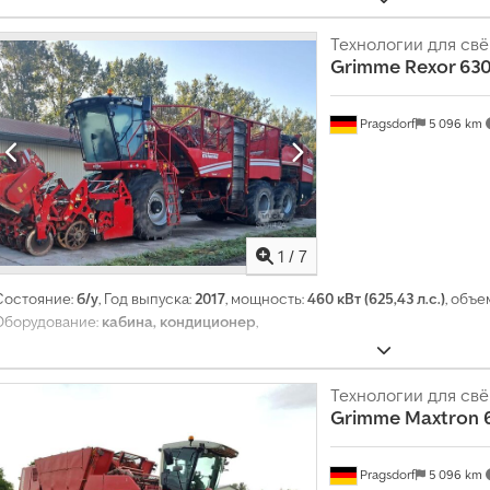
Технологии для св
Grimme
Rexor 63
Pragsdorf
5 096 km
1
/
7
Состояние:
б/у
, Год выпуска:
2017
, мощность:
460 кВт (625,43 л.с.)
, объе
Оборудование:
кабина, кондиционер
,
Технологии для св
Grimme
Maxtron 
Pragsdorf
5 096 km