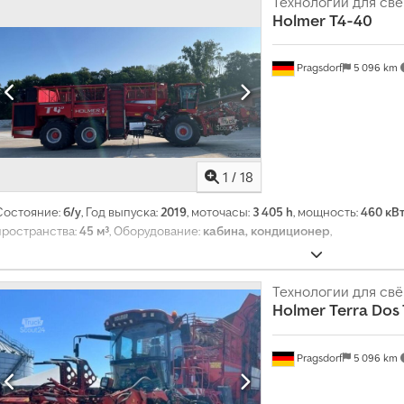
Технологии для св
Holmer
T4-40
Pragsdorf
5 096 km
1
/
18
Состояние:
б/у
, Год выпуска:
2019
, моточасы:
3 405 h
, мощность:
460 кВт 
пространства:
45 м³
, Оборудование:
кабина, кондиционер
,
Технологии для св
Holmer
Terra Dos 
Pragsdorf
5 096 km