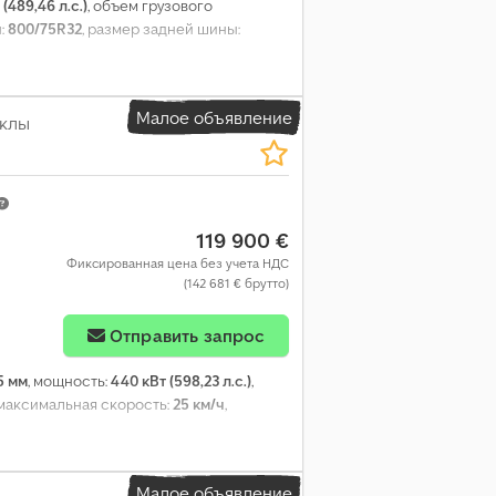
 (489,46 л.с.)
, объем грузового
:
800/75R32
, размер задней шины:
Малое объявление
ёклы
119 900 €
Фиксированная цена без учета НДС
(142 681 € брутто)
Отправить запрос
5 мм
, мощность:
440 кВт (598,23 л.с.)
,
 максимальная скорость:
25 км/ч
,
Малое объявление