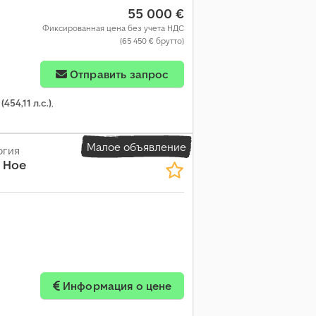
55 000 €
Фиксированная цена без учета НДС
(65 450 € брутто)
Отправить запрос
(454,11 л.с.)
,
Малое объявление
огия
 Hoe
Информация о цене