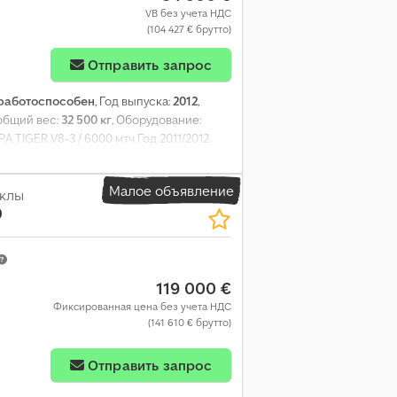
VB без учета НДС
(104 427 € брутто)
Отправить запрос
работоспособен
, Год выпуска:
2012
,
 общий вес:
32 500 кг
, Оборудование:
 TIGER V8-3 / 6000 мтч Год 2011/2012
ъем двигателя 15928 куб. см 8-
ная рама Гидравлический привод
Малое объявление
szmv U Isfx Ac Usa Радио Автопилот
ёклы
0
еское и визуальное состояние Полная
119 000 €
Фиксированная цена без учета НДС
(141 610 € брутто)
Отправить запрос