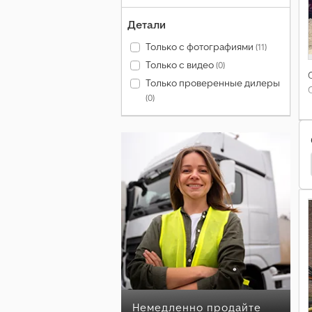
Детали
Только с фотографиями
(11)
Только с видео
(0)
Только проверенные дилеры
(0)
во
Holmer Техника Для Внесения Навозной Жижи
Немедленно продайте