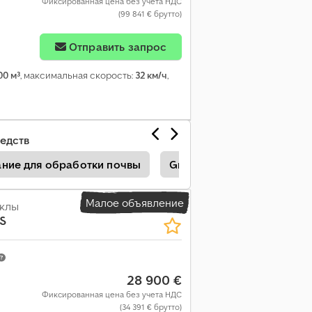
Фиксированная цена без учета НДС
(99 841 € брутто)
Отправить запрос
00 м³
, максимальная скорость:
32 км/ч
,
едств
ние для обработки почвы
Grimme Зерновые Сеялки
Малое объявление
ёклы
S
28 900 €
Фиксированная цена без учета НДС
(34 391 € брутто)