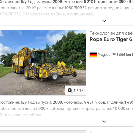
Состояние:
б/у
, Год выпуска:
2009
, моточасы:
6 210 h
, мощность:
360 кВт
пространства:
20 м³
, размер шины:
1050/50R32
, размер передней шины
1050/50R32
, Оборудование:
кабина, кондиционер
,
Технологии для св
Ropa
Euro Tiger 6
Pragsdorf
5 096 km
1
/
17
Состояние:
б/у
, Год выпуска:
2009
, моточасы:
4 451 h
, общая длина:
1 49
собственный вес:
33 000 кг
, объем грузового пространства:
40 000 м³
,
Оборудование:
кабина
,