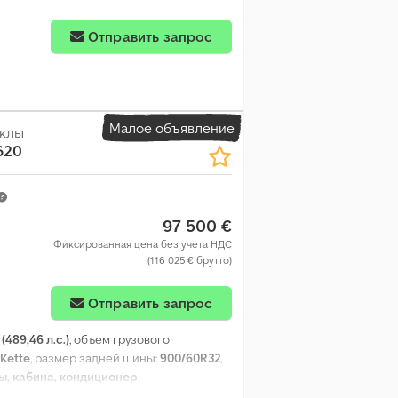
Отправить запрос
Малое объявление
ёклы
620
97 500 €
Фиксированная цена без учета НДС
(116 025 € брутто)
Отправить запрос
(489,46 л.с.)
, объем грузового
Kette
, размер задней шины:
900/60R32
,
, кабина, кондиционер
,