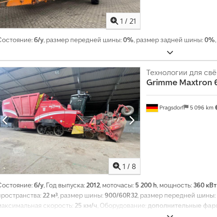
1
/
21
Состояние:
б/у
, размер передней шины:
0%
, размер задней шины:
0%
,
Технологии для св
Grimme
Maxtron 
Pragsdorf
5 096 km
1
/
8
Состояние:
б/у
, Год выпуска:
2012
, моточасы:
5 200 h
, мощность:
360 кВт 
пространства:
22 м³
, размер шины:
900/60R32
, размер передней шины:
максимальная скорость:
25 км/ч
, Оборудование:
дополнительные фары