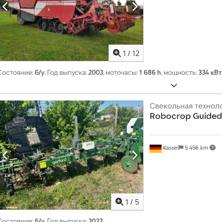
1
/
12
Состояние:
б/у
, Год выпуска:
2003
, моточасы:
1 686 h
, мощность:
334 кВт 
Свекольная технол
Robocrop Guided
Kassel
5 456 km
1
/
5
Состояние:
б/у
, Год выпуска:
2022
,