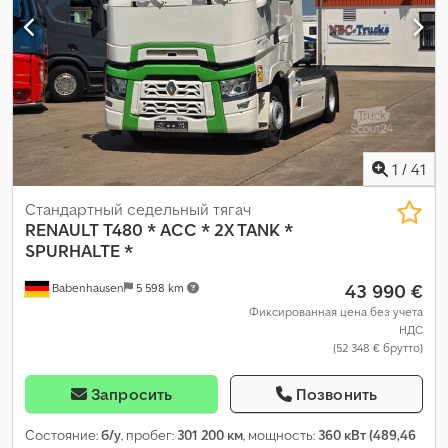
автоматический
, класс выбросов:
Евро 6
, подвеска:
сталь-
воздух
, количество кроватей:
2
, Оборудование:
ABS, EBS
(Электронная тормозная система), ассистент удержания
полосы движения, блокировка дифференциала,
гидроусилитель руля, кондиционер, круиз-контроль,
навигационная система, отопитель стояночный, подогрев
сиденья, система контроля тяги, стояночный кондиционер,
холодильник, центральный замок
,
1
/
41
Стандартный седельный тягач
RENAULT
T480 * ACC * 2X TANK *
SPURHALTE *
43 990 €
Babenhausen
5 598 km
Фиксированная цена без учета
НДС
(52 348 € брутто)
Запросить
Позвонить
Состояние:
б/у
, пробег:
301 200 км
, мощность:
360 кВт (489,46