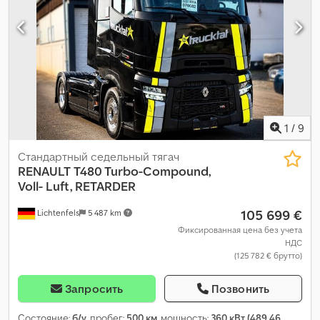
1
/
9
Стандартный седельный тягач
RENAULT
T480 Turbo-Compound,
Voll- Luft, RETARDER
105 699 €
Lichtenfels
5 487 km
Фиксированная цена без учета
НДС
(125 782 € брутто)
Запросить
Позвонить
Состояние:
б/у
, пробег:
500 км
, мощность:
360 кВт (489,46