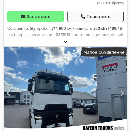
(29 738 € брутто)
Запросить
Позвонить
Состояние:
б/у
, пробег:
714 960 км
, мощность:
360 кВт (489,46
л.с.)
, первая регистрация:
08/2018
, тип топлива:
дизель
, общий
вес:
18 000 кг
, конфигурация осей:
2 оси
, следующая проверка
(TÜV):
05/2027
, тип передачи:
автоматический
, класс
Малое объявление
выбросов:
Евро 6
, Год выпуска:
2018
, Оборудование:
ABS,
кондиционер, отопитель стояночный, сажевый фильтр,
электронная программа стабилизации (ESP)
,