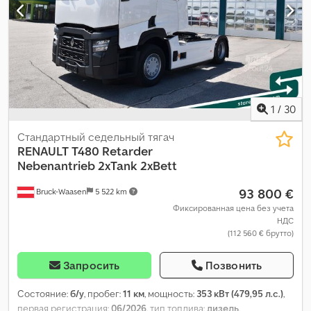
1
/
30
Стандартный седельный тягач
RENAULT
T480 Retarder
Nebenantrieb 2xTank 2xBett
93 800 €
Bruck-Waasen
5 522 km
Фиксированная цена без учета
НДС
(112 560 € брутто)
Запросить
Позвонить
Состояние:
б/у
, пробег:
11 км
, мощность:
353 кВт (479,95 л.с.)
,
первая регистрация:
06/2026
, тип топлива:
дизель
,