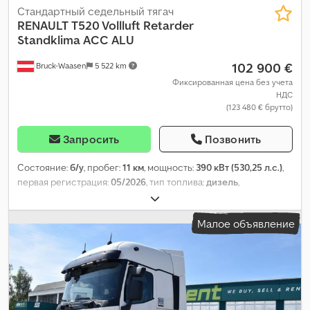
Стандартный седельный тягач
RENAULT
T520 Vollluft Retarder
Standklima ACC ALU
102 900 €
Bruck-Waasen
5 522 km
Фиксированная цена без учета
НДС
(123 480 € брутто)
Запросить
Позвонить
Состояние:
б/у
, пробег:
11 км
, мощность:
390 кВт (530,25 л.с.)
,
первая регистрация:
05/2026
, тип топлива:
дизель
,
конфигурация осей:
2 оси
, тормоза:
ретардер
, цвет:
белый
,
тип передачи:
автоматический
, класс выбросов:
Евро 6
, Год
Малое объявление
выпуска:
2026
, Оборудование:
ABS, кондиционер, отопитель
стояночный
,