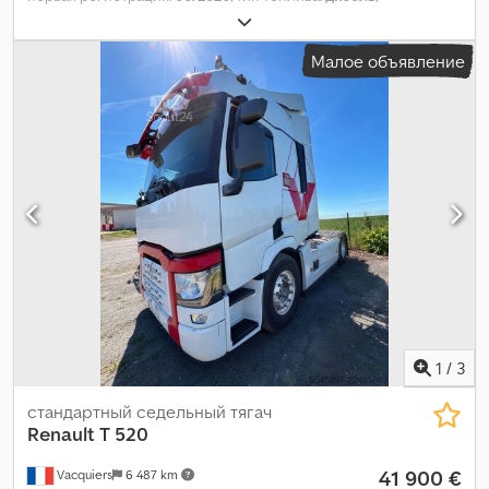
конфигурация осей:
2 оси
, тормоза:
ретардер
, цвет:
белый
,
тип передачи:
автоматический
, класс выбросов:
Евро 6
, Год
Малое объявление
выпуска:
2026
, Оборудование:
ABS, кондиционер, отопитель
стояночный
,
1
/
3
стандартный седельный тягач
Renault
T 520
41 900 €
Vacquiers
6 487 km