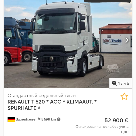
1
/
46
Стандартный седельный тягач
RENAULT
T 520 * ACC * KLIMAAUT. *
SPURHALTE *
52 900 €
Babenhausen
5 598 km
Фиксированная цена без учета
НДС