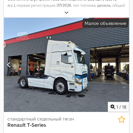
л.с.)
, первая регистрация:
07/2026
, тип топлива:
дизель
, общий
вес:
21 000 кг
, конфигурация осей:
2 оси
, следующая проверка
(TÜV):
07/2027
, тормоза:
ретардер
, цвет:
чёрный
, тип передачи:
Малое объявление
автоматический
, Год выпуска:
2026
, Оборудование:
ABS,
кондиционер, навигационная система, сажевый фильтр,
электронная программа стабилизации (ESP)
,
1
/
18
стандартный седельный тягач
Renault
T-Series