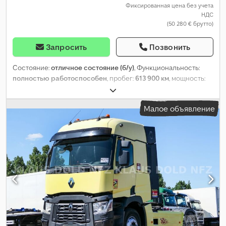
Фиксированная цена без учета
НДС
(50 280 € брутто)
Запросить
Позвонить
Состояние:
отличное состояние (б/у)
, Функциональность:
полностью работоспособен
, пробег:
613 900 км
, мощность:
382,46 кВт (520,00 л.с.)
, первая регистрация:
10/2020
, тип
топлива:
дизель
, конфигурация осей:
2 оси
, топливо:
дизель
,
Малое объявление
тормоза:
Телма
, цвет:
белый
, кабина водителя:
спальный
отсек (кабина)
, тип передачи:
автоматический
, подвеска:
воздух
, количество кроватей:
2
, Год выпуска:
2020
,
Оборудование:
ABS, EBS (Электронная тормозная система),
ассистент удержания полосы движения, блокировка
дифференциала, гидроусилитель руля, задний ВОМ (вал
отбора мощности), кондиционер, круиз-контроль, отопитель
стояночный, подушка безопасности, ретардер, система
контроля тяги, стояночный кондиционер, центральный
замок, электронная программа стабилизации (ESP)
,