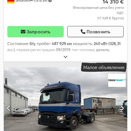
14 310 €
Jestetten
5 818 km
Фиксированная цена без учета
НДС
(17 029 € брутто)
Запросить
Позвонить
Состояние:
б/у
, пробег:
487 929 км
, мощность:
240 кВт (326,31
л.с.)
, первая регистрация:
09/2019
, тип топлива:
дизель
,
собственный вес:
4 560 кг
, максимальная грузоподъёмность:
2 940 кг
, общий вес:
12 000 кг
, размер шины:
235 / 75 R 17.5 /
Малое объявление
12mm
, конфигурация осей:
4x2
, колесная база:
3 600 мм
,
следующая проверка (TÜV):
10/2025
, кабина водителя:
спальный отсек (кабина)
, тип передачи:
автоматический
,
класс выбросов:
Евро 6
, подвеска:
сталь-воздух
, общая
длина:
5 400 мм
, общая ширина:
23 000 мм
, общая высота:
33 000 мм
, размер передней шины:
235 / 75 R 17.5 / 12mm
,
количество мест:
2
, эксплуатационная масса:
7 500 кг
,
Оборудование:
кондиционер
,