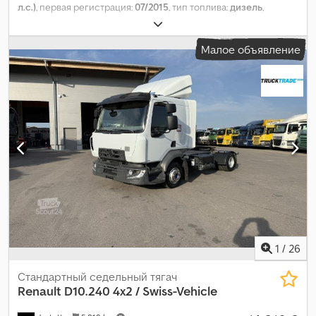
л.с.)
, первая регистрация:
07/2015
, тип топлива:
дизель
,
собственный вес:
7 620 кг
, максимальная грузоподъёмность:
10 380 кг
, общий вес:
40 000 кг
, размер шины:
385 / 55 R 22.5 /
Малое объявление
10mm
, конфигурация осей:
4x2
, колесная база:
3 800 мм
,
следующая проверка (TÜV):
09/2025
, кабина водителя:
спальный отсек (кабина)
, тип передачи:
автоматический
,
класс выбросов:
Евро 6
, подвеска:
сталь-воздух
, общая
длина:
6 000 мм
, общая ширина:
25 500 мм
, общая высота:
39 000 мм
, размер передней шины:
385 / 55 R 22.5 / 10mm
,
количество мест:
2
, эксплуатационная масса:
18 000 кг
,
Оборудование:
кондиционер
,
1
/
26
Стандартный седельный тягач
Renault
D10.240 4x2 / Swiss-Vehicle