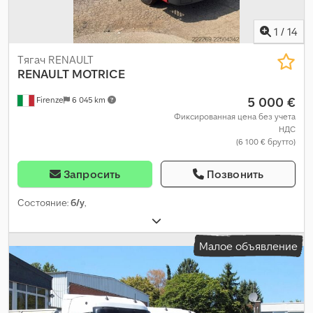
1
/
14
Тягач RENAULT
RENAULT
MOTRICE
5 000 €
Firenze
6 045 km
Фиксированная цена без учета
НДС
(6 100 € брутто)
Запросить
Позвонить
Состояние:
б/у
,
Малое объявление