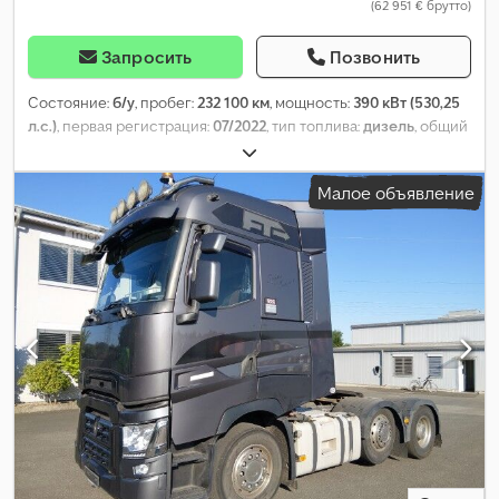
(62 951 € брутто)
Запросить
Позвонить
Состояние:
б/у
, пробег:
232 100 км
, мощность:
390 кВт (530,25
л.с.)
, первая регистрация:
07/2022
, тип топлива:
дизель
, общий
вес:
18 000 кг
, конфигурация осей:
2 оси
, следующая проверка
(TÜV):
06/2026
, цвет:
белый
, тип передачи:
автоматический
,
Малое объявление
Год выпуска:
2022
, Оборудование:
ABS, кондиционер,
навигационная система, отопитель стояночный, сажевый
фильтр, электронная программа стабилизации (ESP)
,