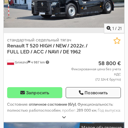
1
/
21
стандартный седельный тягач
Renault T 520 HIGH / NEW / 2022r. /
FULL
LED / ACC / NAVI / DE 1962
58 800 €
Gniezno
4 987 km
Фиксированная цена без учета
НДС
(72 324 € брутто)
Запросить
Позвонить
Состояние:
отличное состояние (б/у)
, Функциональность:
полностью работоспособен
, пробег:
289 000 км
, Год выпуска:
2022
,
Малое объявление