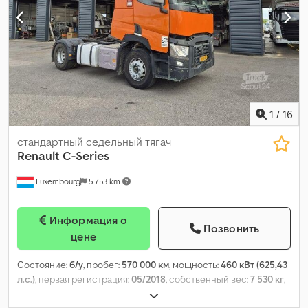
1
/
16
стандартный седельный тягач
Renault
C-Series
Luxembourg
5 753 km
Информация о
Позвонить
цене
Состояние:
б/у
, пробег:
570 000 км
, мощность:
460 кВт (625,43
л.с.)
, первая регистрация:
05/2018
, собственный вес:
7 530 кг
,
максимальная грузоподъёмность:
19 000 кг
, конфигурация