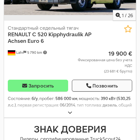
1
/
26
Стандартный седельный тягач
RENAULT
C 520 Kipphydraulik AP
Achsen Euro 6
19 900 €
Lahr
5 790 km
Фиксированная цена без учета
НДС
(23 681 € брутто)
Запросить
Позвонить
Состояние:
б/у
, пробег:
586 000 км
, мощность:
390 кВт (530,25
л.с.)
, первая регистрация:
06/2014
, тип топлива:
дизель
, общий
вес:
18 000 кг
, конфигурация осей:
2 оси
, цвет:
жёлтый
, тип
передачи:
автоматический
, класс выбросов:
Евро 6
,
Оборудование:
ABS, кондиционер, отопитель стояночный
,
ЗНАК ДОВЕРИЯ
Дилеры, сертифицированные TruckScout24