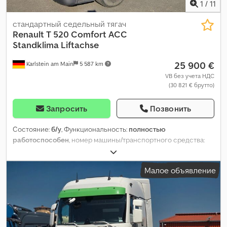
1
/
11
стандартный седельный тягач
Renault
T 520 Comfort ACC
Standklima Liftachse
25 900 €
Karlstein am Main
5 587 km
VB без учета НДС
(30 821 € брутто)
Запросить
Позвонить
Состояние:
б/у
, Функциональность:
полностью
работоспособен
, номер машины/транспортного средства:
VF610C360GD000078
, пробег:
782 640 км
, мощность:
390 кВт
(530,25 л.с.)
, первая регистрация:
01/2016
, тип топлива:
дизель
,
Малое объявление
собственный вес:
9 067 кг
, максимальная грузоподъёмность:
16 933 кг
, общий вес:
26 000 кг
, размер шины:
385/55 R 22,5 u.
315/80 R 22,5
, конфигурация осей:
6x2
, колесная база:
4 100 мм
,
следующая проверка (TÜV):
04/2027
, топливо:
дизель
, ёмкость
топливного бака:
450 л
, тормоза:
другое
, цвет:
серый
, кабина
водителя:
спальный отсек (кабина)
, тип передачи: