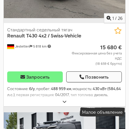
1
/
26
Стандартный седельный тягач
Renault
T430 4x2 / Swiss-Vehicle
15 680 €
Jestetten
5 818 km
Фиксированная цена без учета
НДС
(18 659 € брутто)
Запросить
Позвонить
Состояние:
б/у
, пробег:
488 959 км
, мощность:
430 кВт (584,64
л.с.)
, первая регистрация:
04/2017
, тип топлива:
дизель
,
собственный вес:
7 100 кг
, максимальная грузоподъёмность:
10 900 кг
, общий вес:
40 000 кг
, размер шины:
315 / 80 R 22.5 /
Малое объявление
11mm
, конфигурация осей:
4x2
, колесная база:
3 700 мм
,
следующая проверка (TÜV):
03/2025
, кабина водителя:
спальный отсек (кабина)
, тип передачи:
автоматический
,