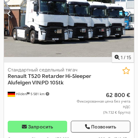
1
/
15
Стандартный седельный тягач
Renault
T520 Retarder Hi-Sleeper
Alufelgen VIN:PD 10Stk
62 800 €
Hilden
5 581 km
Фиксированная цена без учета
НДС
(74 732 € брутто)
Запросить
Позвонить