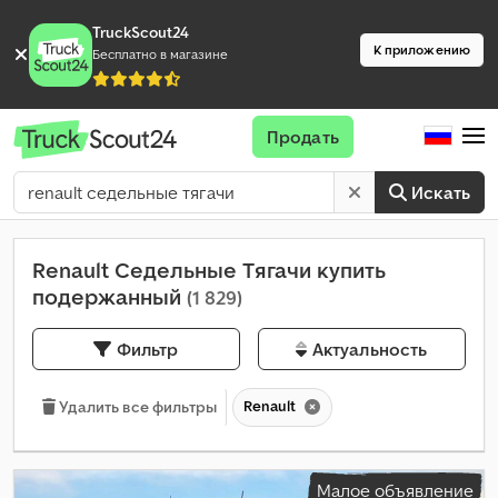
TruckScout24
К приложению
Бесплатно в магазине
Продать
Искать
Renault Седельные Тягачи купить
подержанный
(1 829)
Фильтр
Актуальность
Renault
Удалить все фильтры
Малое объявление