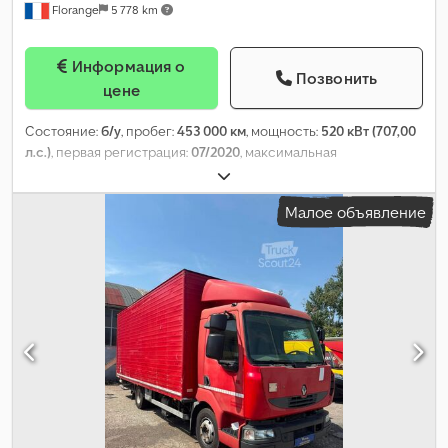
Florange
5 778 km
Информация о
Позвонить
цене
Состояние:
б/у
, пробег:
453 000 км
, мощность:
520 кВт (707,00
л.с.)
, первая регистрация:
07/2020
, максимальная
грузоподъёмность:
19 000 кг
, конфигурация осей:
1 ось
,
топливо:
дизель
, кабина водителя:
дневная кабина
, тип
Малое объявление
передачи:
автоматический
, класс выбросов:
Евро 6
,
подвеска:
воздух
, Оборудование:
Блютуз, бортовой
компьютер, кондиционер, круиз-контроль, ретардер,
холодильник, центральный замок
,