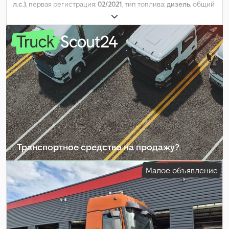
л.с.)
, первая регистрация:
02/2021
, тип топлива:
дизель
, общий
вес:
18 000 кг
, конфигурация осей:
2 оси
, следующая проверка
(TÜV):
08/2026
, тип передачи:
автоматический
, класс
выбросов:
Евро 6
, Год выпуска:
2021
, Оборудование:
ABS,
кондиционер, отопитель стояночный, сажевый фильтр,
электронная программа стабилизации (ESP)
,
Транспортное средство на продажу?
Создать объявление
Малое объявление