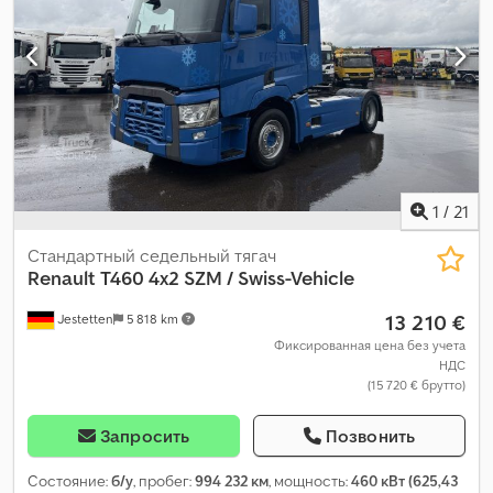
контроля тяги, электронная программа стабилизации (ESP)
,
1
/
21
Стандартный седельный тягач
Renault
T460 4x2 SZM / Swiss-Vehicle
13 210 €
Jestetten
5 818 km
Фиксированная цена без учета
НДС
(15 720 € брутто)
Запросить
Позвонить
Состояние:
б/у
, пробег:
994 232 км
, мощность:
460 кВт (625,43