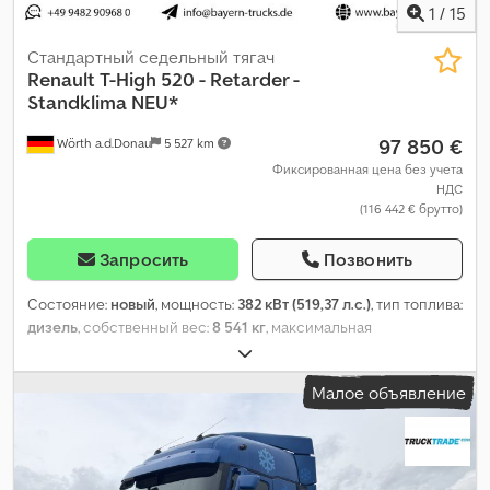
1
/
15
Стандартный седельный тягач
Renault
T-High 520 - Retarder -
Standklima NEU*
97 850 €
Wörth a.d.Donau
5 527 km
Фиксированная цена без учета
НДС
(116 442 € брутто)
Запросить
Позвонить
Состояние:
новый
, мощность:
382 кВт (519,37 л.с.)
, тип топлива:
дизель
, собственный вес:
8 541 кг
, максимальная
грузоподъёмность:
9 459 кг
, конфигурация осей:
4x2
, топливо:
дизель
, цвет:
белый
, тип передачи:
автоматический
, класс
Малое объявление
выбросов:
Евро 6
, подвеска:
сталь
, количество кроватей:
2
,
Год выпуска:
2026
, количество мест:
2
, максимальная
скорость:
90 км/ч
, Оборудование:
ABS, бортовой компьютер,
козырёк, кондиционер, навигационная система, подогрев
сиденья, подушка безопасности, сажевый фильтр, система