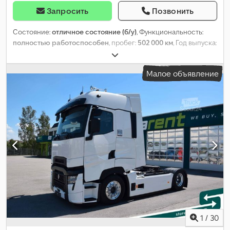
Запросить
Позвонить
Состояние:
отличное состояние (б/у)
, Функциональность:
полностью работоспособен
, пробег:
502 000 км
, Год выпуска:
2021
,
Малое объявление
1
/
30