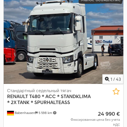
1
/
43
Стандартный седельный тягач
RENAULT
T480 * ACC * STANDKLIMA
* 2X TANK * SPURHALTEASS
24 990 €
Babenhausen
5 598 km
Фиксированная цена без учета
НДС