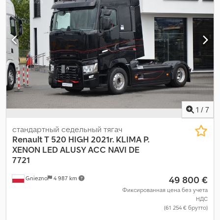
класс выбросов:
Евро 6
, подвеска:
воздух
, общая длина:
6 000
мм
, общая ширина:
25 500 мм
, общая высота:
38 000 мм
,
размер передней шины:
315 / 80 R 22.5 / 11mm
, количество
мест:
2
, эксплуатационная масса:
18 000 кг
, Оборудование:
кондиционер
,
1
/
7
стандартный седельный тягач
Renault T 520 HIGH 2021r. KLIMA P.
XENON
LED ALUSY ACC NAVI DE
7721
49 800 €
Gniezno
4 987 km
Фиксированная цена без учета
НДС
(61 254 € брутто)