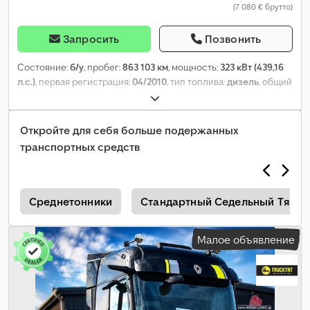
(7 080 € брутто)
Запросить
Позвонить
Состояние:
б/у
, пробег:
863 103 км
, мощность:
323 кВт (439,16
л.с.)
, первая регистрация:
04/2010
, тип топлива:
дизель
, общий
вес:
18 000 кг
, конфигурация осей:
2 оси
, тормоза:
ретардер
,
цвет:
синий
, тип передачи:
автоматический
, класс выбросов:
Евро 5
, Год выпуска:
2010
, Оборудование:
ABS, кондиционер,
Откройте для себя больше подержанных
отопитель стояночный
,
транспортных средств
а
Среднетонники
Стандартный Седельный Тягач
Малое объявление