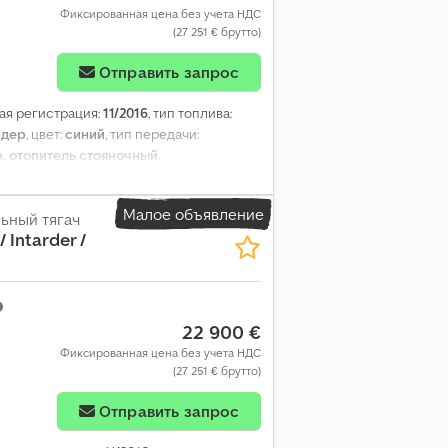
Фиксированная цена без учета НДС
(27 251 € брутто)
Отправить запрос
вая регистрация:
11/2016
, тип топлива:
рдер
, цвет:
синий
, тип передачи:
, отопитель стояночный
,
Малое объявление
ьный тягач
/ Intarder /
22 900 €
Фиксированная цена без учета НДС
(27 251 € брутто)
Отправить запрос