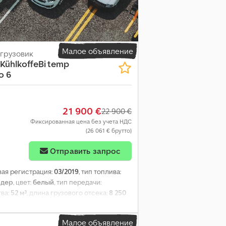
Малое объявление
грузовик
 KühlkoffeBi temp
o 6
21 900 €
22 900 €
Фиксированная цена без учета НДС
(26 061 € брутто)
Отправить запрос
рвая регистрация:
03/2019
, тип топлива:
рдер
, цвет:
белый
, тип передачи:
тва:
52 м³
, длина грузового отсека:
8 250
ека:
2 500 мм
, Оборудование:
ABS,
Малое объявление