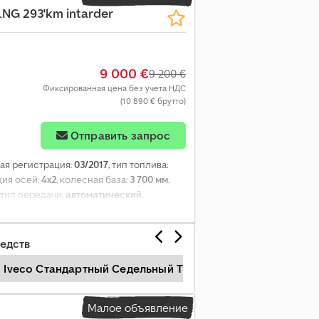
 LNG 293'km intarder
9 000 €
9 200 €
Фиксированная цена без учета НДС
(10 890 € брутто)
Отправить запрос
вая регистрация:
03/2017
, тип топлива:
ция осей:
4x2
, колесная база:
3 700 мм
,
, тип передачи:
автоматический
,
ух
, общая длина:
6 250 мм
, общая высота:
ая система, ретардер, спойлер
,
едств
Iveco Стандартный Седельный Тягач
Ford Стандарт
Малое объявление