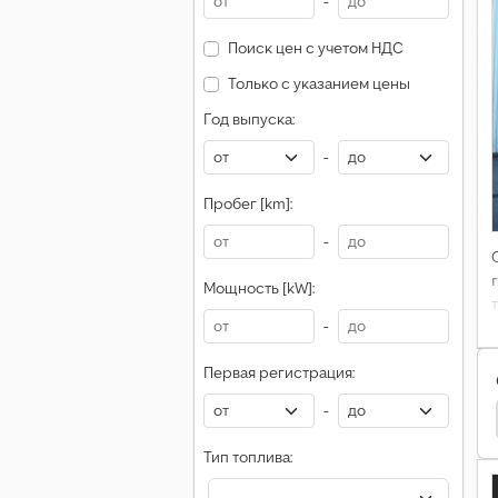
-
Поиск цен с учетом НДС
Только с указанием цены
Год выпуска:
-
Пробег [km]:
-
Мощность [kW]:
-
Первая регистрация:
-
Benz Antos
Liaz Грузовики
Pegaso Грузовики
Тип топлива: