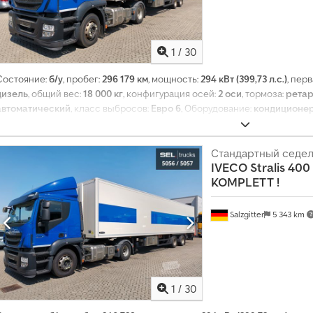
1
/
30
Состояние:
б/у
, пробег:
296 179 км
, мощность:
294 кВт (399,73 л.с.)
, пер
дизель
, общий вес:
18 000 кг
, конфигурация осей:
2 оси
, тормоза:
рета
автоматический
, класс выбросов:
Евро 6
, Оборудование:
кондиционер
Стандартный седел
IVECO
Stralis 400 
KOMPLETT !
Salzgitter
5 343 km
1
/
30