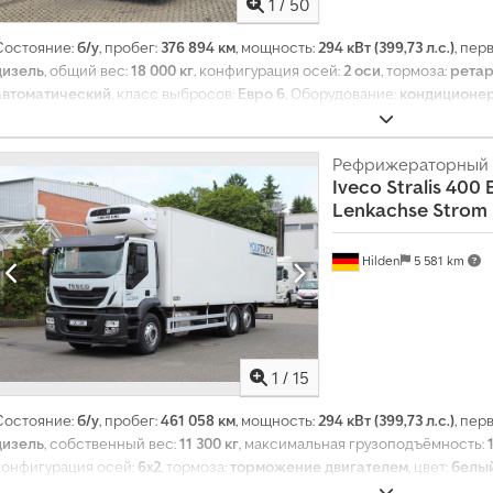
1
/
50
Состояние:
б/у
, пробег:
376 894 км
, мощность:
294 кВт (399,73 л.с.)
, пер
дизель
, общий вес:
18 000 кг
, конфигурация осей:
2 оси
, тормоза:
рета
автоматический
, класс выбросов:
Евро 6
, Оборудование:
кондиционер
Рефрижераторный 
Iveco
Stralis 400 
Lenkachse Strom 
Hilden
5 581 km
1
/
15
Т
Состояние:
б/у
, пробег:
461 058 км
, мощность:
294 кВт (399,73 л.с.)
, пер
р
дизель
, собственный вес:
11 300 кг
, максимальная грузоподъёмность:
а
конфигурация осей:
6x2
, тормоза:
торможение двигателем
, цвет:
белы
н
передачи:
автоматический
, класс выбросов:
Евро 6
, подвеска:
сталь-в