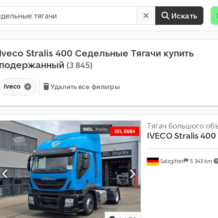
Искать
Iveco Stralis 400 Седельные Тягачи купить
подержанный
(3 845)
Iveco
Удалить все фильтры
Тягач большого об
IVECO
Stralis 400
Salzgitter
5 343 km