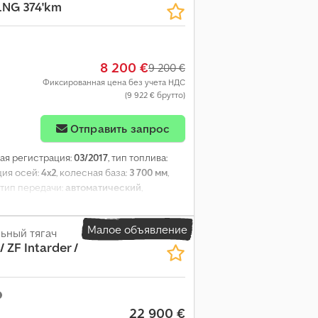
 LNG 374'km
8 200 €
9 200 €
Фиксированная цена без учета НДС
(9 922 € брутто)
Отправить запрос
вая регистрация:
03/2017
, тип топлива:
ция осей:
4x2
, колесная база:
3 700 мм
,
, тип передачи:
автоматический
,
ух
, общая длина:
6 250 мм
, общая высота:
ая система, ретардер, спойлер
,
Малое объявление
ьный тягач
/ ZF Intarder /
22 900 €