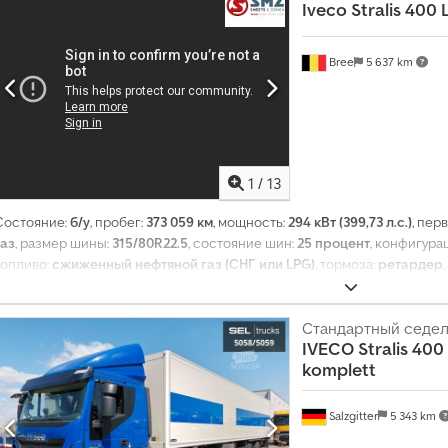
Iveco
Stralis 400
Bree
5 637 km
1
/
13
Состояние:
б/у
, пробег:
373 059 км
, мощность:
294 кВт (399,73 л.с.)
, пер
газ
, размер шины:
315/80R22.5
, состояние шин:
25 процент
, конфигура
топливо:
сжиженный нефтяной газ (СНГ или LPG)
, тормоза:
ретардер
количество передач:
12
, класс выбросов:
Евро 6
, подвеска:
сталь-возд
3 800 мм
, Год выпуска:
2017
, Оборудование:
кондиционер, навигационн
Стандартный седел
IVECO
Stralis 400 
komplett
Salzgitter
5 343 km