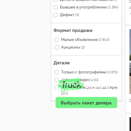
Бывшее в употреблении
(3 284)
Дефект
(3)
Формат продажи
Малые объявления
(3 843)
Аукционы
(2)
Детали
Только с фотографиями
(3 815)
Ежемесячно более
Только с видео
(230)
140 000 запросов на
Только проверенные дилеры
покупку
(217)
Выбрать пакет дилера
Узнайте сейчас
+49 201 858 955 07