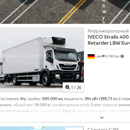
а
ж
у
?
Рефрижераторный 
IVECO
Stralis 400
С
Retarder LBW Eur
о
з
Lahr
5 790 km
д
а
т
ь
о
1
/
26
б
Состояние:
б/у
, пробег:
695 000 км
, мощность:
294 кВт (399,73 л.с.)
, пе
ъ
дизель
, общий вес:
18 000 кг
, конфигурация осей:
2 оси
, тормоза:
рета
я
автоматический
, класс выбросов:
Евро 6
, объем грузового пространс
в
мм
, ширина пространства для загрузки:
2 500 мм
, высота грузового отс
л
гидроборт, кондиционер
,
е
Стандарт-СЗМ