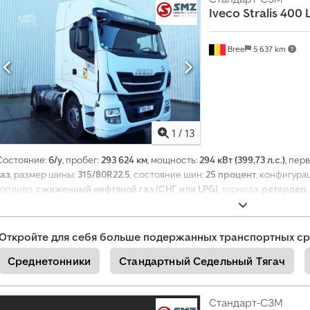
н
Iveco
Stralis 400
и
е
Bree
5 637 km
1
/
13
Состояние:
б/у
, пробег:
293 624 км
, мощность:
294 кВт (399,73 л.с.)
, пер
газ
, размер шины:
315/80R22.5
, состояние шин:
25 процент
, конфигура
топливо:
сжиженный нефтяной газ (СНГ или LPG)
, тормоза:
ретардер
количество передач:
12
, класс выбросов:
Евро 6
, подвеска:
сталь-возд
3 800 мм
, Год выпуска:
2017
, Оборудование:
кондиционер, навигационн
Откройте для себя больше подержанных транспортных ср
Среднетонники
Стандартный Седельный Тягач
Стандарт-СЗМ