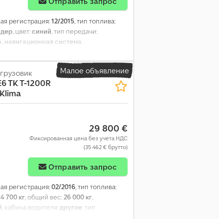
Отправить запрос
вая регистрация:
12/2015
, тип топлива:
рдер
, цвет:
синий
, тип передачи:
, навигационная система
,
Малое объявление
грузовик
E6 TK T-1200R
Klima
29 800 €
Фиксированная цена без учета НДС
(35 462 € брутто)
Отправить запрос
вая регистрация:
02/2016
, тип топлива:
14 700 кг
, общий вес:
26 000 кг
,
й
, кабина водителя:
другое
, тип
оздух
, количество мест:
2
, объем