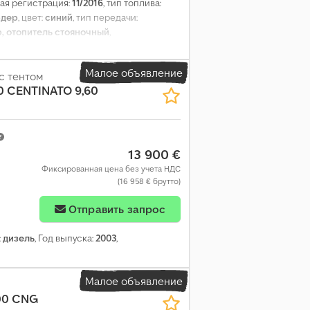
вая регистрация:
11/2016
, тип топлива:
рдер
, цвет:
синий
, тип передачи:
, отопитель стояночный
,
Малое объявление
с тентом
0 CENTINATO 9,60
13 900 €
Фиксированная цена без учета НДС
(16 958 € брутто)
Отправить запрос
:
дизель
, Год выпуска:
2003
,
Малое объявление
00 CNG