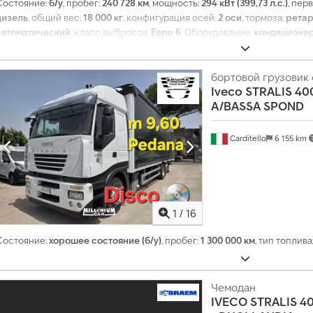
Состояние:
б/у
, пробег:
240 728 км
, мощность:
294 кВт (399,73 л.с.)
, пер
дизель
, общий вес:
18 000 кг
, конфигурация осей:
2 оси
, тормоза:
рета
автоматический
, класс выбросов:
Евро 6
, Оборудование:
кондиционер
бортовой грузовик 
Iveco
STRALIS 40
A/BASSA SPOND
Carditello
6 155 km
1
/
16
Состояние:
хорошее состояние (б/у)
, пробег:
1 300 000 км
, тип топлива
Чемодан
IVECO
STRALIS 4