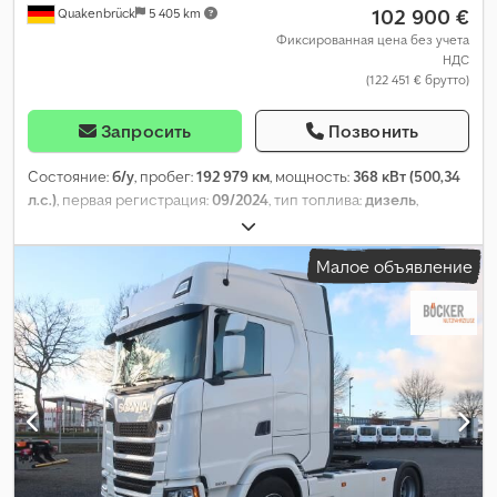
102 900 €
Quakenbrück
5 405 km
Фиксированная цена без учета
НДС
(122 451 € брутто)
Запросить
Позвонить
Состояние:
б/у
, пробег:
192 979 км
, мощность:
368 кВт (500,34
л.с.)
, первая регистрация:
09/2024
, тип топлива:
дизель
,
собственный вес:
8 475 кг
, максимальная грузоподъёмность:
9 525 кг
, общий вес:
18 000 кг
, размер шины:
385/65R 22.5
,
Малое объявление
следующая проверка (TÜV):
09/2026
, тормоза:
ретардер
, цвет:
белый
, кабина водителя:
спальный отсек (кабина)
, тип
передачи:
автоматический
, класс выбросов:
Евро 6
,
подвеска:
сталь-воздух
, количество кроватей:
2
, общая длина:
25 500 мм
, общая ширина:
38 860 мм
, общая высота:
59 600 мм
,
Год выпуска:
2024
, размер передней шины:
315/70R 22.5
,
Оборудование:
ABS, блокировка дифференциала,
кондиционер, круиз-контроль, навигационная система,
отопитель стояночный, спойлер
,