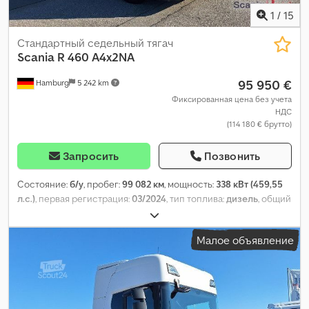
противотуманные фары, ретардер, сажевый фильтр,
1
/
15
спойлер, холодильник, центральный замок,
электрорегулировка стекол
,
Стандартный седельный тягач
Scania
R 460 A4x2NA
95 950 €
Hamburg
5 242 km
Фиксированная цена без учета
НДС
(114 180 € брутто)
Запросить
Позвонить
Состояние:
б/у
, пробег:
99 082 км
, мощность:
338 кВт (459,55
л.с.)
, первая регистрация:
03/2024
, тип топлива:
дизель
, общий
вес:
18 000 кг
, конфигурация осей:
4x2
, колесная база:
3 750
мм
, цвет:
белый
, кабина водителя:
другое
, тип передачи:
Малое объявление
автоматический
, класс выбросов:
Евро 6
, подвеска:
сталь-
воздух
, количество мест:
2
, Оборудование:
ABS, блокировка
дифференциала, кондиционер, круиз-контроль, отопитель
стояночный
,