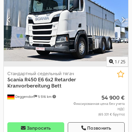
1
/
25
Стандартный седельный тягач
Scania
R450 E6 6x2 Retarder
Kranvorbereitung Bett
54 900 €
Deggendorf
5 516 km
Фиксированная цена без учета
НДС
(65 331 € брутто)
Запросить
Позвонить