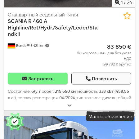
1
/
24
Стандартный седельный тягач
SCANIA
R 460 A
Highline/Ret/Hydr./Safety/Leder/Sta
ndkli
83 850 €
Bünde
5 421 km
Фиксированная цена без учета
НДС
(99 782 € брутто)
Запросить
Позвонить
Состояние:
б/у
, пробег:
215 650 км
, мощность:
338 кВт (459,55
л.с.)
, первая регистрация:
04/2024
, тип топлива:
дизель
, общий
вес:
18 000 кг
, конфигурация осей:
2 оси
, следующая проверка
(TÜV):
04/2027
, тормоза:
ретардер
, цвет:
белый
, тип передачи:
Малое объявление
автоматический
, Год выпуска:
2024
, Оборудование:
ABS,
кондиционер, отопитель стояночный, сажевый фильтр,
электронная программа стабилизации (ESP)
,