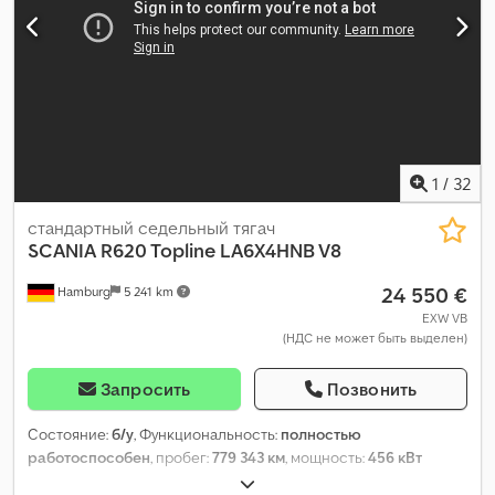
1
/
32
стандартный седельный тягач
SCANIA
R620 Topline LA6X4HNB V8
24 550 €
Hamburg
5 241 km
EXW VB
(НДС не может быть выделен)
Запросить
Позвонить
Состояние:
б/у
, Функциональность:
полностью
работоспособен
, пробег:
779 343 км
, мощность:
456 кВт
(619,99 л.с.)
, первая регистрация:
11/2013
, тип топлива:
дизель
,