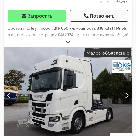
(99 782 € брутто)
Запросить
Позвонить
Состояние:
б/у
, пробег:
215 650 км
, мощность:
338 кВт (459,55
л.с.)
, первая регистрация:
04/2024
, тип топлива:
дизель
, общий
вес:
18 000 кг
, конфигурация осей:
2 оси
, следующая проверка
(TÜV):
04/2027
, тормоза:
ретардер
, цвет:
белый
, тип передачи:
Малое объявление
автоматический
, Год выпуска:
2024
, Оборудование:
ABS,
кондиционер, отопитель стояночный, сажевый фильтр,
электронная программа стабилизации (ESP)
,