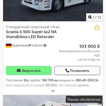
1
/
13
Стандартный седельный тягач
Scania
S 500 Super 4x2 NA
Standklima LED Retarder
103 900 €
Quakenbrück
5 405 km
Фиксированная цена без учета
НДС
(123 641 € брутто)
Запросить
Позвонить
Состояние:
б/у
, пробег:
166 709 км
, мощность:
368 кВт (500,34
л.с.)
, первая регистрация:
08/2024
, тип топлива:
дизель
,
собственный вес:
8 589 кг
, максимальная грузоподъёмность:
10 411 кг
, общий вес:
19 000 кг
, размер шины:
385/65R 22.5
,
Малое объявление
колесная база:
3 750 мм
, следующая проверка (TÜV):
08/2026
,
тормоза:
ретардер
, цвет:
белый
, кабина водителя:
спальный