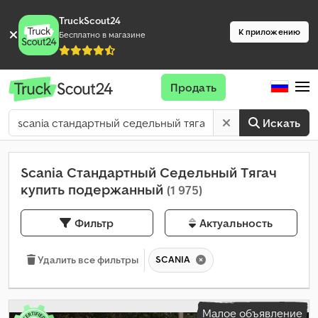
TruckScout24
К приложению
Бесплатно в магазине
Продать
Искать
Scania Стандартный Седельный Тягач
купить подержанный
(1 975)
Фильтр
Актуальность
SCANIA
Удалить все фильтры
Малое объявление