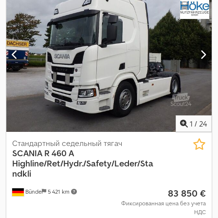
отсек (кабина)
, тип передачи:
автоматический
, класс
выбросов:
Евро 6
, подвеска:
сталь-воздух
, количество
кроватей:
2
, общая длина:
25 500 мм
, общая ширина:
38 860 мм
,
общая высота:
59 600 мм
, Год выпуска:
2024
, длина грузового
отсека:
5 960 мм
, ширина пространства для загрузки:
2 550
мм
, высота грузового отсека:
3 886 мм
, размер передней
шины:
315/70R 22.5
, Оборудование:
ABS, блокировка
дифференциала, кондиционер, круиз-контроль,
навигационная система, отопитель стояночный
,
1
/
24
Стандартный седельный тягач
SCANIA
R 460 A
Highline/Ret/Hydr./Safety/Leder/Sta
ndkli
83 850 €
Bünde
5 421 km
Фиксированная цена без учета
НДС