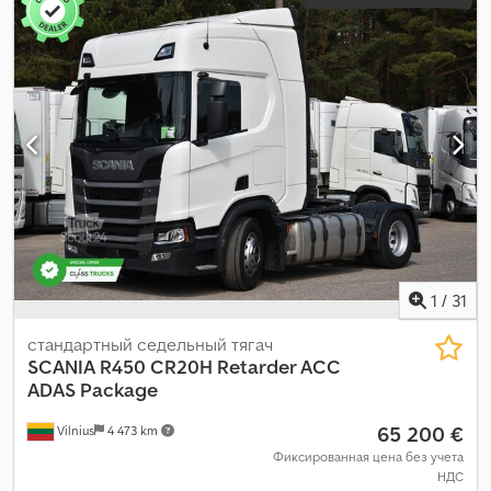
1
/
31
стандартный седельный тягач
SCANIA
R450 CR20H Retarder ACC
ADAS Package
65 200 €
Vilnius
4 473 km
Фиксированная цена без учета
НДС