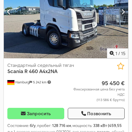
1
/
15
Стандартный седельный тягач
Scania
R 460 A4x2NA
95 450 €
Hamburg
5 242 km
Фиксированная цена без учета
НДС
(113 586 € брутто)
Запросить
Позвонить
Состояние:
б/у
, пробег:
128 716 км
, мощность:
338 кВт (459,55
л.с.)
, первая регистрация:
03/2024
, тип топлива:
дизель
, общий