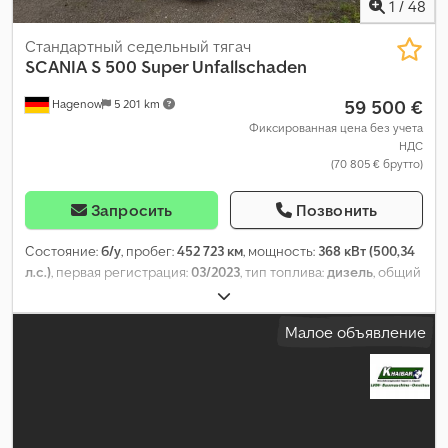
1
/
48
Стандартный седельный тягач
SCANIA
S 500 Super Unfallschaden
59 500 €
Hagenow
5 201 km
Фиксированная цена без учета
НДС
(70 805 € брутто)
Запросить
Позвонить
Состояние:
б/у
, пробег:
452 723 км
, мощность:
368 кВт (500,34
л.с.)
, первая регистрация:
03/2023
, тип топлива:
дизель
, общий
вес:
19 000 кг
, конфигурация осей:
2 оси
, следующая проверка
(TÜV):
03/2027
, тормоза:
ретардер
, цвет:
белый
, тип передачи:
Малое объявление
автоматический
, Оборудование:
ABS, кондиционер,
навигационная система, отопитель стояночный, попал в
аварию, сажевый фильтр, электронная программа
стабилизации (ESP)
,