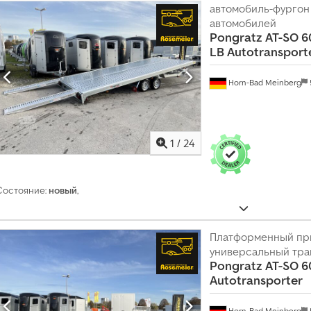
автомобиль-фургон
автомобилей
Pongratz
AT-SO 6
LB Autotransport
Horn-Bad Meinberg
1
/
24
Состояние:
новый
,
Платформенный пр
универсальный тр
Pongratz
AT-SO 6
Autotransporter
Horn-Bad Meinberg