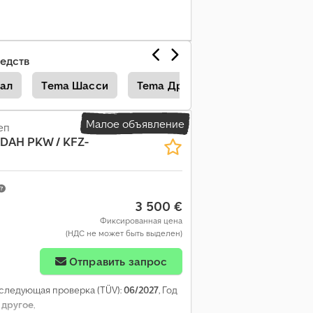
едств
ал
Tema Шасси
Tema Другие
Tema Автовоз
Малое объявление
еп
SDAH PKW / KFZ-
3 500 €
Фиксированная цена
(НДС не может быть выделен)
Отправить запрос
 следующая проверка (TÜV):
06/2027
, Год
:
другое
,