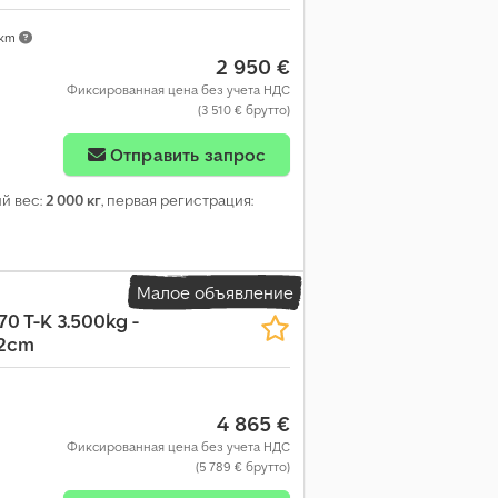
 km
2 950 €
Фиксированная цена без учета НДС
(3 510 € брутто)
Отправить запрос
ий вес:
2 000 кг
, первая регистрация:
Малое объявление
п
70 T-K 3.500kg -
02cm
4 865 €
Фиксированная цена без учета НДС
(5 789 € брутто)