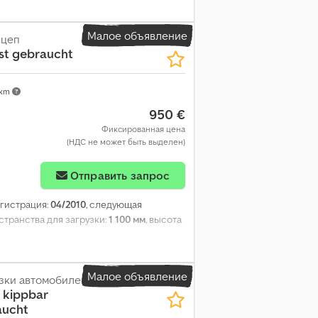
Малое объявление
ицеп
t gebraucht
 km
950 €
Фиксированная цена
(НДС не может быть выделен)
Отправить запрос
егистрация:
04/2010
, следующая
странства для загрузки:
1 100 мм
, высота
Малое объявление
зки автомобилей
 kippbar
aucht