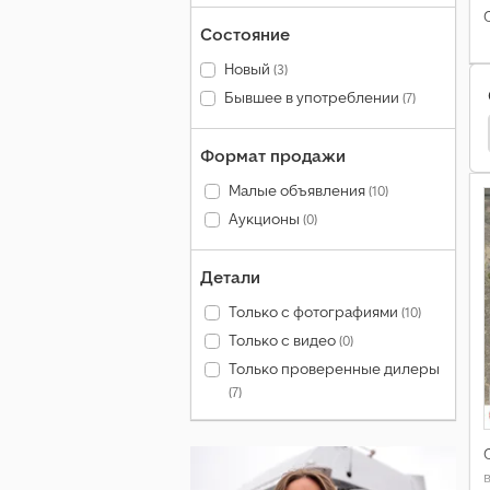
Состояние
Новый
(3)
Бывшее в употреблении
(7)
pицeпы
Möslein Ek Пpицeпы
Möslein Пpицeпы
Формат продажи
Малые объявления
(10)
Аукционы
(0)
Детали
Только с фотографиями
(10)
Только с видео
(0)
Только проверенные дилеры
(7)