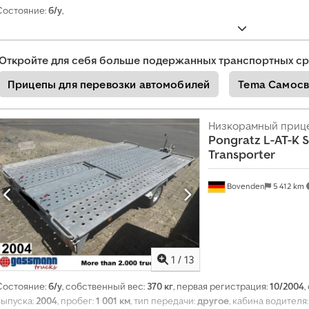
Состояние:
б/у
,
Откройте для себя больше подержанных транспортных ср
Прицепы для перевозки автомобилей
Tema Самосв
Низкорамный приц
Pongratz
L-AT-K 
Transporter
Bovenden
5 412 km
1
/
13
Состояние:
б/у
, собственный вес:
370 кг
, первая регистрация:
10/2004
,
выпуска:
2004
, пробег:
1 001 км
, тип передачи:
другое
, кабина водителя