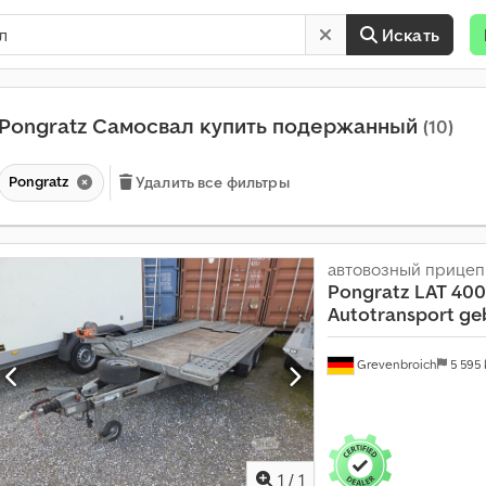
Искать
Pongratz Самосвал купить подержанный
(10)
Pongratz
Удалить все фильтры
автовозный прицеп
Pongratz
LAT 400
Autotransport ge
Grevenbroich
5 595
Запросить больше
фотогр
1
/
1