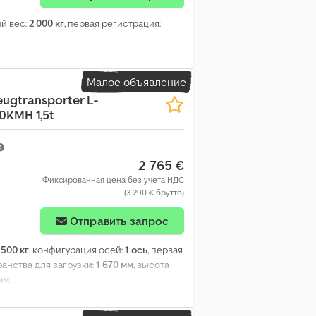
ий вес:
2 000 кг
, первая регистрация:
Малое объявление
п
ugtransporter L-
0KMH 1,5t
2 765 €
Фиксированная цена без учета НДС
(3 290 € брутто)
Отправить запрос
 500 кг
, конфигурация осей:
1 ось
, первая
ранства для загрузки:
1 670 мм
, высота
мм
,