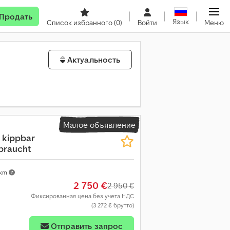
Продать
Язык
Список избранного
(0)
Войти
Меню
Актуальность
Малое объявление
 kippbar
braucht
 km
2 750 €
2 950 €
Фиксированная цена без учета НДС
(3 272 € брутто)
афий
Отправить запрос