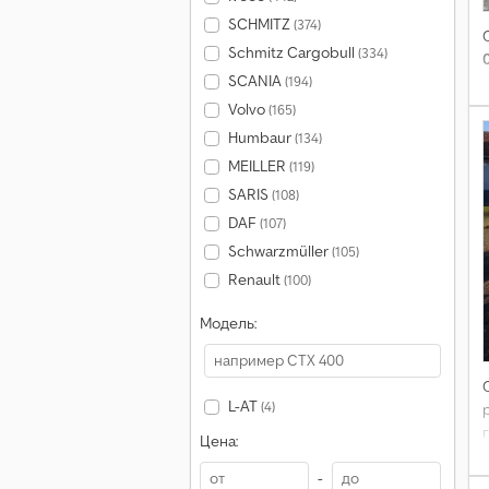
SCHMITZ
(374)
Schmitz Cargobull
(334)
SCANIA
(194)
Volvo
(165)
Humbaur
(134)
MEILLER
(119)
SARIS
(108)
DAF
(107)
Schwarzmüller
(105)
Renault
(100)
Модель:
L-AT
(4)
Цена:
-