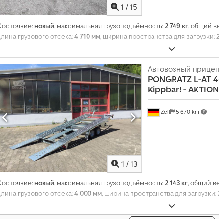
1
/
15
Состояние:
новый
, максимальная грузоподъёмность:
2 749 кг
, общий в
длина грузового отсека:
4 710 мм
, ширина пространства для загрузки:
Автовозный прице
PONGRATZ
L-AT 4
Kippbar! - AKTIO
Zell
5 670 km
1
/
13
Состояние:
новый
, максимальная грузоподъёмность:
2 143 кг
, общий в
длина грузового отсека:
4 000 мм
, ширина пространства для загрузки: