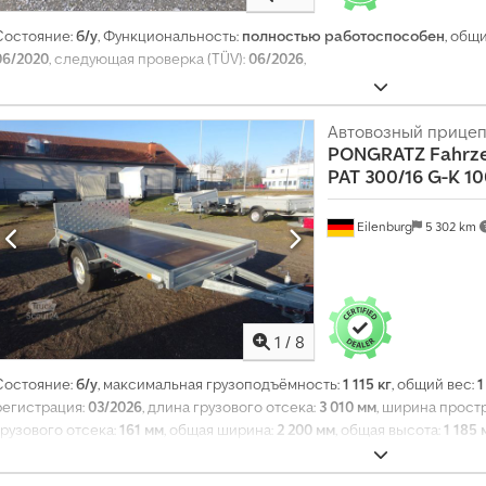
Состояние:
б/у
, Функциональность:
полностью работоспособен
, общ
06/2020
, следующая проверка (TÜV):
06/2026
,
Автовозный прице
PONGRATZ
Fahrze
PAT 300/16 G-K 10
Eilenburg
5 302 km
1
/
8
Состояние:
б/у
, максимальная грузоподъёмность:
1 115 кг
, общий вес:
1
регистрация:
03/2026
, длина грузового отсека:
3 010 мм
, ширина прост
грузового отсека:
161 мм
, общая ширина:
2 200 мм
, общая высота:
1 185 