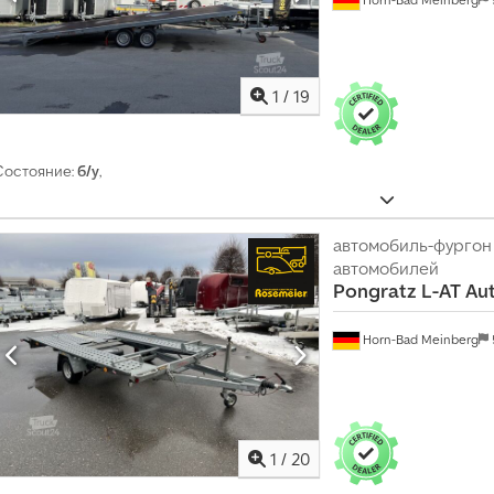
1
/
19
Состояние:
б/у
,
автомобиль-фургон
автомобилей
Pongratz
L-AT Au
Horn-Bad Meinberg
1
/
20