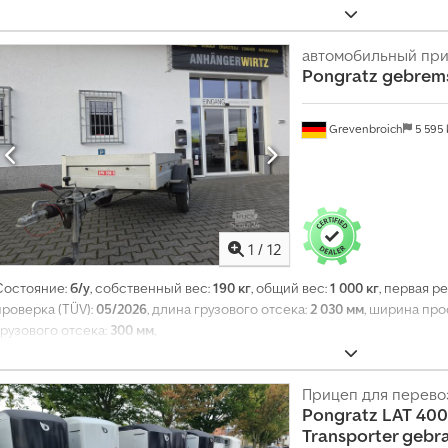
автомобильный пр
Pongratz
gebrems
Grevenbroich
5 595
1
/
12
Состояние:
б/у
, собственный вес:
190 кг
, общий вес:
1 000 кг
, первая р
проверка (TÜV):
05/2026
, длина грузового отсека:
2 030 мм
, ширина про
грузового отсека:
300 мм
,
Прицеп для перево
Pongratz
LAT 400
Transporter gebr