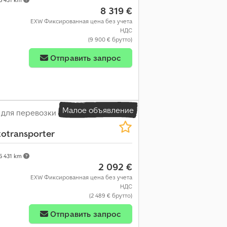
8 319 €
EXW Фиксированная цена без учета
НДС
(9 900 € брутто)
Отправить запрос
Малое объявление
 для перевозки
totransporter
5 431 km
2 092 €
EXW Фиксированная цена без учета
НДС
(2 489 € брутто)
Отправить запрос