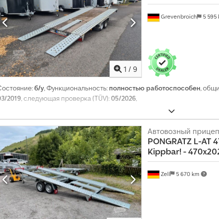
Grevenbroich
5 595
1
/
9
Состояние:
б/у
, Функциональность:
полностью работоспособен
, общ
03/2019
, следующая проверка (TÜV):
05/2026
,
Автовозный прице
PONGRATZ
L-AT 4
Kippbar! - 470x2
Zell
5 670 km