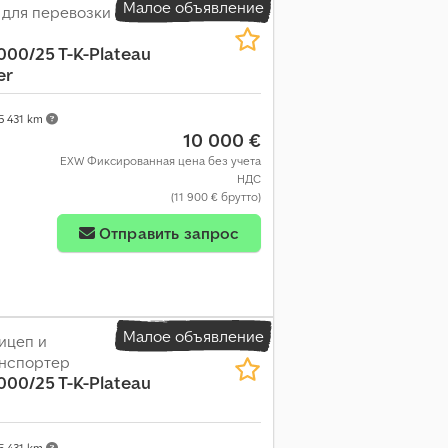
Малое объявление
 для перевозки
000/25 T-K-Plateau
er
5 431 km
10 000 €
EXW Фиксированная цена без учета
НДС
(11 900 € брутто)
Отправить запрос
Малое объявление
ицеп и
анспортер
000/25 T-K-Plateau
5 431 km