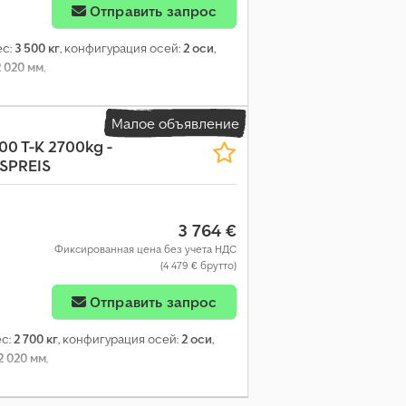
Отправить запрос
ес:
3 500 кг
, конфигурация осей:
2 оси
,
2 020 мм
,
Малое объявление
п
00 T-K 2700kg -
NSPREIS
3 764 €
Фиксированная цена без учета НДС
(4 479 € брутто)
Отправить запрос
ес:
2 700 кг
, конфигурация осей:
2 оси
,
2 020 мм
,