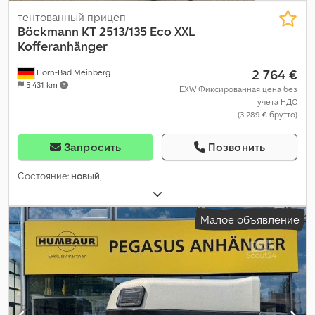
тентованный прицеп
Böckmann
KT 2513/135 Eco XXL
Kofferanhänger
2 764 €
Horn-Bad Meinberg
5 431 km
EXW Фиксированная цена без
учета НДС
(3 289 € брутто)
Запросить
Позвонить
Состояние:
новый
,
Малое объявление