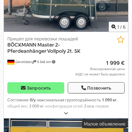
1
/
6
Прицеп для перевозки лошадей
BÖCKMANN
Master 2-
Pferdeanhänger Vollpoly 2t. SK
1 999 €
Gevelsberg
5 546 km
Фиксированная цена
(НДС не может быть выделен)
Запросить
Позвонить
Состояние:
б/у
, максимальная грузоподъёмность:
1 090 кг
,
общий вес:
2 000 кг
, конфигурация осей:
2 оси
, первая
регистрация:
11/1997
, следующая проверка (TÜV):
07/2028
,
длина грузового отсека:
3 260 мм
, ширина пространства для
Малое объявление
загрузки:
1 690 мм
, высота грузового отсека:
2 300 мм
, общая
ширина:
2 230 мм
, общая высота:
2 700 мм
,