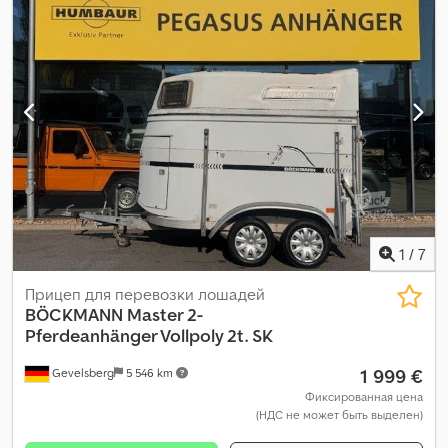
1
/
7
Прицеп для перевозки лошадей
BÖCKMANN
Master 2-
Pferdeanhänger Vollpoly 2t. SK
1 999 €
Gevelsberg
5 546 km
Фиксированная цена
(НДС не может быть выделен)