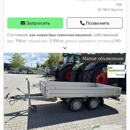
НДС
(8 198 € брутто)
Запросить
Позвонить
Состояние:
как новая (выставочная машина)
, собственный
вес:
700 кг
, общий вес:
2 700 кг
, длина грузового отсека:
4 010
мм
, ширина пространства для загрузки:
1 850 мм
, высота
грузового отсека:
2 000 мм
,
Малое объявление