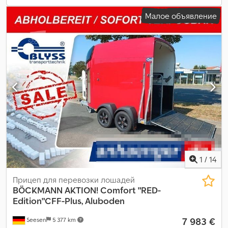
Малое объявление
1
/
14
Прицеп для перевозки лошадей
BÖCKMANN
AKTION! Comfort "RED-
Edition"CFF-Plus, Aluboden
7 983 €
Seesen
5 377 km