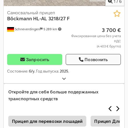
1
/
6
Самосвальный прицеп
Böckmann
HL-AL 3218/27 F
3 700 €
Schneverdingen
5 289 km
Фиксированная цена без учета
НДС
(4 403 € брутто)
Запросить
Позвонить
Состояние:
б/у
, Год выпуска:
2025
,
Откройте для себя больше подержанных
транспортных средств
й
Прицеп для перевозки лошадей
Прицеп Для Л