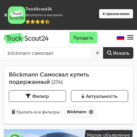
TruckScout24
К приложению
Бесплатно в магазине
Продать
Искать
Böckmann Самосвал купить
подержанный
(274)
Фильтр
Актуальность
Böckmann
Удалить все фильтры
Малое объявление