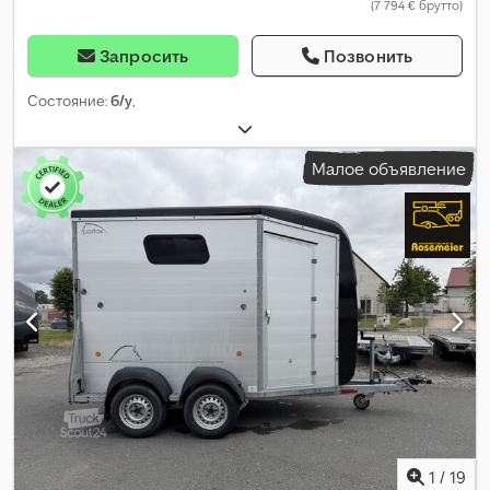
(7 794 € брутто)
Запросить
Позвонить
Состояние:
б/у
,
Малое объявление
1
/
19