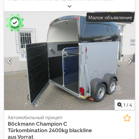
регистрация:
09/2008
, следующая проверка (TÜV):
03/2027
,
длина грузового отсека:
3 222 мм
, ширина пространства для
Малое объявление
загрузки:
1 302 мм
, высота грузового отсека:
2 310 мм
, общая
ширина:
1 825 мм
, общая высота:
2 886 мм
,
1
/
4
Автомобильный прицеп
Böckmann
Champion C
Türkombination 2400kg blackline
aus Vorrat