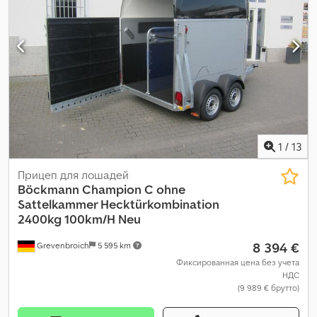
1
/
13
Прицеп для лошадей
Böckmann
Champion C ohne
Sattelkammer Hecktürkombination
2400kg 100km/H Neu
8 394 €
Grevenbroich
5 595 km
Фиксированная цена без учета
НДС
(9 989 € брутто)