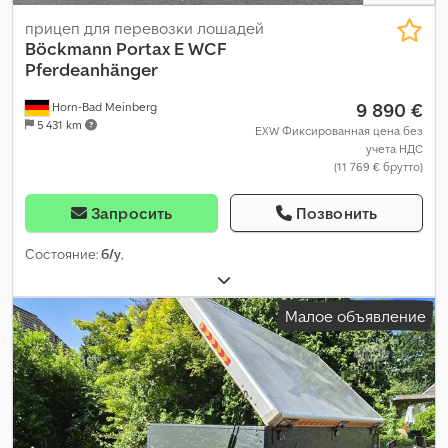
прицеп для перевозки лошадей
Böckmann
Portax E WCF
Pferdeanhänger
9 890 €
Horn-Bad Meinberg
5 431 km
EXW Фиксированная цена без
учета НДС
(11 769 € брутто)
Запросить
Позвонить
Состояние:
б/у
,
Малое объявление