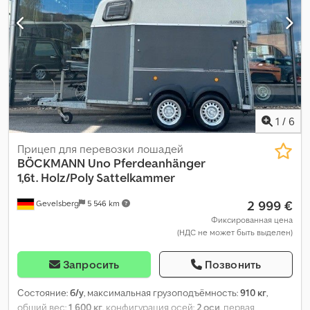
1
/
6
Прицеп для перевозки лошадей
BÖCKMANN
Uno Pferdeanhänger
1,6t. Holz/Poly Sattelkammer
2 999 €
Gevelsberg
5 546 km
Фиксированная цена
(НДС не может быть выделен)
Запросить
Позвонить
Состояние:
б/у
, максимальная грузоподъёмность:
910 кг
,
общий вес:
1 600 кг
, конфигурация осей:
2 оси
, первая