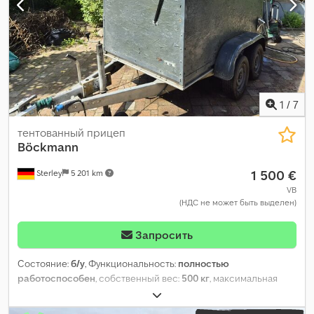
1
/
7
тентованный прицеп
Böckmann
1 500 €
Sterley
5 201 km
VB
(НДС не может быть выделен)
Запросить
Состояние:
б/у
, Функциональность:
полностью
работоспособен
, собственный вес:
500 кг
, максимальная
грузоподъёмность:
2 000 кг
, конфигурация осей:
2 оси
,
следующая проверка (TÜV):
09/2026
, общая длина:
2 660 мм
,