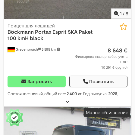
1
/
8
Прицеп для лошадей
Böckmann
Portax Esprit SKA Paket
100 kmH black
8 648 €
Grevenbroich
5 595 km
Фиксированная цена без учета
НДС
(10 291 € брутто)
Запросить
Позвонить
Состояние:
новый
, общий вес:
2 400 кг
, Год выпуска:
2026
,
Малое объявление