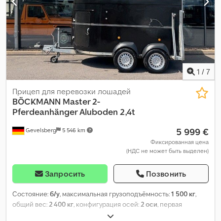
1
/
7
Прицеп для перевозки лошадей
BÖCKMANN
Master 2-
Pferdeanhänger Aluboden 2,4t
5 999 €
Gevelsberg
5 546 km
Фиксированная цена
(НДС не может быть выделен)
Запросить
Позвонить
Состояние:
б/у
, максимальная грузоподъёмность:
1 500 кг
,
общий вес:
2 400 кг
, конфигурация осей:
2 оси
, первая
регистрация:
05/2008
, следующая проверка (TÜV):
07/2027
,