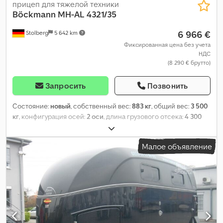
прицеп для тяжелой техники
Böckmann
MH-AL 4321/35
6 966 €
Stolberg
5 642 km
Фиксированная цена без учета
НДС
(8 290 € брутто)
Запросить
Позвонить
Состояние:
новый
, собственный вес:
883 кг
, общий вес:
3 500
кг
, конфигурация осей:
2 оси
, длина грузового отсека:
4 300
мм
, ширина пространства для загрузки:
2 100 мм
, высота
грузового отсека:
200 мм
, общая длина:
6 259 мм
, общая
Малое объявление
ширина:
2 239 мм
, общая высота:
1 607 мм
,