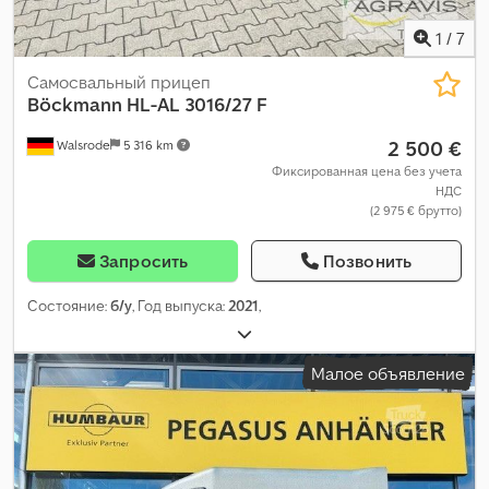
1
/
7
Самосвальный прицеп
Böckmann
HL-AL 3016/27 F
2 500 €
Walsrode
5 316 km
Фиксированная цена без учета
НДС
(2 975 € брутто)
Запросить
Позвонить
Состояние:
б/у
, Год выпуска:
2021
,
Малое объявление