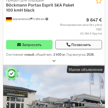
Прицеп для лошадей
Böckmann
Portax Esprit SKA Paket
100 kmH black
8 647 €
Grevenbroich
5 595 km
Фиксированная цена без учета
НДС
(10 290 € брутто)
Запросить
Позвонить
Состояние:
новый
, общий вес:
2 400 кг
, Год выпуска:
2026
,
Малое объявление