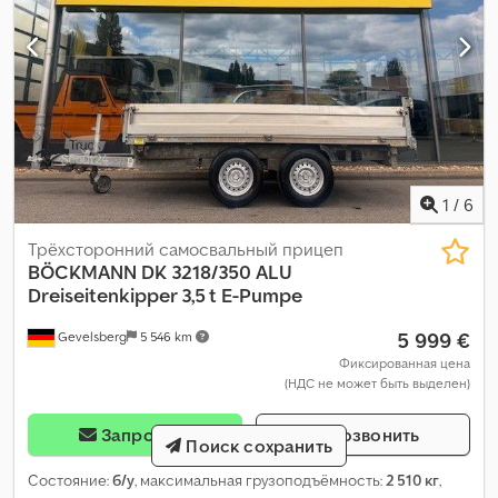
1
/
6
Трёхсторонний самосвальный прицеп
BÖCKMANN
DK 3218/350 ALU
Dreiseitenkipper 3,5 t E-Pumpe
5 999 €
Gevelsberg
5 546 km
Фиксированная цена
(НДС не может быть выделен)
Запросить
Позвонить
Поиск сохранить
Состояние:
б/у
, максимальная грузоподъёмность:
2 510 кг
,