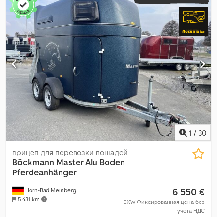
1
/
30
прицеп для перевозки лошадей
Böckmann
Master Alu Boden
Pferdeanhänger
6 550 €
Horn-Bad Meinberg
5 431 km
EXW Фиксированная цена без
учета НДС