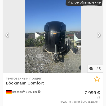
Малое объявление
кг
, конфигурация осей:
2 оси
, допустимая нагрузка на ось (ось
1):
1 350 кг
, допустимая нагрузка на ось (ось 2):
1 350 кг
, первая
регистрация:
02/2023
, следующая проверка (TÜV):
05/2027
,
длина грузового отсека:
3 560 мм
, подвеска:
сталь
, размер
шины:
195/70 R 14
, состояние шин:
50 процент
, максимальная
скорость:
100 км/ч
, цвет:
чёрный
, тормоз прицепа:
прицеп с
тормозами
,
1
/
5
тентованный прицеп
Böckmann
Comfort
7 999 €
Brechen
5 597 km
VB
(НДС не может быть выделен)