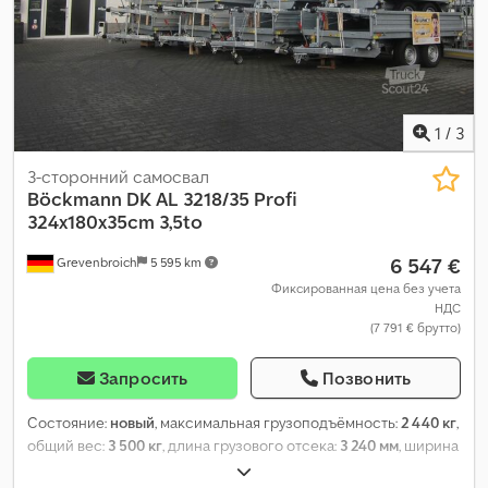
1
/
3
3-сторонний самосвал
Böckmann
DK AL 3218/35 Profi
324x180x35cm 3,5to
6 547 €
Grevenbroich
5 595 km
Фиксированная цена без учета
НДС
(7 791 € брутто)
Запросить
Позвонить
Состояние:
новый
, максимальная грузоподъёмность:
2 440 кг
,
общий вес:
3 500 кг
, длина грузового отсека:
3 240 мм
, ширина
пространства для загрузки:
1 800 мм
,