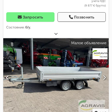
учета НДС
(9 877 € брутто)
Запросить
Позвонить
Состояние:
б/у
,
Малое объявление