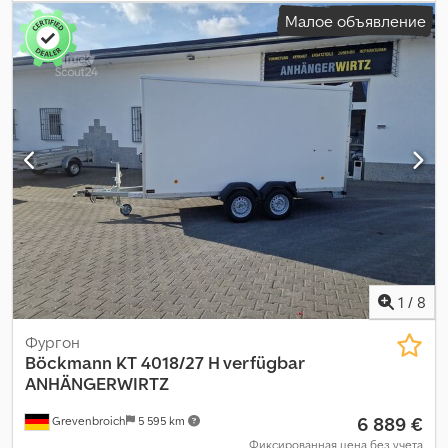
Малое объявление
1
/
8
Фургон
Böckmann
KT 4018/27 H verfügbar
ANHÄNGERWIRTZ
6 889 €
Grevenbroich
5 595 km
Фиксированная цена без учета