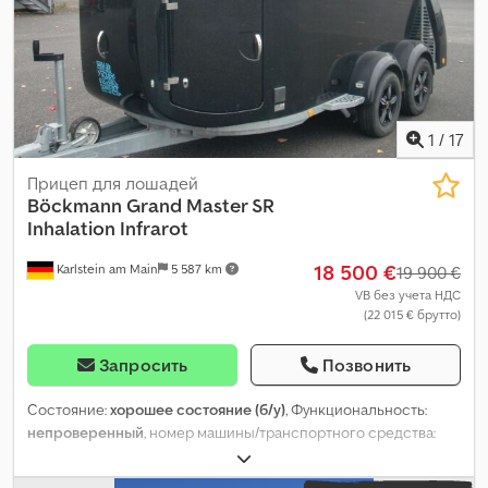
1
/
17
Прицеп для лошадей
Böckmann
Grand Master SR
Inhalation Infrarot
18 500 €
Karlstein am Main
5 587 km
19 900 €
VB без учета НДС
(22 015 € брутто)
Запросить
Позвонить
Состояние:
хорошее состояние (б/у)
, Функциональность:
непроверенный
, номер машины/транспортного средства:
WB0C22AA400210418
, собственный вес:
1 238 кг
,
максимальная грузоподъёмность:
1 462 кг
, общий вес:
2 700