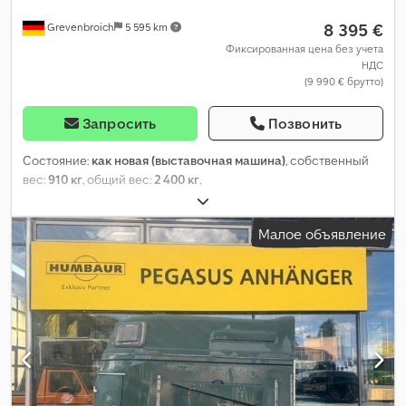
8 395 €
Grevenbroich
5 595 km
Фиксированная цена без учета
НДС
(9 990 € брутто)
Запросить
Позвонить
Состояние:
как новая (выставочная машина)
, собственный
вес:
910 кг
, общий вес:
2 400 кг
,
Малое объявление