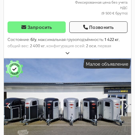
Фиксированная цена без учета
НДС
(9 500 € брутто)
Запросить
Позвонить
Состояние:
б/у
, максимальная грузоподъёмность:
1 422 кг
,
общий вес:
2 400 кг
, конфигурация осей:
2 оси
, первая
регистрация:
04/2024
, следующая проверка (TÜV):
04/2025
,
длина грузового отсека:
3 353 мм
, ширина пространства для
Малое объявление
загрузки:
1 650 мм
, высота грузового отсека:
2 315 мм
,