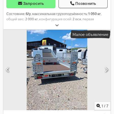
Запросить
Позвонить
Состояние:
б/у
, максимальная грузоподъёмность:
1 050 кг
,
общий вес:
2 000 кг
, конфигурация осей:
2 оси
, первая
регистрация:
07/1993
, следующая проверка (TÜV):
05/2028
,
длина грузового отсека:
3 260 мм
, ширина пространства для
Малое объявление
загрузки:
1 690 мм
, высота грузового отсека:
2 300 мм
, общая
ширина:
2 230 мм
, общая высота:
2 730 мм
,
1
/
7