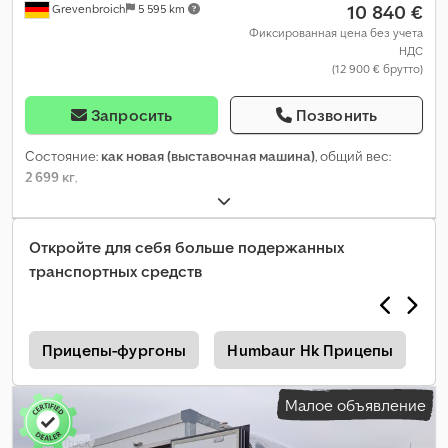
10 840 €
Grevenbroich
5 595 km
Фиксированная цена без учета
НДС
(12 900 € брутто)
Запросить
Позвонить
Состояние:
как новая (выставочная машина)
, общий вес:
2 699 кг
,
Откройте для себя больше подержанных
транспортных средств
з
Прицепы-фургоны
Humbaur Hk Пpицeпы
V
Малое объявление