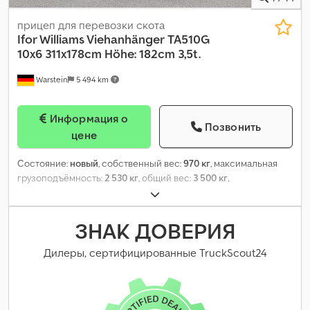
прицеп для перевозки скота
Ifor Williams Viehanhänger
TA510G
10x6 311x178cm Höhe: 182cm 3,5t.
Warstein
5 494 km
Информация о
Позвонить
цене
Состояние:
новый
, собственный вес:
970 кг
, максимальная
грузоподъёмность:
2 530 кг
, общий вес:
3 500 кг
,
конфигурация осей:
2 оси
, длина грузового отсека:
3 110 мм
,
ширина пространства для загрузки:
1 780 мм
, высота
грузового отсека:
1 820 мм
, подвеска:
параболическая
ЗНАК ДОВЕРИЯ
рессорная пластина
, размер шины:
175/75R16C
, тормоз
прицепа:
прицеп с тормозами
, Год выпуска:
2026
,
Дилеры, сертифицированные TruckScout24