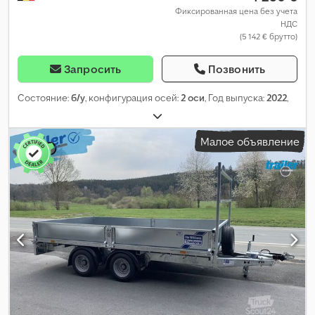
Фиксированная цена без учета
НДС
(5 142 € брутто)
Запросить
Позвонить
Состояние:
б/у
, конфигурация осей:
2 оси
, Год выпуска:
2022
,
Малое объявление