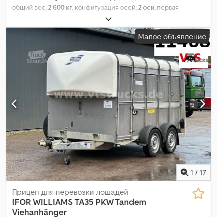
общий вес:
2 600 кг
, конфигурация осей:
2 оси
, первая
регистрация:
04/2016
, следующая проверка (TÜV):
01/2027
,
длина грузового отсека:
3 260 мм
, ширина пространства для
Малое объявление
загрузки:
1 650 мм
, высота грузового отсека:
2 300 мм
, общая
ширина:
2 100 мм
, общая высота:
2 750 мм
, Год выпуска:
2016
,
Оборудование:
гидроборт
,
1
/
17
Прицеп для перевозки лошадей
IFOR WILLIAMS
TA35 PKW Tandem
Viehanhänger