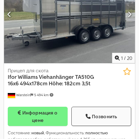
1
/
20
Прицеп для скота
Ifor Williams Viehanhänger
TA510G
16x6 494x178cm Höhe: 182cm 3,5t
Warstein
5 494 km
Информация о
Позвонить
цене
Состояние:
новый
, Функциональность:
полностью