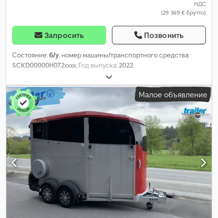
НДС
(29 369 € брутто)
Запросить
Позвонить
Состояние:
б/у
, номер машины/транспортного средства:
SCKD00000H072xxxx
, Год выпуска:
2022
,
Малое объявление