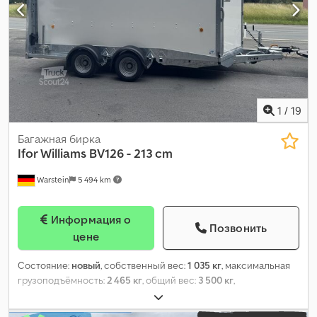
1
/
19
Багажная бирка
Ifor Williams
BV126 - 213 cm
Warstein
5 494 km
Информация о
Позвонить
цене
Состояние:
новый
, собственный вес:
1 035 кг
, максимальная
грузоподъёмность:
2 465 кг
, общий вес:
3 500 кг
,
конфигурация осей:
2 оси
, длина грузового отсека:
4 050 мм
,
ширина пространства для загрузки:
1 730 мм
, высота