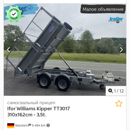
осей:
2 оси
, длина грузового отсека:
3 520 мм
, ширина
Малое объявление
пространства для загрузки:
1 790 мм
, высота грузового
отсека:
2 260 мм
, подвеска:
параболическая рессорная
пластина
, размер шины:
165R13C
, тормоз прицепа:
прицеп с
тормозами
, Год выпуска:
2026
,
1
/
12
самосвальный прицеп
Ifor Williams Kipper
TT3017
310x162cm - 3,5t.
Warstein
5 494 km