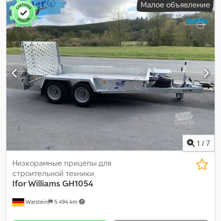
Малое объявление
конфигурация осей:
2 оси
, длина грузового отсека:
3 050 мм
,
ширина пространства для загрузки:
1 610 мм
, подвеска:
сталь
,
1
/
7
Низкорамные прицепы для
строительной техники
Ifor Williams
GH1054
Warstein
5 494 km