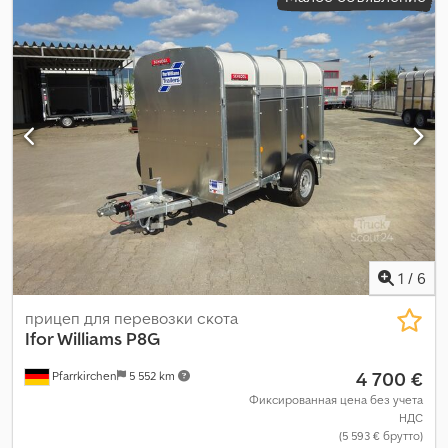
рессорная пластина
, размер шины:
175/75 R16 C
, цвет:
серебристый
,
1
/
6
прицеп для перевозки скота
Ifor Williams
P8G
4 700 €
Pfarrkirchen
5 552 km
Фиксированная цена без учета
НДС
(5 593 € брутто)