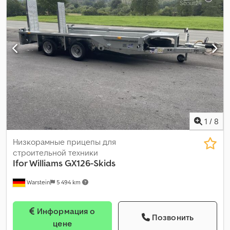
прицепа:
прицеп с тормозами
, Год выпуска:
2024
,
1
/
8
Низкорамные прицепы для
строительной техники
Ifor Williams
GX126-Skids
Warstein
5 494 km
Информация о
Позвонить
цене