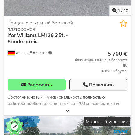
1
/
10
Прицеп с открытой бортовой
платформой
Ifor Williams
LM126 3,5t. -
Sonderpreis
5 790 €
Warstein
5 494 km
Фиксированная цена без учета
НДС
(6 890 € брутто)
Запросить
Позвонить
Состояние:
новый
, Функциональность:
полностью
работоспособен
, собственный вес:
700 кг
, максимальная
грузоподъёмность:
2 800 кг
, общий вес:
3 500 кг
,
конфигурация осей:
2 оси
, длина грузового отсека:
3 660 мм
,
Малое объявление
ширина пространства для загрузки:
1 980 мм
, высота
грузового отсека:
360 мм
, подвеска:
параболическая
рессорная пластина
, размер шины:
195/60R12C
, тормоз