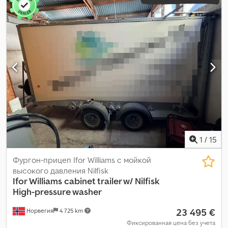
1
/
15
Фургон-прицеп Ifor Williams с мойкой
высокого давления Nilfisk
Ifor Williams
cabinet trailer w/ Nilfisk
High-pressure washer
23 495 €
Норвегия
4 725 km
Фиксированная цена без учета