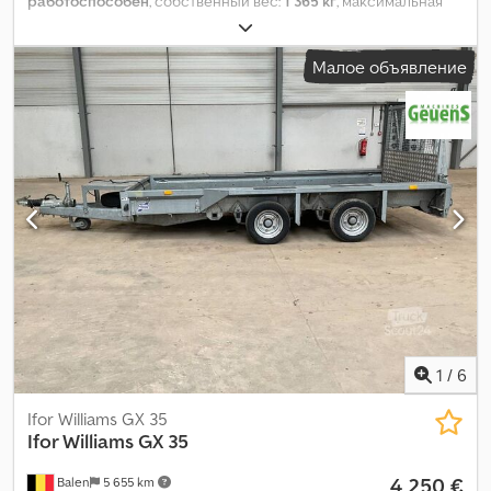
работоспособен
, собственный вес:
1 365 кг
, максимальная
грузоподъёмность:
2 135 кг
, общий вес:
3 500 кг
, конфигурация
осей:
3 оси
, длина грузового отсека:
4 930 мм
, ширина
Малое объявление
пространства для загрузки:
1 780 мм
, высота грузового
отсека:
1 820 мм
, подвеска:
параболическая рессорная
пластина
, размер шины:
175/75R16C
, тормоз прицепа:
прицеп
с тормозами
,
1
/
6
Ifor Williams GX 35
Ifor Williams
GX 35
4 250 €
Balen
5 655 km