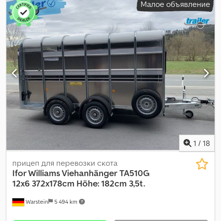
Малое объявление
грузового отсека:
2 130 мм
, объем грузового пространства:
14,38 м³
, подвеска:
параболическая рессорная пластина
,
размер шины:
195/60R12C
, Год выпуска:
2026
,
1
/
18
прицеп для перевозки скота
Ifor Williams Viehanhänger
TA510G
12x6 372x178cm Höhe: 182cm 3,5t.
Warstein
5 494 km