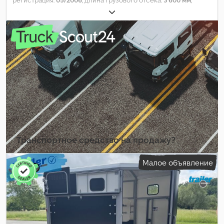
регистрация:
05/2006
, длина грузового отсека:
3 600 мм
,
ширина пространства для загрузки:
1 920 мм
, высота
грузового отсека:
380 мм
, подвеска:
сталь
, размер шины:
185/60r12c
, колесная база:
1 000 мм
, Год выпуска:
2006
,
Транспортное средство на продажу?
Создать объявление
Малое объявление