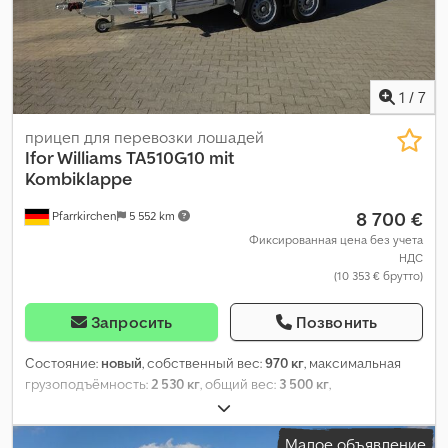
1
/
7
прицеп для перевозки лошадей
Ifor Williams
TA510G10 mit
Kombiklappe
8 700 €
Pfarrkirchen
5 552 km
Фиксированная цена без учета
НДС
(10 353 € брутто)
Запросить
Позвонить
Состояние:
новый
, собственный вес:
970 кг
, максимальная
грузоподъёмность:
2 530 кг
, общий вес:
3 500 кг
,
конфигурация осей:
2 оси
, длина грузового отсека:
3 030 мм
,
ширина пространства для загрузки:
1 780 мм
, высота
Малое объявление
грузового отсека:
1 830 мм
, подвеска:
параболическая