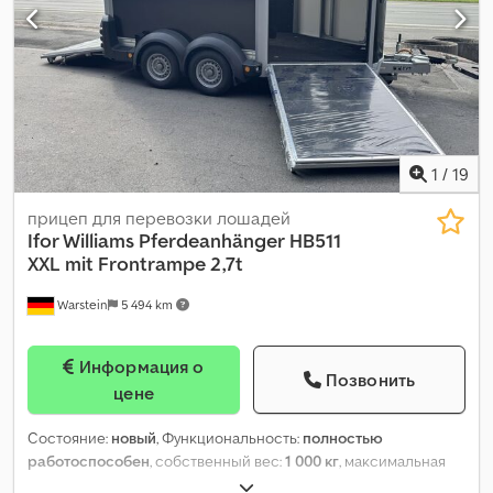
1
/
19
прицеп для перевозки лошадей
Ifor Williams Pferdeanhänger
HB511
XXL mit Frontrampe 2,7t
Warstein
5 494 km
Информация о
Позвонить
цене
Состояние:
новый
, Функциональность:
полностью
работоспособен
, собственный вес:
1 000 кг
, максимальная
грузоподъёмность:
1 700 кг
, общий вес:
2 700 кг
, конфигурация