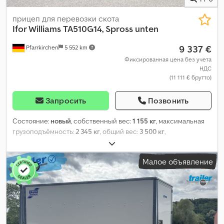
прицеп для перевозки скота
Ifor Williams
TA510G14, Spross unten
9 337 €
Pfarrkirchen
5 552 km
Фиксированная цена без учета
НДС
(11 111 € брутто)
Запросить
Позвонить
Состояние:
новый
, собственный вес:
1 155 кг
, максимальная
грузоподъёмность:
2 345 кг
, общий вес:
3 500 кг
,
конфигурация осей:
2 оси
, длина грузового отсека:
4 270 мм
,
ширина пространства для загрузки:
1 780 мм
, высота
Малое объявление
грузового отсека:
1 830 мм
, подвеска:
параболическая
рессорная пластина
, размер шины:
6.50 R16 C
, цвет:
серый
,