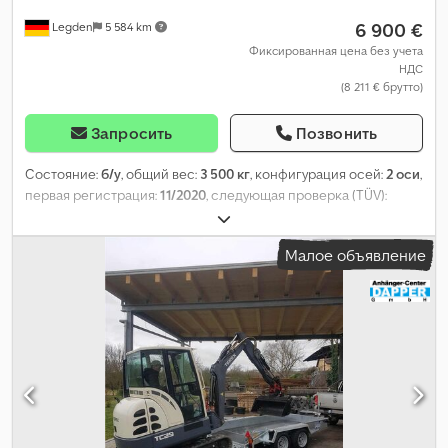
6 900 €
Legden
5 584 km
Фиксированная цена без учета
НДС
(8 211 € брутто)
Запросить
Позвонить
Состояние:
б/у
, общий вес:
3 500 кг
, конфигурация осей:
2 оси
,
первая регистрация:
11/2020
, следующая проверка (TÜV):
03/2027
,
Малое объявление