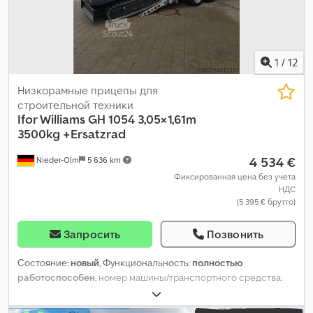
1
/
12
Низкорамные прицепы для
строительной техники
Ifor Williams
GH 1054 3,05×1,61m
3500kg +Ersatzrad
4 534 €
Nieder-Olm
5 636 km
Фиксированная цена без учета
НДС
(5 395 € брутто)
Запросить
Позвонить
Состояние:
новый
, Функциональность:
полностью
работоспособен
, номер машины/транспортного средства:
TG354300MR/G
, собственный вес:
690 кг
, максимальная
грузоподъёмность:
2 810 кг
, общий вес:
3 500 кг
,