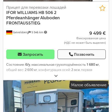
Прицеп для перевозки лошадей
IFOR WILLIAMS
HB 506 2
Pferdeanhänger Aluboden
FRONTAUSSTIEG
9 499 €
Gevelsberg
5 546 km
Фиксированная цена
(НДС не может быть выделен)
Запросить
Позвонить
Состояние:
б/у
, максимальная грузоподъёмность:
1 680 кг
,
общий вес:
2 600 кг
, конфигурация осей:
2 оси
, первая
регистрация:
09/2021
, следующая проверка (TÜV):
02/2028
,
длина грузового отсека:
3 260 мм
, ширина пространства для
Малое объявление
загрузки:
1 650 мм
, высота грузового отсека:
2 300 мм
, общая
ширина:
2 100 мм
, общая высота:
2 750 мм
, Год выпуска:
2021
,
Оборудование:
гидроборт
,