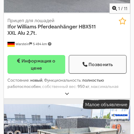
1
/
11
Прицеп для лошадей
Ifor Williams Pferdeanhänger
HBX511
XXL Alu 2,7t.
Warstein
5 494 km
Информация о
Позвонить
цене
Состояние:
новый
, Функциональность:
полностью
работоспособен
, собственный вес:
950 кг
, максимальная
грузоподъёмность:
1 750 кг
, общий вес:
2 700 кг
, конфигурация
осей:
2 оси
, длина грузового отсека:
3 630 мм
, ширина
Малое объявление
пространства для загрузки:
1 790 мм
, высота грузового
отсека:
2 290 мм
, подвеска:
параболическая рессорная
пластина
, размер шины:
165R13C
, цвет:
красный
, тормоз
прицепа:
прицеп с тормозами
,