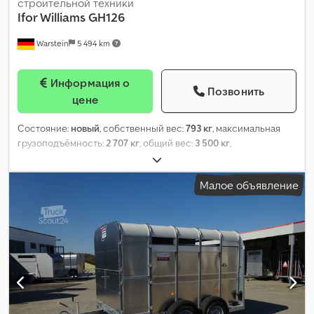
строительной техники
Ifor Williams
GH126
Warstein
5 494 km
Информация о
Позвонить
цене
Состояние:
новый
, собственный вес:
793 кг
, максимальная
грузоподъёмность:
2 707 кг
, общий вес:
3 500 кг
,
конфигурация осей:
2 оси
, длина грузового отсека:
3 600 мм
,
ширина пространства для загрузки:
1 840 мм
, подвеска:
Малое объявление
параболическая рессорная пластина
,