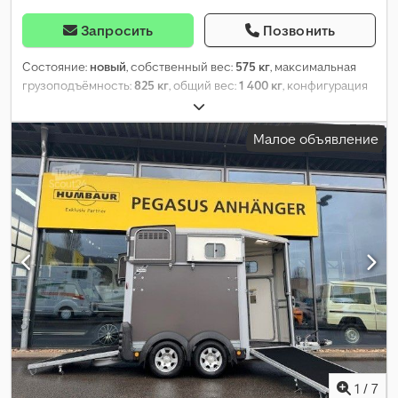
Запросить
Позвонить
Состояние:
новый
, собственный вес:
575 кг
, максимальная
грузоподъёмность:
825 кг
, общий вес:
1 400 кг
, конфигурация
осей:
1 ось
, длина грузового отсека:
2 500 мм
, ширина
пространства для загрузки:
1 240 мм
, высота грузового
Малое объявление
отсека:
1 440 мм
, подвеска:
параболическая рессорная
пластина
, размер шины:
165 R13 C
, цвет:
серебристый
,
1
/
7