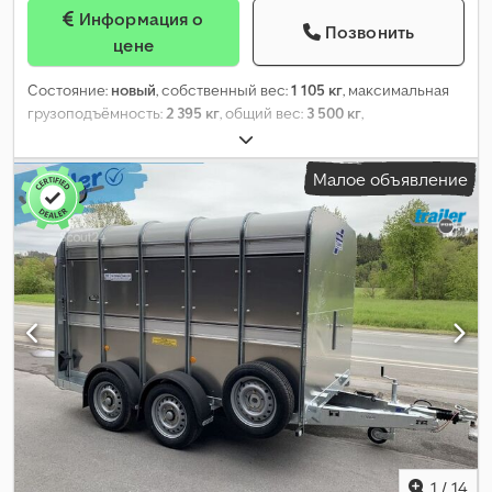
Информация о
Позвонить
цене
Состояние:
новый
, собственный вес:
1 105 кг
, максимальная
грузоподъёмность:
2 395 кг
, общий вес:
3 500 кг
,
конфигурация осей:
2 оси
, длина грузового отсека:
3 720 мм
,
ширина пространства для загрузки:
1 780 мм
, высота
Малое объявление
грузового отсека:
1 820 мм
, подвеска:
параболическая
рессорная пластина
, размер шины:
175/75R16C
, тормоз
прицепа:
прицеп с тормозами
, Год выпуска:
2026
,
1
/
14