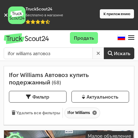
TruckScout24
К приложению
Бесплатно в магазине
Продать
Искать
Ifor Williams Автовоз купить
подержанный
(68)
Фильтр
Актуальность
Ifor Williams
Удалить все фильтры
Малое объявление