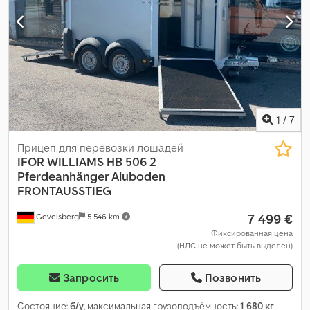
1
/
7
Прицеп для перевозки лошадей
IFOR WILLIAMS
HB 506 2
Pferdeanhänger Aluboden
FRONTAUSSTIEG
7 499 €
Gevelsberg
5 546 km
Фиксированная цена
(НДС не может быть выделен)
Запросить
Позвонить
Состояние:
б/у
, максимальная грузоподъёмность:
1 680 кг
,