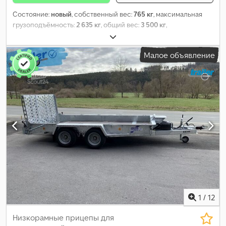
Состояние:
новый
, собственный вес:
765 кг
, максимальная
грузоподъёмность:
2 635 кг
, общий вес:
3 500 кг
,
конфигурация осей:
2 оси
, длина грузового отсека:
3 600 мм
,
ширина пространства для загрузки:
1 840 мм
, высота
Малое объявление
грузового отсека:
300 мм
, подвеска:
параболическая
рессорная пластина
, размер шины:
155/70R12C
, Год выпуска:
2025
,
1
/
12
Низкорамные прицепы для