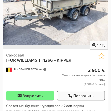
1
/
15
Самосвал
IFOR WILLIAMS
TT126G - KIPPER
2 900 €
HANDZAME
5 758 km
Фиксированная цена без учета
НДС
(3 509 € брутто)
Запросить
Позвонить
Состояние:
б/у
, конфигурация осей:
2 оси
, первая