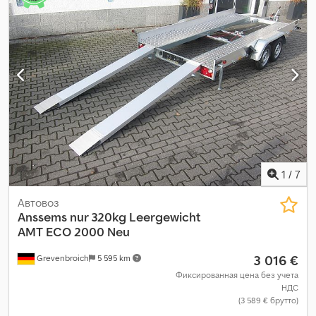
1
/
7
Автовоз
Anssems
nur 320kg Leergewicht
AMT ECO 2000 Neu
3 016 €
Grevenbroich
5 595 km
Фиксированная цена без учета
НДС
(3 589 € брутто)