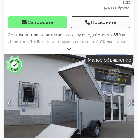
НДС
(4 498 € брутто)
Запросить
Позвонить
Состояние:
новый
, максимальная грузоподъёмность:
850 кг
,
общий вес:
1 200 кг
, длина грузового отсека:
2 510 мм
, ширина
пространства для загрузки:
1 260 мм
, высота грузового
отсека:
1 530 мм
,
Малое объявление