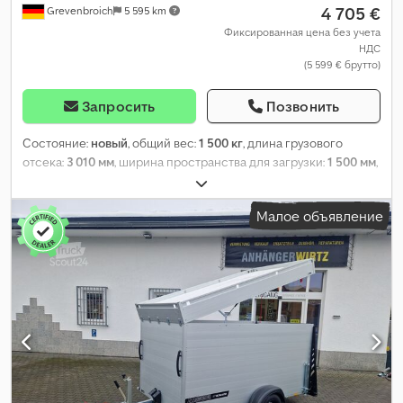
4 705 €
Grevenbroich
5 595 km
Фиксированная цена без учета
НДС
(5 599 € брутто)
Запросить
Позвонить
Состояние:
новый
, общий вес:
1 500 кг
, длина грузового
отсека:
3 010 мм
, ширина пространства для загрузки:
1 500 мм
,
высота грузового отсека:
1 530 мм
, Год выпуска:
2026
,
Малое объявление