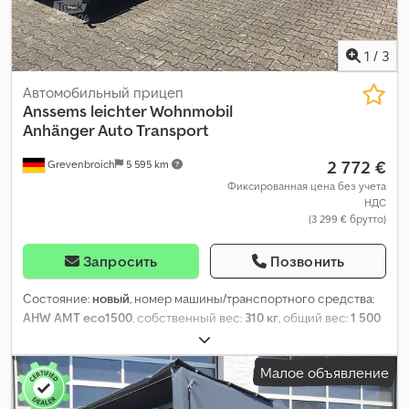
1
/
3
Автомобильный прицеп
Anssems
leichter Wohnmobil
Anhänger Auto Transport
2 772 €
Grevenbroich
5 595 km
Фиксированная цена без учета
НДС
(3 299 € брутто)
Запросить
Позвонить
Состояние:
новый
, номер машины/транспортного средства:
AHW AMT eco1500
, собственный вес:
310 кг
, общий вес:
1 500
кг
, Год выпуска:
2026
,
Малое объявление