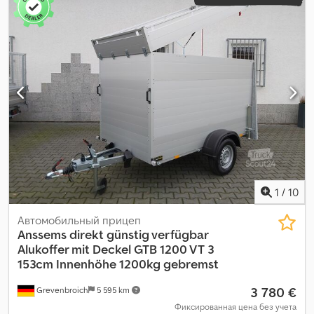
1
/
10
Автомобильный прицеп
Anssems
direkt günstig verfügbar
Alukoffer mit Deckel GTB 1200 VT 3
153cm Innenhöhe 1200kg gebremst
3 780 €
Grevenbroich
5 595 km
Фиксированная цена без учета