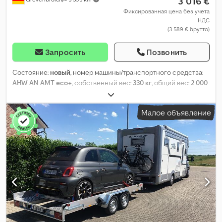
3 016 €
Фиксированная цена без учета
НДС
(3 589 € брутто)
Запросить
Позвонить
Состояние:
новый
, номер машины/транспортного средства:
AHW AN AMT eco+
, собственный вес:
330 кг
, общий вес:
2 000
кг
, длина грузового отсека:
4 000 мм
, ширина пространства
для загрузки:
1 800 мм
, Год выпуска:
2026
,
Малое объявление