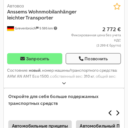
Автовоз
Anssems
Wohnmobilanhänger
leichter Transporter
2 772 €
Grevenbroich
5 595 km
Фиксированная цена без учета
НДС
(3 299 € брутто)
Запросить
Позвонить
Состояние:
новый
, номер машины/транспортного средства:
AHW AN AMT Eco 1500
, собственный вес:
310 кг
, общий вес:
1 500 кг
, длина грузового отсека:
4 000 мм
, ширина
пространства для загрузки:
1 880 мм
, Год выпуска:
2026
,
Откройте для себя больше подержанных
транспортных средств
ы
Автомобильные прицепы
Автомобильный Приц