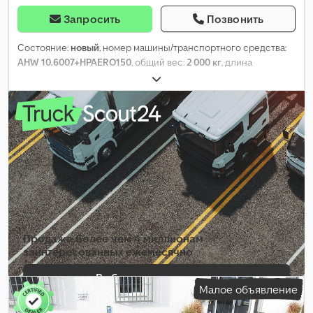
Запросить
Позвонить
Состояние:
новый
, номер машины/транспортного средства:
AHW 10.6007+HPAERO150
, общий вес:
2 000 кг
, длина
грузового отсека:
3 010 мм
, ширина пространства для
загрузки:
1 510 мм
, высота грузового отсека:
1 500 мм
, Год
выпуска:
2026
, Оборудование:
попал в аварию
,
Продажа более чем 4 миллионам
заинтересованных ежемесячно
Выбрать пакет дилера
Малое объявление
Создать отдельное объявление