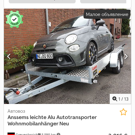
Малое объявление
1
/
13
Автовоз
Anssems
leichte Alu Autotransporter
Wohnmobilanhänger Neu
Grevenbroich
5 595 km