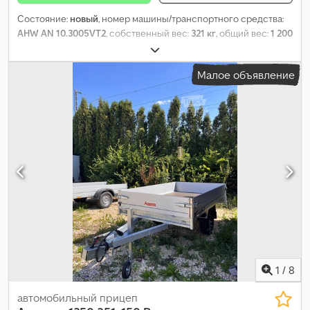
Состояние:
новый
, номер машины/транспортного средства:
AHW AN 10.3005VT2
, собственный вес:
321 кг
, общий вес:
1 200
кг
, длина грузового отсека:
2 510 мм
, ширина пространства
для загрузки:
1 260 мм
, высота грузового отсека:
1 180 мм
, Год
Малое объявление
выпуска:
2026
,
1
/
8
автомобильный прицеп