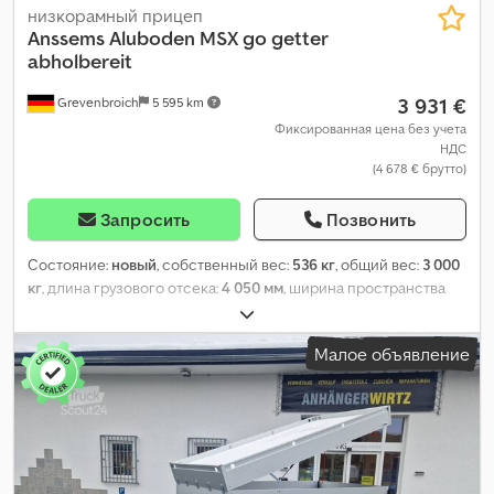
низкорамный прицеп
Anssems
Aluboden MSX go getter
abholbereit
3 931 €
Grevenbroich
5 595 km
Фиксированная цена без учета
НДС
(4 678 € брутто)
Запросить
Позвонить
Состояние:
новый
, собственный вес:
536 кг
, общий вес:
3 000
кг
, длина грузового отсека:
4 050 мм
, ширина пространства
для загрузки:
2 000 мм
, Год выпуска:
2025
,
Малое объявление