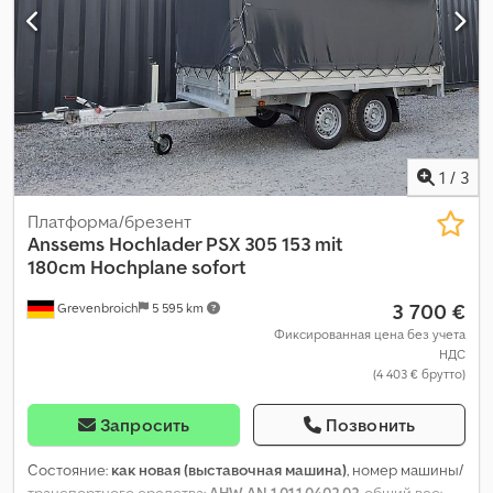
1
/
3
Платформа/брезент
Anssems
Hochlader PSX 305 153 mit
180cm Hochplane sofort
3 700 €
Grevenbroich
5 595 km
Фиксированная цена без учета
НДС
(4 403 € брутто)
Запросить
Позвонить
Состояние:
как новая (выставочная машина)
, номер машины/
транспортного средства:
AHW AN 1.01.1.0402.02
, общий вес: