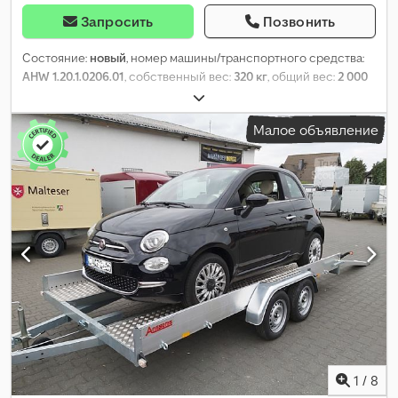
Запросить
Позвонить
Состояние:
новый
, номер машины/транспортного средства:
AHW 1.20.1.0206.01
, собственный вес:
320 кг
, общий вес:
2 000
кг
, длина грузового отсека:
400 мм
, ширина пространства для
загрузки:
1 880 мм
, Год выпуска:
2026
,
Малое объявление
1
/
8