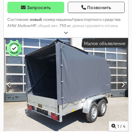
Запросить
Позвонить
Состояние:
новый
, номер машины/транспортного средства:
AHW AlulinerHP
, общий вес:
750 кг
, длина грузового отсека:
2 510 мм
, ширина пространства для загрузки:
1 250 мм
, высота
грузового отсека:
1 500 мм
,
Малое объявление
1
/
4