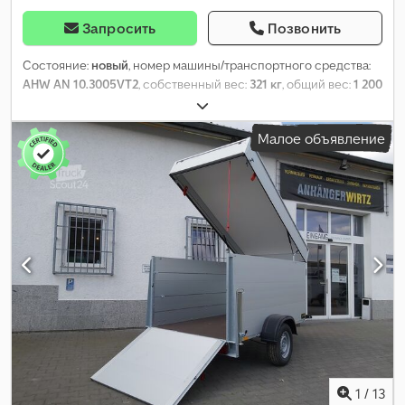
Запросить
Позвонить
Состояние:
новый
, номер машины/транспортного средства:
AHW AN 10.3005VT2
, собственный вес:
321 кг
, общий вес:
1 200
кг
, длина грузового отсека:
2 510 мм
, ширина пространства
для загрузки:
1 260 мм
, высота грузового отсека:
1 180 мм
, Год
Малое объявление
выпуска:
2026
,
1
/
13