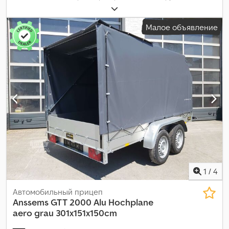
высота грузового отсека:
1 530 мм
, Год выпуска:
2026
,
Малое объявление
1
/
4
Автомобильный прицеп
Anssems
GTT 2000 Alu Hochplane
aero grau 301x151x150cm