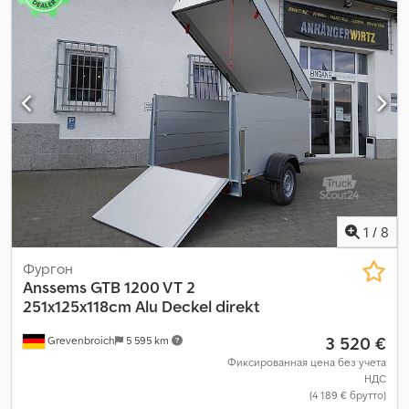
1
/
8
Фургон
Anssems
GTB 1200 VT 2
251x125x118cm Alu Deckel direkt
3 520 €
Grevenbroich
5 595 km
Фиксированная цена без учета
НДС
(4 189 € брутто)