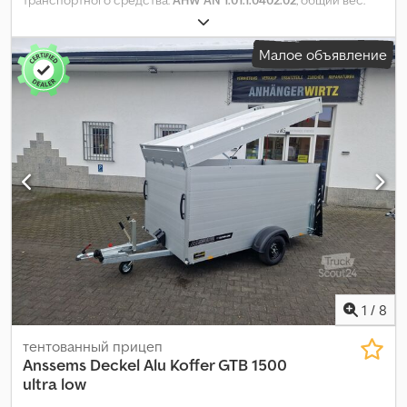
2 500 кг
, длина грузового отсека:
3 050 мм
, ширина
пространства для загрузки:
1 530 мм
, высота грузового
Малое объявление
отсека:
1 800 мм
,
1
/
8
тентованный прицеп
Anssems
Deckel Alu Koffer GTB 1500
ultra low