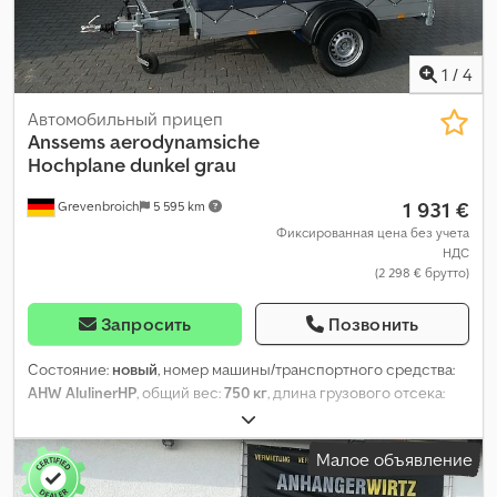
1
/
4
Автомобильный прицеп
Anssems
aerodynamsiche
Hochplane dunkel grau
1 931 €
Grevenbroich
5 595 km
Фиксированная цена без учета
НДС
(2 298 € брутто)
Запросить
Позвонить
Состояние:
новый
, номер машины/транспортного средства:
AHW AlulinerHP
, общий вес:
750 кг
, длина грузового отсека:
2 510 мм
, ширина пространства для загрузки:
1 250 мм
, высота
грузового отсека:
1 500 мм
,
Малое объявление