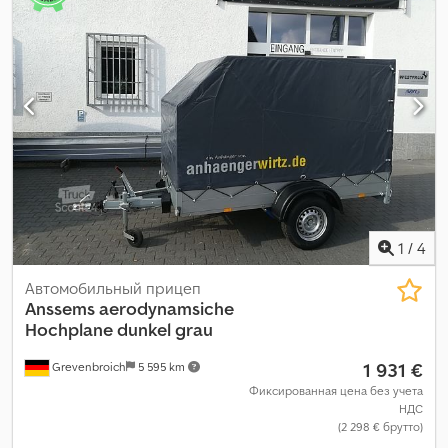
1
/
4
Автомобильный прицеп
Anssems
aerodynamsiche
Hochplane dunkel grau
1 931 €
Grevenbroich
5 595 km
Фиксированная цена без учета
НДС
(2 298 € брутто)