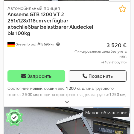
Автомобильный прицеп
Anssems
GTB 1200 VT 2
251x128x118cm verfügbar
abschließbar belastbarer Aludeckel
bis 100kg
3 520 €
Grevenbroich
5 595 km
Фиксированная цена без учета
НДС
(4 189 € брутто)
Запросить
Позвонить
Состояние:
новый
, общий вес:
1 200 кг
, длина грузового
отсека:
2 500 мм
, ширина пространства для загрузки:
1 250 мм
,
высота грузового отсека:
1 180 мм
, Год выпуска:
2026
,
Малое объявление