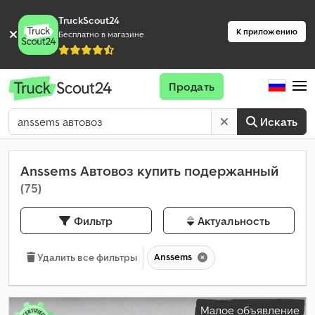
TruckScout24
К приложению
Бесплатно в магазине
Продать
Искать
Anssems Автовоз купить подержанный
(75)
Фильтр
Актуальность
Anssems
Удалить все фильтры
Малое объявление