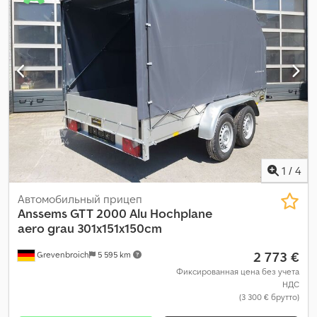
1
/
4
Автомобильный прицеп
Anssems
GTT 2000 Alu Hochplane
aero grau 301x151x150cm
2 773 €
Grevenbroich
5 595 km
Фиксированная цена без учета
НДС
(3 300 € брутто)