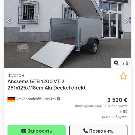
1
/
8
Фургон
Anssems
GTB 1200 VT 2
251x125x118cm Alu Deckel direkt
3 520 €
Grevenbroich
5 595 km
Фиксированная цена без учета
НДС
(4 189 € брутто)
Запросить
Позвонить