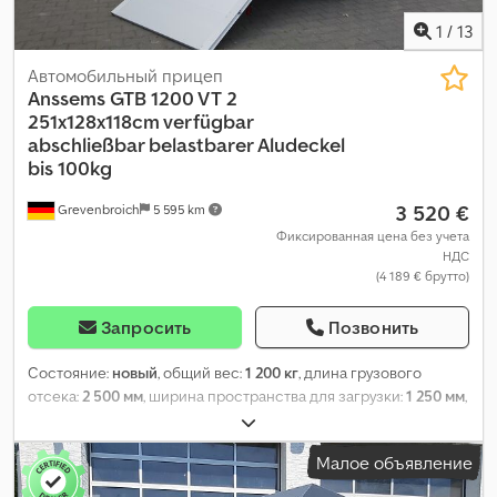
1
/
13
Автомобильный прицеп
Anssems
GTB 1200 VT 2
251x128x118cm verfügbar
abschließbar belastbarer Aludeckel
bis 100kg
3 520 €
Grevenbroich
5 595 km
Фиксированная цена без учета
НДС
(4 189 € брутто)
Запросить
Позвонить
Состояние:
новый
, общий вес:
1 200 кг
, длина грузового
отсека:
2 500 мм
, ширина пространства для загрузки:
1 250 мм
,
высота грузового отсека:
1 180 мм
, Год выпуска:
2026
,
Малое объявление