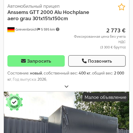
Автомобильный прицеп
Anssems
GTT 2000 Alu Hochplane
aero grau 301x151x150cm
2 773 €
Grevenbroich
5 595 km
Фиксированная цена без учета
НДС
(3 300 € брутто)
Запросить
Позвонить
Состояние:
новый
, собственный вес:
400 кг
, общий вес:
2 000
кг
, Год выпуска:
2026
,
Малое объявление