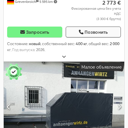
2 773 €
Grevenbroich
5 595 km
Фиксированная цена без учета
НДС
(3 300 € брутто)
Запросить
Позвонить
Состояние:
новый
, собственный вес:
400 кг
, общий вес:
2 000
кг
, Год выпуска:
2026
,
Малое объявление