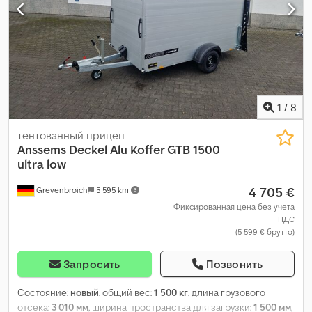
1
/
8
тентованный прицеп
Anssems
Deckel Alu Koffer GTB 1500
ultra low
4 705 €
Grevenbroich
5 595 km
Фиксированная цена без учета
НДС
(5 599 € брутто)
Запросить
Позвонить
Состояние:
новый
, общий вес:
1 500 кг
, длина грузового
отсека:
3 010 мм
, ширина пространства для загрузки:
1 500 мм
,