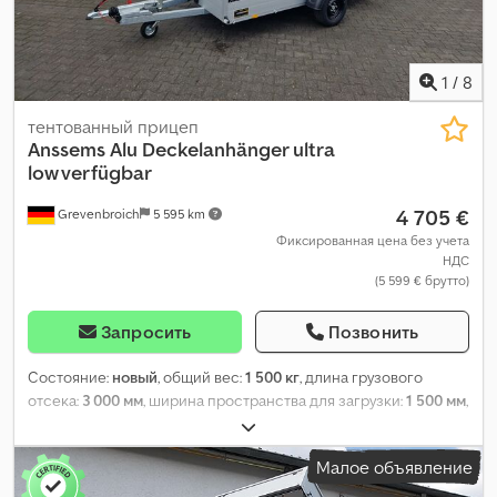
1
/
8
тентованный прицеп
Anssems
Alu Deckelanhänger ultra
low verfügbar
4 705 €
Grevenbroich
5 595 km
Фиксированная цена без учета
НДС
(5 599 € брутто)
Запросить
Позвонить
Состояние:
новый
, общий вес:
1 500 кг
, длина грузового
отсека:
3 000 мм
, ширина пространства для загрузки:
1 500 мм
,
высота грузового отсека:
1 530 мм
, Год выпуска:
2026
,
Малое объявление