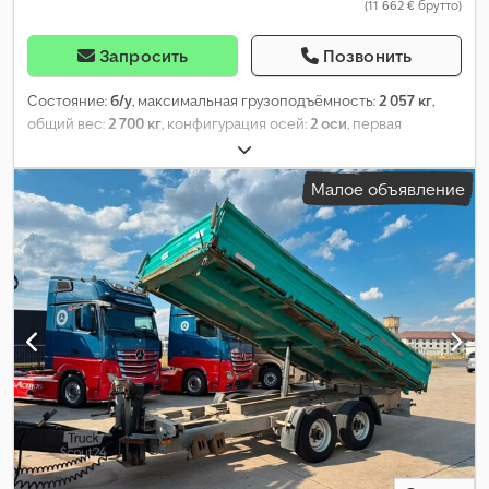
(11 662 € брутто)
Запросить
Позвонить
Состояние:
б/у
, максимальная грузоподъёмность:
2 057 кг
,
общий вес:
2 700 кг
, конфигурация осей:
2 оси
, первая
регистрация:
07/2023
, следующая проверка (TÜV):
08/2027
,
длина грузового отсека:
3 660 мм
, ширина пространства для
Малое объявление
загрузки:
1 610 мм
,