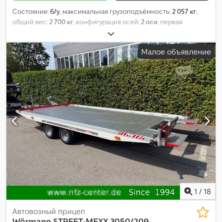
Состояние:
б/у
, максимальная грузоподъёмность:
2 057 кг
,
общий вес:
2 700 кг
, конфигурация осей:
2 оси
, первая
регистрация:
01/2022
, следующая проверка (TÜV):
06/2028
,
длина грузового отсека:
3 660 мм
, ширина пространства для
Малое объявление
загрузки:
1 610 мм
,
1
/
18
Автовозный прицеп
Wörmann
STREET-MEXX 3050/209