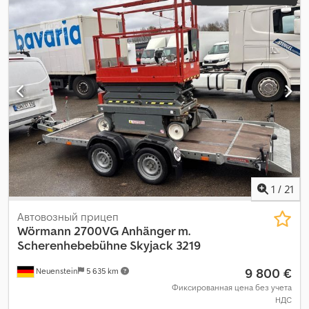
1
/
21
Автовозный прицеп
Wörmann
2700VG Anhänger m.
Scherenhebebühne Skyjack 3219
9 800 €
Neuenstein
5 635 km
Фиксированная цена без учета
НДС