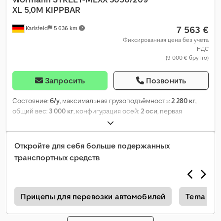
XL 5,0M KIPPBAR
7 563 €
Karlsfeld
5 636 km
Фиксированная цена без учета
НДС
(9 000 € брутто)
Запросить
Позвонить
Состояние:
б/у
, максимальная грузоподъёмность:
2 280 кг
,
общий вес:
3 000 кг
, конфигурация осей:
2 оси
, первая
регистрация:
07/2026
, длина грузового отсека:
5 000 мм
,
общая ширина:
2 090 мм
, Год выпуска:
2026
,
Откройте для себя больше подержанных
транспортных средств
л
Прицепы для перевозки автомобилей
Tema Са