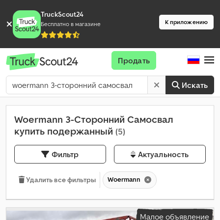
TruckScout24
К приложению
Бесплатно в магазине
Продать
Искать
Woermann 3-Сторонний Самосвал
купить подержанный
(5)
Фильтр
Актуальность
Woermann
Удалить все фильтры
Малое объявление