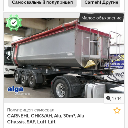
л
Самосвальный полуприцеп
Carnehl Другие
Малое объявление
1
/
14
Полуприцеп-самосвал
CARNEHL
CHKS/AH, Alu, 30m³, Alu-
Chassis, SAF, Luft-Lift