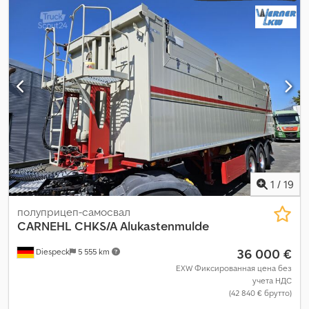
другое
, размер передней шины:
385/65R22.5
, размер задней
шины:
385/65R22.5
, кабина водителя:
другое
, класс выбросов:
нет
, Оборудование:
ABS, пневматический тормоз
,
1
/
19
полуприцеп-самосвал
CARNEHL
CHKS/A Alukastenmulde
36 000 €
Diespeck
5 555 km
EXW Фиксированная цена без
учета НДС
(42 840 € брутто)