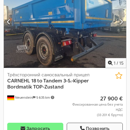
1
/
15
Трёхсторонний самосвальный прицеп
CARNEHL
18 to Tandem 3-S.-Kipper
Bordmatik TOP-Zustand
27 900 €
Neuenstein
5 635 km
Фиксированная цена без учета
НДС
(33 201 € брутто)
Запросить
Позвонить