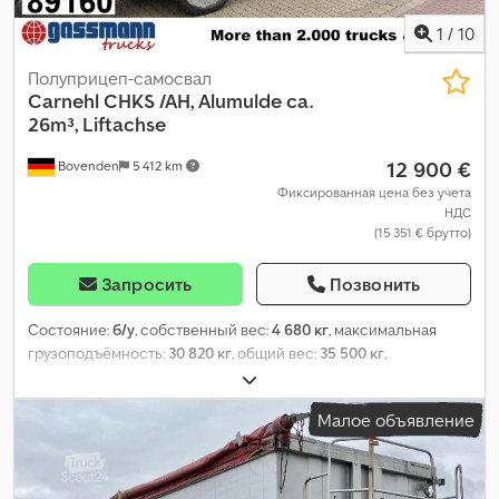
1
/
10
Полуприцеп-самосвал
Carnehl
CHKS /AH, Alumulde ca.
26m³, Liftachse
12 900 €
Bovenden
5 412 km
Фиксированная цена без учета
НДС
(15 351 € брутто)
Запросить
Позвонить
Состояние:
б/у
, собственный вес:
4 680 кг
, максимальная
грузоподъёмность:
30 820 кг
, общий вес:
35 500 кг
,
конфигурация осей:
3 оси
, первая регистрация:
04/2016
,
длина грузового отсека:
7 100 мм
, ширина пространства для
Малое объявление
загрузки:
2 330 мм
, высота грузового отсека:
1 600 мм
, объем
грузового пространства:
26 м³
, общая длина:
2 550 мм
, общая
ширина:
3 220 мм
, подвеска:
воздух
, размер шины:
385/65R22.5
, цвет:
белый
, пробег:
1 001 км
, тип передачи: