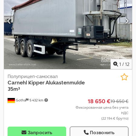
другое
, кабина водителя:
другое
, Оборудование:
ABS
,
1
/
12
Полуприцеп-самосвал
Carnehl
Kipper Alukastenmulde
35m³
18 650 €
Gotha
5 432 km
19 650 €
Фиксированная цена без учета
НДС
(22 194 € брутто)
Запросить
Позвонить