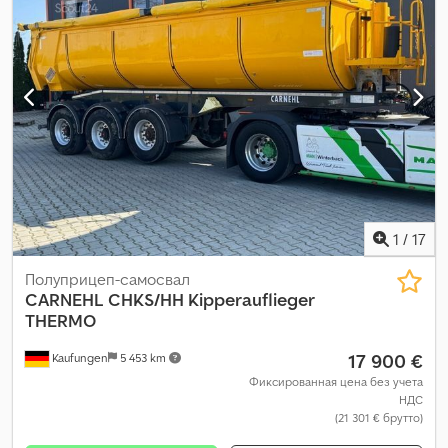
Оборудование:
ABS
,
1
/
17
Полуприцеп-самосвал
CARNEHL
CHKS/HH Kipperauflieger
THERMO
17 900 €
Kaufungen
5 453 km
Фиксированная цена без учета
НДС
(21 301 € брутто)