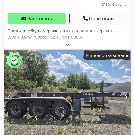
(7 824 € брутто)
Запросить
Позвонить
Состояние:
б/у
, номер машины/транспортного средства:
W091402447PC0xxxx
, Год выпуска:
2007
,
Малое объявление