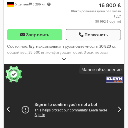
16 800 €
Sittensen
5 286 km
Фиксированная цена без учета
НДС
(19 992 € брутто)
Запросить
Позвонить
Состояние:
б/у
, максимальная грузоподъёмность:
30 820 кг
,
общий вес:
35 500 кг
, конфигурация осей:
3 оси
, первая
регистрация:
08/2016
, следующая проверка (TÜV):
11/2026
,
длина грузового отсека:
7 350 мм
, ширина пространства для
Малое объявление
загрузки:
2 345 мм
, высота грузового отсека:
1 750 мм
, объем
грузового пространства:
30 м³
, общая длина:
8 700 мм
, общая
ширина:
2 550 мм
, общая высота:
3 350 мм
, Оборудование:
ABS
,