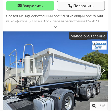
Запросить
Позвонить
Состояние:
б/у
, собственный вес:
6 970 кг
, общий вес:
35 500
кг
, конфигурация осей:
3 оси
, первая регистрация:
05/2023
,
длина грузового отсека:
9 200 мм
, ширина пространства для
загрузки:
2 430 мм
, высота грузового отсека:
2 400 мм
, объем
Малое объявление
грузового пространства:
54 м³
, размер шины:
385/65 R22,5
,
колесная база:
1 310 мм
, Оборудование:
ABS
,
1
/
16