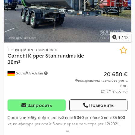
1
/
12
Полуприцеп-самосвал
Carnehl
Kipper Stahlrundmulde
28m³
20 650 €
Gotha
5 432 km
Фиксированная цена без учета
НДС
(24 574 € брутто)
Запросить
Позвонить
Состояние:
б/у
, собственный вес:
6 340 кг
, общий вес:
35 500
кг
, конфигурация осей:
3 оси
, первая регистрация:
12/2021
,
длина грузового отсека:
7 000 мм
, ширина пространства для