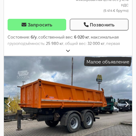
НДС
(5 414 € брутто)
Запросить
Позвонить
Состояние:
б/у
, собственный вес:
6 020 кг
, максимальная
грузоподъёмность:
25 980 кг
, общий вес:
32 000 кг
, первая
регистрация:
03/1998
, подвеска:
другое
, размер шины:
385/65R22,5 160J
, цвет:
серый
, тип передачи:
другое
, размер
Малое объявление
передней шины:
385/65R22,5 160J
, размер задней шины:
385/65R22,5 160J
, кабина водителя:
другое
, класс выбросов:
нет
, Оборудование:
ABS
,