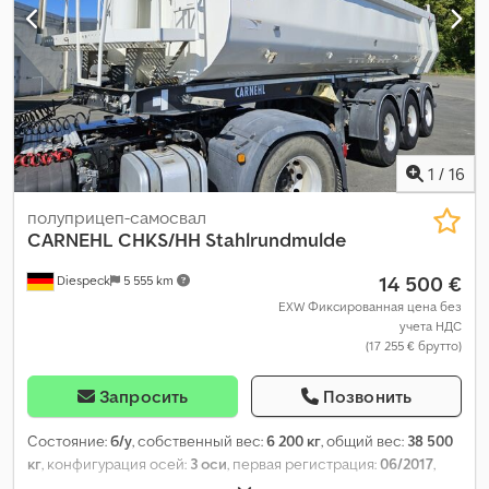
1
/
16
полуприцеп-самосвал
CARNEHL
CHKS/HH Stahlrundmulde
14 500 €
Diespeck
5 555 km
EXW Фиксированная цена без
учета НДС
(17 255 € брутто)
Запросить
Позвонить
Состояние:
б/у
, собственный вес:
6 200 кг
, общий вес:
38 500
кг
, конфигурация осей:
3 оси
, первая регистрация:
06/2017
,
следующая проверка (TÜV):
03/2027
, длина грузового отсека: