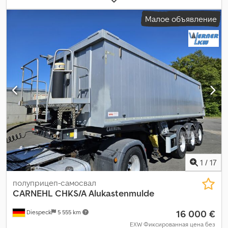
7 350 мм
, ширина пространства для загрузки:
2 340 мм
, высота
Малое объявление
грузового отсека:
1 460 мм
, объем грузового пространства:
24
м³
, размер шины:
385/65 R22,5
, цвет:
белый
, Оборудование:
ABS
,
1
/
17
полуприцеп-самосвал
CARNEHL
CHKS/A Alukastenmulde
16 000 €
Diespeck
5 555 km
EXW Фиксированная цена без