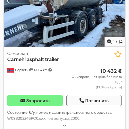
1
/
14
Самосвал
Carnehl
asphalt trailer
10 432 €
Норвегия
4 604 km
Фиксированная цена без учета
НДС
(13 040 € брутто)
Запросить
Позвонить
Состояние:
б/у
, номер машины/транспортного средства:
W098203246PC0xxxx
, Год выпуска:
2006
,