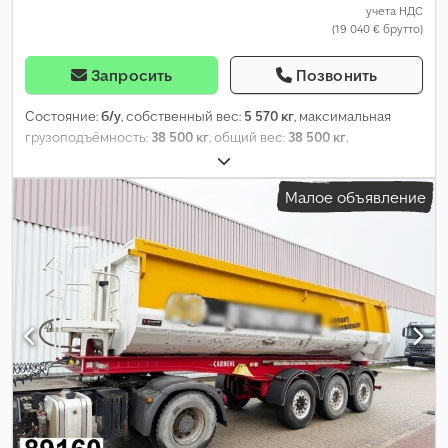
учета НДС
(19 040 € брутто)
Запросить
Позвонить
Состояние:
б/у
, собственный вес:
5 570 кг
, максимальная
грузоподъёмность:
38 500 кг
, общий вес:
38 500 кг
,
конфигурация осей:
3 оси
, первая регистрация:
10/2014
,
следующая проверка (TÜV):
07/2027
, длина грузового отсека:
Малое объявление
7 800 мм
, ширина пространства для загрузки:
2 320 мм
, высота
грузового отсека:
1 800 мм
, объем грузового пространства:
32
м³
, размер шины:
385/65 R22,5
, колесная база:
1 310 мм
, цвет:
серебристый
, Оборудование:
ABS
,