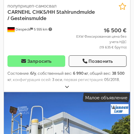
полуприцеп-самосвал
CARNEHL
CHKS/HH Stahlrundmulde
/ Gesteinsmulde
16 500 €
Diespeck
5 555 km
EXW Фиксированная цена без
учета НДС
(19 635 € брутто)
Запросить
Позвонить
Состояние:
б/у
, собственный вес:
6 990 кг
, общий вес:
38 500
кг
, конфигурация осей:
3 оси
, первая регистрация:
05/2018
,
длина грузового отсека:
7 350 мм
, ширина пространства для
загрузки:
2 340 мм
, высота грузового отсека:
1 460 мм
, объем
Малое объявление
грузового пространства:
24 м³
, размер шины:
385/65 R22,5
,
колесная база:
1 310 мм
, цвет:
белый
, Оборудование:
ABS
,