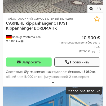
1
/
8
Трёхсторонний самосвальный прицеп
CARNEHL
Kippanhänger CTK/ST
Kippanhänger BORDMATIK
10 900 €
Koenigs-Wusterhausen
5 186 km
Фиксированная цена без учета
НДС
(12 971 € брутто)
Запросить
Позвонить
Состояние:
б/у
, максимальная грузоподъёмность:
13 080 кг
,
общий вес:
18 000 кг
, конфигурация осей:
2 оси
, первая
регистрация:
09/2009
, следующая проверка (TÜV):
04/2025
,
длина грузового отсека:
4 900 мм
, ширина пространства для
Малое объявление
загрузки:
2 350 мм
, высота грузового отсека:
1 000 мм
, объем
грузового пространства:
11 м³
, Оборудование:
ABS
,