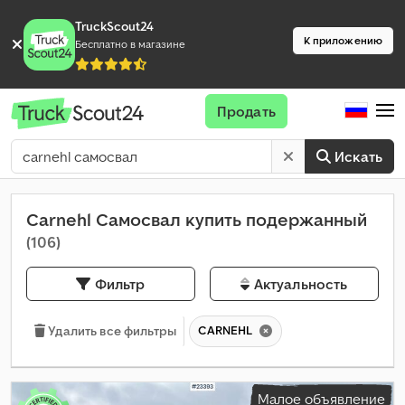
TruckScout24
К приложению
Бесплатно в магазине
Продать
Искать
Carnehl Самосвал купить подержанный
(106)
Фильтр
Актуальность
CARNEHL
Удалить все фильтры
Малое объявление