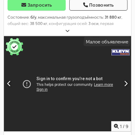
Запросить
Позвонить
Состояние:
б/у
, максимальная грузоподъёмность:
31 880 кг
,
общий вес:
38 500 кг
, конфигурация осей:
3 оси
, первая
регистрация:
06/2018
, следующая проверка (TÜV):
08/2028
,
Год выпуска:
2018
,
Малое объявление
1
/
9