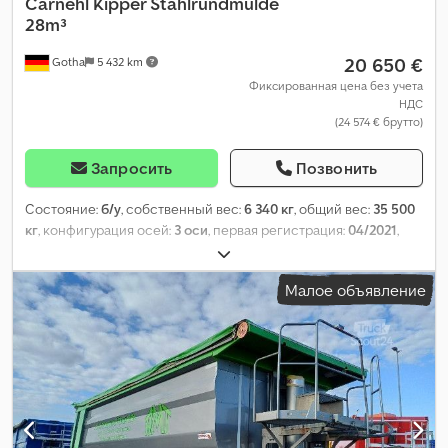
Carnehl
Kipper Stahlrundmulde
28m³
20 650 €
Gotha
5 432 km
Фиксированная цена без учета
НДС
(24 574 € брутто)
Запросить
Позвонить
Состояние:
б/у
, собственный вес:
6 340 кг
, общий вес:
35 500
кг
, конфигурация осей:
3 оси
, первая регистрация:
04/2021
,
длина грузового отсека:
7 000 мм
, ширина пространства для
загрузки:
2 340 мм
, высота грузового отсека:
1 770 мм
, объем
Малое объявление
грузового пространства:
28 м³
, подвеска:
воздух
, размер
шины:
385/65 R22,5
, цвет:
серый
, Год выпуска:
2021
, пробег:
451 820 км
, Оборудование:
ABS
,