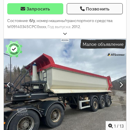
Запросить
Позвонить
Состояние:
б/у
, номер машины/транспортного средства:
W09140345CPC0xxxx
, Год выпуска:
2012
,
Малое объявление
1
/
13