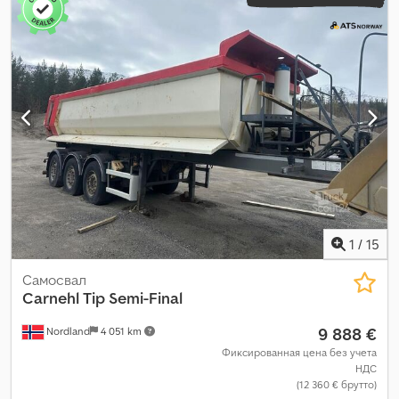
1
/
15
Самосвал
Carnehl
Tip Semi-Final
9 888 €
Nordland
4 051 km
Фиксированная цена без учета
НДС
(12 360 € брутто)