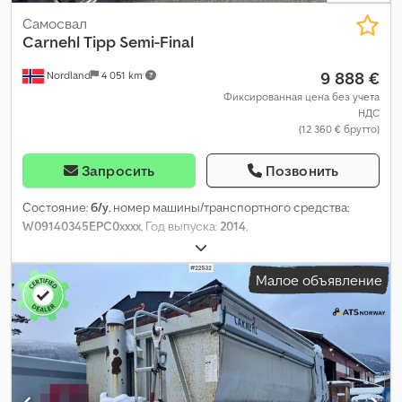
Самосвал
Carnehl
Tipp Semi-Final
9 888 €
Nordland
4 051 km
Фиксированная цена без учета
НДС
(12 360 € брутто)
Запросить
Позвонить
Состояние:
б/у
, номер машины/транспортного средства:
W09140345EPC0xxxx
, Год выпуска:
2014
,
Малое объявление