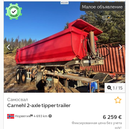
Малое объявление
1
/
15
Самосвал
Carnehl
2-axle tipper trailer
6 259 €
Норвегия
4 693 km
Фиксированная цена без учета
НДС