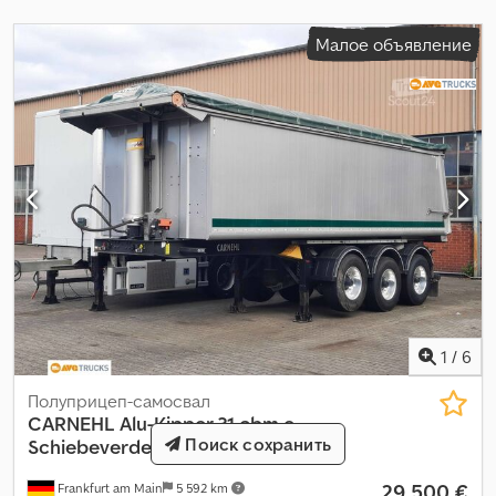
Малое объявление
1
/
6
Полуприцеп-самосвал
CARNEHL
Alu-Kipper 31 cbm e-
Поиск сохранить
Schiebeverdeck Lift Alu
29 500 €
Frankfurt am Main
5 592 km