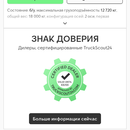
Состояние:
б/у
, максимальная грузоподъёмность:
12 720 кг
,
общий вес:
18 000 кг
, конфигурация осей:
2 оси
, первая
регистрация:
04/2021
, следующая проверка (TÜV):
06/2026
,
длина грузового отсека:
5 000 мм
, ширина пространства для
загрузки:
2 360 мм
, высота грузового отсека:
1 000 мм
, объем
ЗНАК ДОВЕРИЯ
грузового пространства:
11 м³
, Оборудование:
ABS
,
Дилеры, сертифицированные TruckScout24
Больше информации сейчас