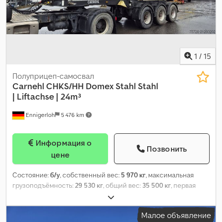
1
/
15
Полуприцеп-самосвал
Carnehl
CHKS/HH Domex Stahl Stahl
| Liftachse | 24m³
Ennigerloh
5 476 km
Информация о
Позвонить
цене
Состояние:
б/у
, собственный вес:
5 970 кг
, максимальная
грузоподъёмность:
29 530 кг
, общий вес:
35 500 кг
, первая
регистрация:
04/2019
, следующая проверка (TÜV):
03/2026
,
объем грузового пространства:
24 м³
, подвеска:
воздух
,
Малое объявление
размер шины:
385/65R22.5
, цвет:
другое
, тип передачи: