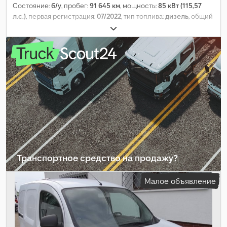
Состояние:
б/у
, пробег:
91 645 км
, мощность:
85 кВт (115,57
л.с.)
, первая регистрация:
07/2022
, тип топлива:
дизель
, общий
вес:
2 200 кг
, цвет:
белый
, тип передачи:
механический
, класс
выбросов:
Евро 6
, количество мест:
2
, общая длина:
4 666 мм
,
общая ширина:
1 829 мм
, общая высота:
1 810 мм
, длина
грузового отсека:
2 115 мм
, ширина пространства для
загрузки:
150 мм
, Оборудование:
ABS, кондиционер,
навигационная система, сажевый фильтр, центральный
замок, электронная программа стабилизации (ESP)
,
Транспортное средство на продажу?
Создать объявление
Малое объявление