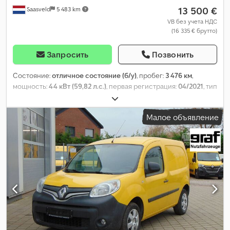
13 500 €
Saasveld
5 483 km
VB без учета НДС
(16 335 € брутто)
Запросить
Позвонить
Состояние:
отличное состояние (б/у)
, пробег:
3 476 км
,
мощность:
44 кВт (59,82 л.с.)
, первая регистрация:
04/2021
, тип
топлива:
электрический
, конфигурация осей:
4x2
, колесная
база:
2 700 мм
, топливо:
электричество
, цвет:
белый
, кабина
Малое объявление
водителя:
дневная кабина
, тип передачи:
автоматический
,
количество мест:
2
, допустимая нагрузка на ось (ось 1):
1 030
кг
, допустимая нагрузка на ось (ось 2):
1 240 кг
, Год выпуска:
2021
, Оборудование:
ABS, Блютуз, кондиционер, система
контроля тяги, электронная программа стабилизации (ESP),
электрорегулировка стекол
,