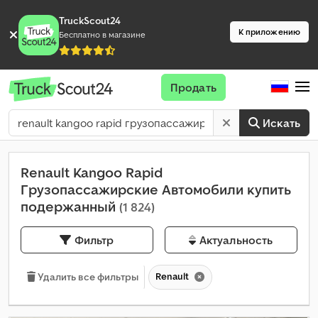
TruckScout24
К приложению
Бесплатно в магазине
Продать
Искать
Renault Kangoo Rapid
Грузопассажирские Автомобили купить
подержанный
(1 824)
Фильтр
Актуальность
Renault
Удалить все фильтры