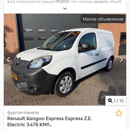
л.с.)
, первая регистрация:
01/2023
, тип топлива:
дизель
, общий
вес:
2 002 кг
, следующая проверка (TÜV):
02/2027
, цвет:
белый
,
тип передачи:
механический
, класс выбросов:
Евро 6
,
Малое объявление
количество мест:
2
, Год выпуска:
2022
, Оборудование:
ABS,
кондиционер, сажевый фильтр, центральный замок,
электронная программа стабилизации (ESP)
,
1
/
15
фургон-панель
Renault
Kangoo Express Express Z.E.
Electric 3.476 KM!!...