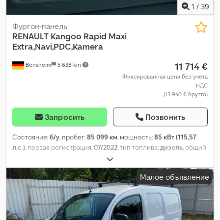
1
/
39
Фургон-панель
RENAULT
Kangoo Rapid Maxi
Extra,Navi,PDC,Kamera
11 714 €
Bensheim
5 638 km
Фиксированная цена без учета
НДС
(13 940 € брутто)
Запросить
Позвонить
Состояние:
б/у
, пробег:
85 099 км
, мощность:
85 кВт (115,57
л.с.)
, первая регистрация:
07/2022
, тип топлива:
дизель
, общий
вес:
2 200 кг
, цвет:
белый
, тип передачи:
механический
, класс
выбросов:
Евро 6
, количество мест:
2
, общая длина:
4 666 мм
,
Малое объявление
общая ширина:
1 829 мм
, общая высота:
1 810 мм
, длина
грузового отсека:
2 115 мм
, ширина пространства для
загрузки:
150 мм
, Оборудование:
ABS, кондиционер,
навигационная система, сажевый фильтр, центральный
замок, электронная программа стабилизации (ESP)
,