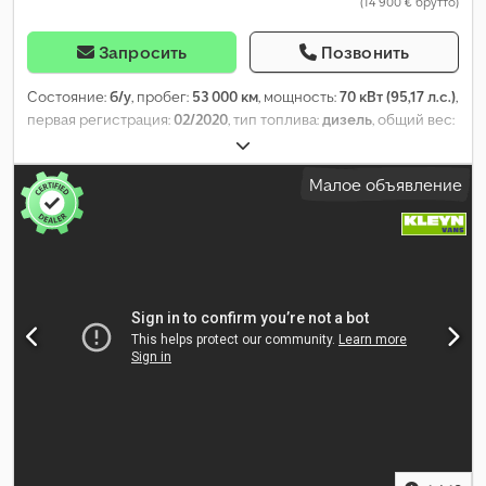
(14 900 € брутто)
Запросить
Позвонить
Состояние:
б/у
, пробег:
53 000 км
, мощность:
70 кВт (95,17 л.с.)
,
первая регистрация:
02/2020
, тип топлива:
дизель
, общий вес:
2 200 кг
, цвет:
белый
, тип передачи:
механический
, класс
выбросов:
Евро 6
, количество мест:
2
, Год выпуска:
2020
,
Малое объявление
Оборудование:
ABS, кондиционер, сажевый фильтр,
центральный замок, электронная программа стабилизации
(ESP)
,