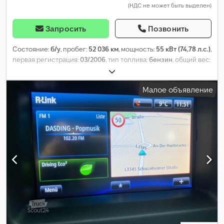
(НДС не может быть выделен)
Запросить
Позвонить
Состояние:
б/у
, пробег:
52 036 км
, мощность:
55 кВт (74,78 л.с.)
,
первая регистрация:
03/2006
, тип топлива:
бензин
, общий вес:
1 615 кг
, цвет:
синий
, тип передачи:
механический
, класс
выбросов:
Евро 4
, количество мест:
2
, Оборудование:
ABS,
Малое объявление
кондиционер, центральный замок
,