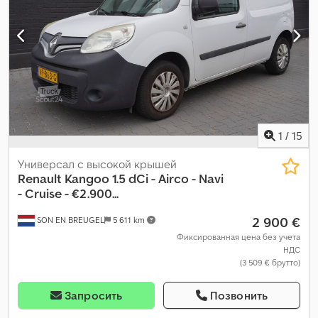
устройство, центральный замок, электрорегулировка
стекол, электрорегулируемое зеркало
,
1
/
15
Универсал с высокой крышей
Renault
Kangoo 1.5 dCi - Airco - Navi
- Cruise - €2.900...
2 900 €
SON EN BREUGEL
5 611 km
Фиксированная цена без учета
НДС
(3 509 € брутто)
Запросить
Позвонить