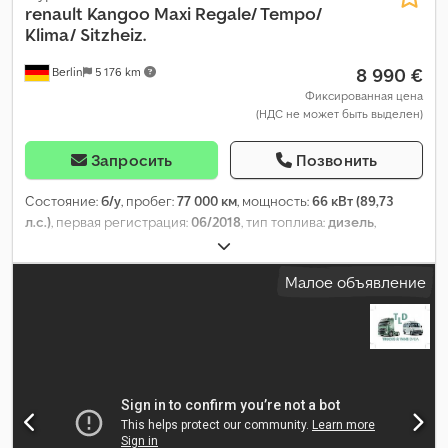
renault
Kangoo Maxi Regale/ Tempo/
Klima/ Sitzheiz.
8 990 €
Berlin
5 176 km
Фиксированная цена
(НДС не может быть выделен)
Запросить
Позвонить
Состояние:
б/у
, пробег:
77 000 км
, мощность:
66 кВт (89,73
л.с.)
, первая регистрация:
06/2018
, тип топлива:
дизель
,
собственный вес:
1 432 кг
, максимальная грузоподъёмность:
768 кг
, общий вес:
2 200 кг
, конфигурация осей:
4x2
,
Малое объявление
следующая проверка (TÜV):
02/2028
, топливо:
дизель
, цвет:
белый
, кабина водителя:
другое
, тип передачи:
механический
, класс выбросов:
нет
, подвеска:
другое
,
количество мест:
2
, Оборудование:
ABS, бортовой
компьютер, кондиционер, круиз-контроль, раздвижная
дверь, центральный замок
,