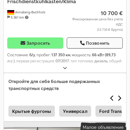
Frischdienstkühlkasten/Klima
10 700 €
Annaberg-Buchholz
5 361 km
Фиксированная цена без учета
НДС
(12 733 € брутто)
Запросить
Позвонить
Состояние:
б/у
, пробег:
137 350 км
, мощность:
66 кВт (89,73
л.с.)
, первая регистрация:
07/2017
, тип топлива:
дизель
, общий
вес:
1 950 кг
, цвет:
белый
, тип передачи:
механический
, класс
выбросов:
Евро 6
, количество мест:
2
, Год выпуска:
2017
,
Оборудование:
ABS, кондиционер, сажевый фильтр,
Откройте для себя больше подержанных
центральный замок, электронная программа стабилизации
транспортных средств
(ESP)
,
o
Крытые фургоны
Универсал
Ford Transit
Малое объявление