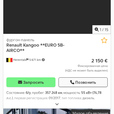
1
/
15
фургон-панель
Renault
Kangoo **EURO 5B-
AIRCO**
2 150 €
Herentals
5 671 km
Фиксированная цена
(НДС не может быть выделен)
Запросить
Позвонить
Состояние:
б/у
, пробег:
357 248 км
, мощность:
55 кВт (74,78
л.с.)
, первая регистрация:
01/2017
, тип топлива:
дизель
,
топливо:
дизель
, цвет:
белый
, тип передачи:
механический
,
количество мест:
3
, Год выпуска:
2017
,
Малое объявление