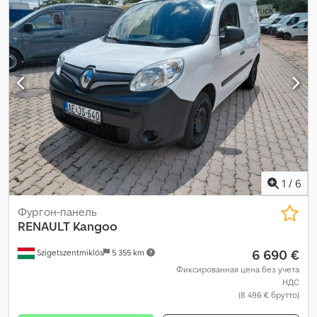
Apple CarPlay, Блютуз, бортовой компьютер, кондиционер,
подушка безопасности, противотуманные фары,
раздвижная дверь, центральный замок
,
1
/
6
Фургон-панель
RENAULT
Kangoo
6 690 €
Szigetszentmiklós
5 355 km
Фиксированная цена без учета
НДС
(8 496 € брутто)