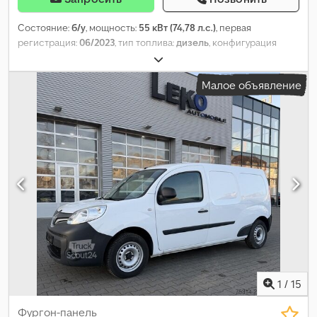
Состояние:
б/у
, мощность:
55 кВт (74,78 л.с.)
, первая
регистрация:
06/2023
, тип топлива:
дизель
, конфигурация
осей:
4x2
, колесная база:
2 720 мм
, топливо:
дизель
, Выбросы
CO₂:
133 г/км
, ёмкость топливного бака:
54 л
, цвет:
белый
, тип
Малое объявление
передачи:
механический
, количество передач:
6
, количество
мест:
2
, общая длина:
4 490 мм
, общая ширина:
1 860 мм
, объем
грузового пространства:
3 м³
, длина грузового отсека:
1 760
мм
, высота грузового отсека:
1 220 мм
, Год выпуска:
2023
,
Оборудование:
ABS, Android Auto, Apple CarPlay, Блютуз,
бортовой компьютер, кондиционер, круиз-контроль,
навигационная система, помощь при трогании на подъёме,
раздвижная дверь, система контроля тяги, центральный
замок, электронная программа стабилизации (ESP),
электрорегулируемое зеркало
,
1
/
15
Фургон-панель