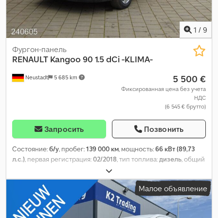
1
/
9
Фургон-панель
RENAULT
Kangoo 90 1.5 dCi -KLIMA-
5 500 €
Neustadt
5 685 km
Фиксированная цена без учета
НДС
(6 545 € брутто)
Запросить
Позвонить
Состояние:
б/у
, пробег:
139 000 км
, мощность:
66 кВт (89,73
л.с.)
, первая регистрация:
02/2018
, тип топлива:
дизель
, общий
вес:
1 950 кг
, цвет:
жёлтый
, тип передачи:
механический
,
класс выбросов:
Евро 6
, количество мест:
2
, объем грузового
Малое объявление
пространства:
3 м³
, длина грузового отсека:
1 753 мм
, ширина
пространства для загрузки:
1 460 мм
, высота грузового
отсека:
1 258 мм
, Год выпуска:
2018
, Оборудование:
ABS,