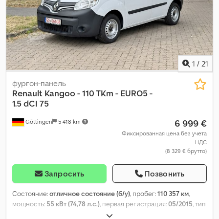
1
/
21
фургон-панель
Renault
Kangoo - 110 TKm - EURO5 -
1.5 dCI 75
6 999 €
Göttingen
5 418 km
Фиксированная цена без учета
НДС
(8 329 € брутто)
Запросить
Позвонить
Состояние:
отличное состояние (б/у)
, пробег:
110 357 км
,
мощность:
55 кВт (74,78 л.с.)
, первая регистрация:
05/2015
, тип
топлива:
дизель
, собственный вес:
1 355 кг
, максимальная