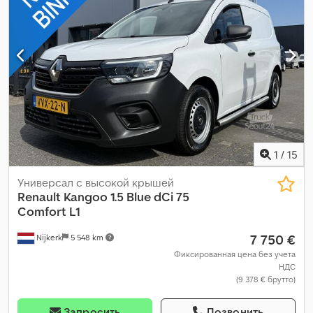
кондиционер, сажевый фильтр, центральный замок,
электронная программа стабилизации (ESP)
,
1
/
15
Универсал с высокой крышей
Renault
Kangoo 1.5 Blue dCi 75
Comfort L1
7 750 €
Nijkerk
5 548 km
Фиксированная цена без учета
НДС
(9 378 € брутто)
Запросить
Позвонить