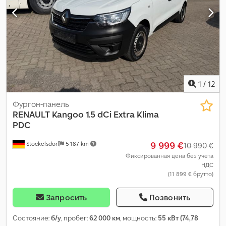
ABS, Блютуз, кондиционер, система контроля тяги,
центральный замок, электрорегулировка стекол,
электрорегулируемое зеркало
,
1
/
12
Фургон-панель
RENAULT
Kangoo 1.5 dCi Extra Klima
PDC
9 999 €
Stockelsdorf
5 187 km
10 990 €
Фиксированная цена без учета
НДС
(11 899 € брутто)
Запросить
Позвонить
Состояние:
б/у
, пробег:
62 000 км
, мощность:
55 кВт (74,78