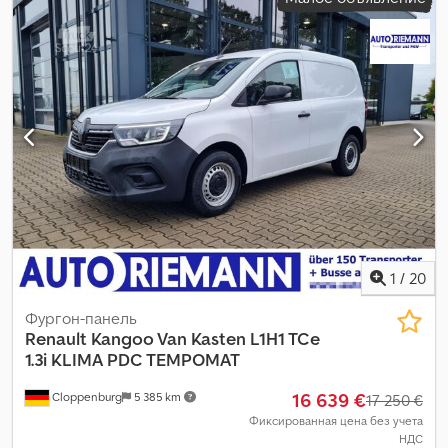
1
/
20
Фургон-панель
Renault
Kangoo Van Kasten L1H1 TCe
1.3i KLIMA PDC TEMPOMAT
16 639 €
Cloppenburg
5 385 km
17 250 €
Фиксированная цена без учета
НДС