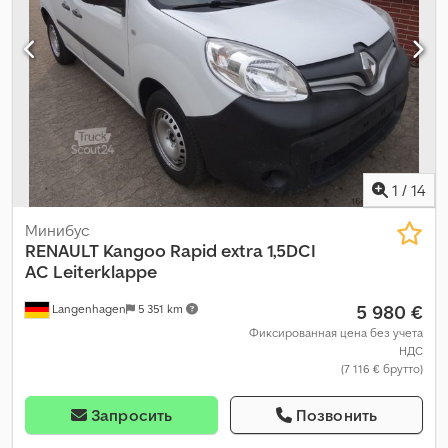
1
/
14
Минибус
RENAULT
Kangoo Rapid extra 1,5DCI
AC Leiterklappe
5 980 €
Langenhagen
5 351 km
Фиксированная цена без учета
НДС
(7 116 € брутто)
Запросить
Позвонить