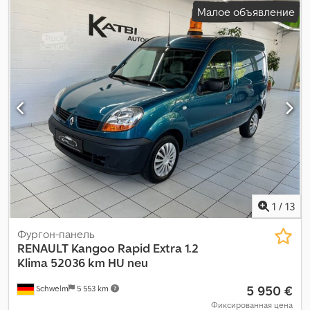
Малое объявление
1
/
13
Фургон-панель
RENAULT
Kangoo Rapid Extra 1.2
Klima 52036 km HU neu
5 950 €
Schwelm
5 553 km
Фиксированная цена