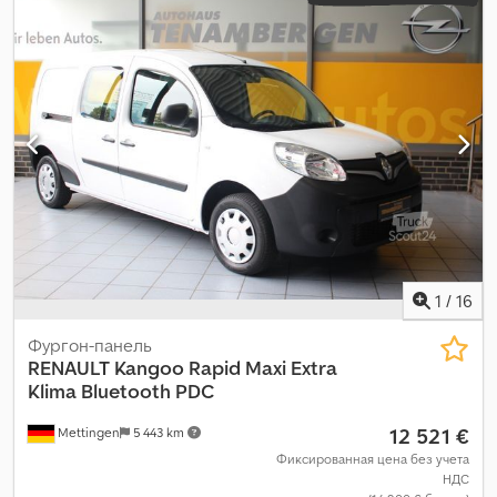
1
/
16
Фургон-панель
RENAULT
Kangoo Rapid Maxi Extra
Klima Bluetooth PDC
12 521 €
Mettingen
5 443 km
Фиксированная цена без учета
НДС