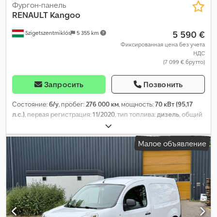
Фургон-панель
RENAULT
Kangoo
5 590 €
Szigetszentmiklós
5 355 km
Фиксированная цена без учета
НДС
(7 099 € брутто)
Запросить
Позвонить
Состояние:
б/у
, пробег:
276 000 км
, мощность:
70 кВт (95,17
л.с.)
, первая регистрация:
11/2020
, тип топлива:
дизель
, общий
вес:
1 980 кг
, следующая проверка (TÜV):
09/2026
, цвет:
белый
,
тип передачи:
механический
, класс выбросов:
Евро 6
,
Малое объявление
количество мест:
2
, длина грузового отсека:
1 685 мм
, ширина
пространства для загрузки:
1 198 мм
, высота грузового отсека:
1 255 мм
, Год выпуска:
2020
, Оборудование:
ABS, кондиционер,
центральный замок
,