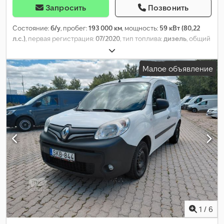
Запросить
Позвонить
Состояние:
б/у
, пробег:
193 000 км
, мощность:
59 кВт (80,22
л.с.)
, первая регистрация:
07/2020
, тип топлива:
дизель
, общий
вес:
1 980 кг
, следующая проверка (TÜV):
09/2026
, цвет:
белый
,
тип передачи:
механический
, класс выбросов:
Евро 6
,
Малое объявление
количество мест:
2
, длина грузового отсека:
1 611 мм
, ширина
пространства для загрузки:
1 190 мм
, высота грузового отсека:
1 230 мм
, Год выпуска:
2020
, Оборудование:
ABS, кондиционер,
центральный замок
,
1
/
6