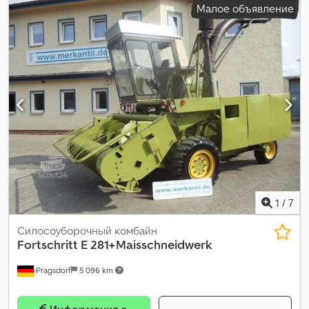
Малое объявление
1
/
7
Силосоуборочный комбайн
Fortschritt
E 281+Maisschneidwerk
Pragsdorf
5 096 km
Информация о