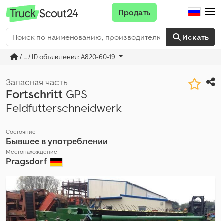
Продать
Искать
/ ... / ID объявления: A820-60-19
Запасная часть
Fortschritt
GPS
Feldfutterschneidwerk
Состояние
Бывшее в употреблении
Местонахождение
Pragsdorf