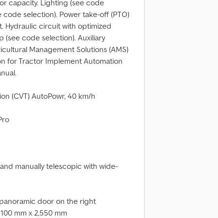
ator capacity. Lighting (see code
e code selection). Power take-off (PTO)
t. Hydraulic circuit with optimized
 (see code selection). Auxiliary
gricultural Management Solutions (AMS)
tion for Tractor Implement Automation
nual.
sion (CVT) AutoPowr, 40 km/h
Pro
e and manually telescopic with wide-
 panoramic door on the right
n, 100 mm x 2,550 mm