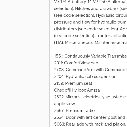
V / 174 A battery. 14 V / 250 A altern
selection). Hitches and drawbars (se
(see code selection). Hydraulic circui
pressure and flow for hydraulic pump
distributors (see code selection). A
(see code selection). Tractor activa
(TIA). Miscellaneous. Maintenance ma
1551: Continuously Variable Transmis
2011: ComfortView cab
2708: CommandArm with Command
2204: Hydraulic cab suspension
2159: Premium seat
Chsdpfji Hy Icox Amzsa
2522: Mirrors - electrically adjustabl
angle view
2667: Premium radio
2634: Door with left center post and
5063: Rear axle with rack and pinio