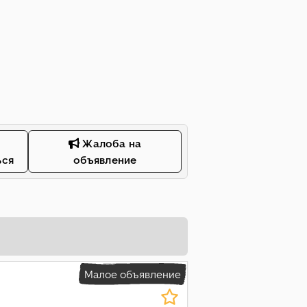
Жалоба на
ься
объявление
Малое объявление