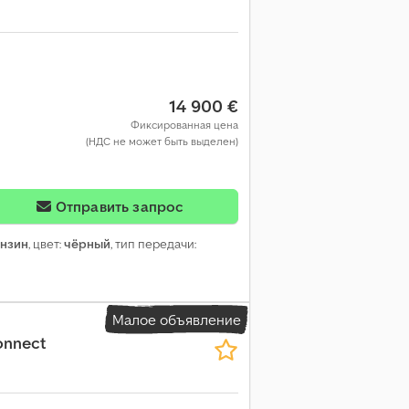
14 900 €
Фиксированная цена
(НДС не может быть выделен)
Отправить запрос
нзин
, цвет:
чёрный
, тип передачи:
Малое объявление
onnect