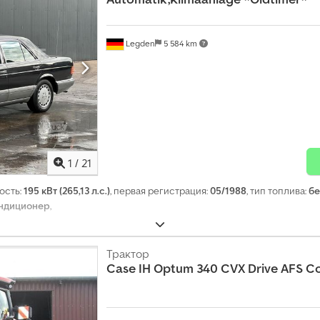
Legden
5 584 km
1
/
21
ость:
195 кВт (265,13 л.с.)
, первая регистрация:
05/1988
, тип топлива:
бе
ондиционер
,
Трактор
Case IH
Optum 340 CVX Drive AFS C