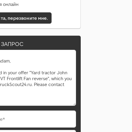
я онлайн
а, перезвоните мне.
 ЗАПРОС
е*