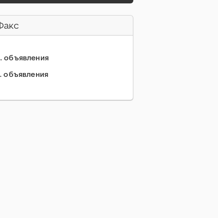
Факс
... объявления
.. объявления