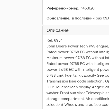
Референс-номер:
1453120
Обновление:
в последний раз 09.
Описание
Ref: 6954
John Deere Power Tech PVS engine, c
Rated power 97/68 EC without intel
Maximum power 97/68 EC without int
Rated power 97/68 EC with intellig
power 97/68 EC with intelligent po
6,788 cm³. Fuel tank capacity (see co
Transmission (see code selection). Ope
330°. Touchscreen display. Angled d
washer. Front sun visor. Telescopic a
storage compartment. Air conditionin
selection). Wheels and tires (see code