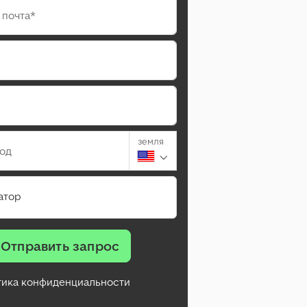
 почта*
земля
род
атор
Отправить запрос
тика конфиденциальности