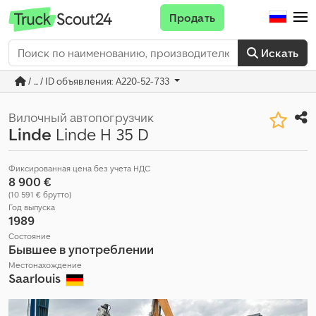
Продать
Искать
/ ... / ID объявления: A220-52-733
Вилочный автопогрузчик
Linde
Linde H 35 D
Фиксированная цена без учета НДС
8 900 €
(10 591 € брутто)
Год выпуска
1989
Состояние
Бывшее в употреблении
Местонахождение
Saarlouis