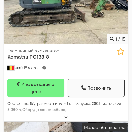
1
/
15
Гусеничный экскаватор
Komatsu
PC138-8
Sorée
5 724 km
Информация о
Позвонить
цене
Состояние:
б/у
, размер шины:
-
, Год выпуска:
2008
, моточасы:
8 060 h
, Оборудование:
кабина
,
Малое объявление