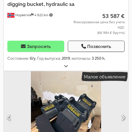
digging bucket, hydraulic sa
53 587 €
Норвегия
4 922 km
Фиксированная цена без учета
НДС
(66 984 € брутто)
Запросить
Позвонить
Состояние:
б/у
, Год выпуска:
2019
, моточасы:
3 250 h
,
Малое объявление