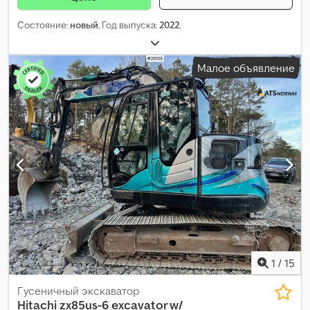
Состояние:
новый
, Год выпуска:
2022
,
Малое объявление
1
/
15
Гусеничный экскаватор
Hitachi
zx85us-6 excavator w/