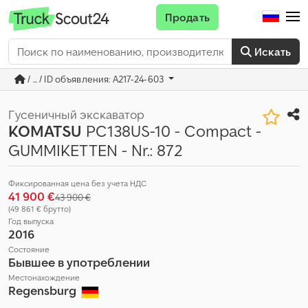
Продать
Искать
/ ... / ID объявления: A217-24-603
Гусеничный экскаватор
KOMATSU
PC138US-10 - Compact -
GUMMIKETTEN - Nr.: 872
Фиксированная цена без учета НДС
41 900 €
43 900 €
(49 861 € брутто)
Год выпуска
2016
Состояние
Бывшее в употреблении
Местонахождение
Regensburg