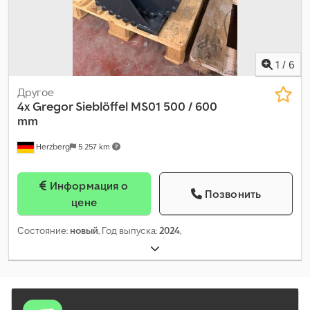
1
/
6
Другое
4x Gregor Sieblöffel MS01 500 / 600
mm
Herzberg
5 257 km
Информация о
Позвонить
цене
Состояние:
новый
, Год выпуска:
2024
,