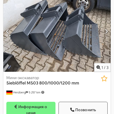
1
/
3
Мини-экскаватор
Sieblöffel MS03 800/1000/1200 mm
Herzberg
5 257 km
Информация о
Позвонить
цене