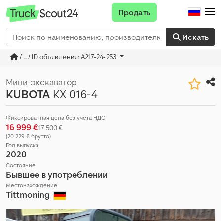
Продать
Искать
/ ... / ID объявления: A217-24-253
Мини-экскаватор
KUBOTA
KX 016-4
Фиксированная цена без учета НДС
16 999 €
17 500 €
(20 229 € брутто)
Год выпуска
2020
Состояние
Бывшее в употреблении
Местонахождение
Tittmoning