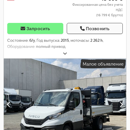
Фиксированная цена без учета
НДС
(16 799 € брутто)
Запросить
Позвонить
Состояние:
б/у
, Год выпуска:
2015
, моточасы:
2 262 h
,
Оборудование:
полный привод
,
Малое объявление