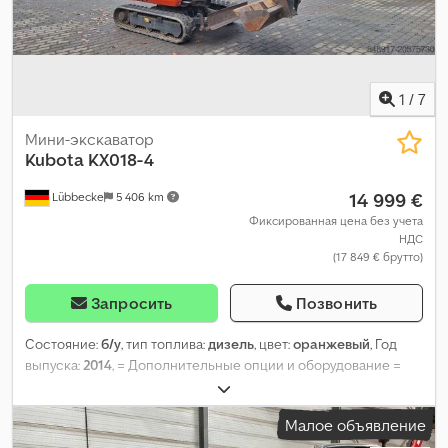
1
/
7
Мини-экскаватор
Kubota
KX018-4
14 999 €
Lübbecke
5 406 km
Фиксированная цена без учета
НДС
(17 849 € брутто)
Запросить
Позвонить
Состояние:
б/у
, тип топлива:
дизель
, цвет:
оранжевый
, Год
выпуска:
2014
, = Дополнительные опции и оборудование =
Csdpfxoxx Stwj Angjha - Централизованная система смазки
Малое объявление