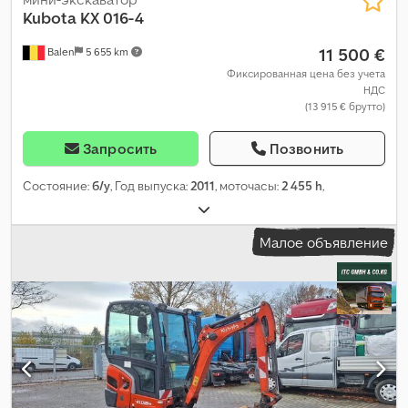
Kubota
KX 016-4
11 500 €
Balen
5 655 km
Фиксированная цена без учета
НДС
(13 915 € брутто)
Запросить
Позвонить
Состояние:
б/у
, Год выпуска:
2011
, моточасы:
2 455 h
,
Малое объявление