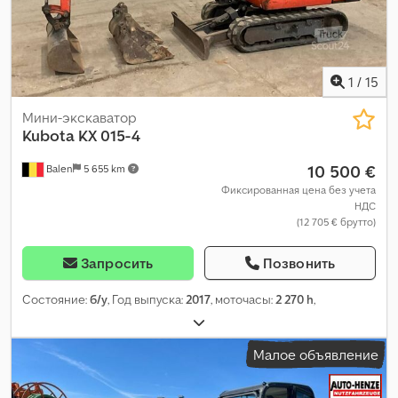
1
/
15
Мини-экскаватор
Kubota
KX 015-4
10 500 €
Balen
5 655 km
Фиксированная цена без учета
НДС
(12 705 € брутто)
Запросить
Позвонить
Состояние:
б/у
, Год выпуска:
2017
, моточасы:
2 270 h
,
Малое объявление