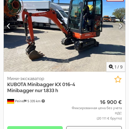
1
/
9
Мини-экскаватор
KUBOTA
Minibagger KX 016-4
Minibagger nur 1.833 h
16 900 €
Peine
5 335 km
Фиксированная цена без учета
НДС
(20 111 € брутто)