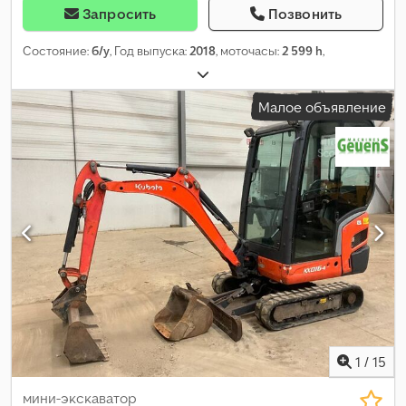
Запросить
Позвонить
Состояние:
б/у
, Год выпуска:
2018
, моточасы:
2 599 h
,
Малое объявление
1
/
15
мини-экскаватор