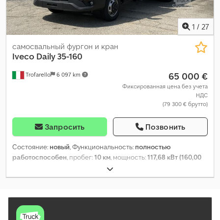
1
/
27
самосвальный фургон и кран
Iveco
Daily 35-160
65 000 €
Trofarello
6 097 km
Фиксированная цена без учета
НДС
(79 300 € брутто)
Запросить
Позвонить
Состояние:
новый
, Функциональность:
полностью
работоспособен
, пробег:
10 км
, мощность:
117,68 кВт (160,00
л.с.)
, тип топлива:
дизель
, состояние шин:
100 процент
,
колесная база:
3 450 мм
, цвет:
белый
, тип передачи:
механический
, количество передач:
6
, класс выбросов:
Евро
6
, количество мест:
3
, Год выпуска:
2025
, Оборудование:
ABS,
AdBlue, Android Auto, Apple CarPlay, EBS (Электронная
тормозная система), USB-порт, Блютуз, ассистент