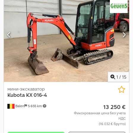
1
/
15
мини-экскаватор
Kubota
KX 016-4
13 250 €
Balen
5 655 km
Фиксированная цена без учета
НДС
(16 032 € брутто)