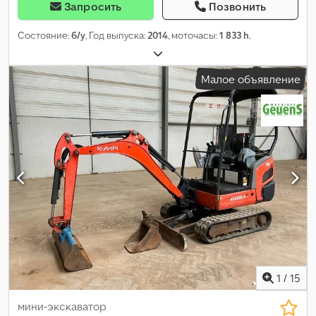
Запросить
Позвонить
Состояние:
б/у
, Год выпуска:
2014
, моточасы:
1 833 h
,
Малое объявление
1
/
15
мини-экскаватор