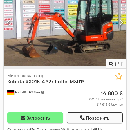
1
/
11
Мини-экскаватор
Kubota
KX016-4 *2x Löffel MS01*
14 800 €
Fürth
5 633 km
EXW VB без учета НДС
(17 612 € брутто)
Запросить
Позвонить
Состояние:
б/у
, Год выпуска:
2016
, моточасы:
1 453 h
,