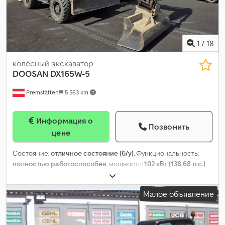
1
/
18
колёсный экскаватор
DOOSAN
DX165W-5
Premstätten
5 563 km
Информация о
Позвонить
цене
Состояние:
отличное состояние (б/у)
, Функциональность:
полностью работоспособен
, мощность:
102 кВт (138,68 л.с.)
,
тип передачи:
автоматический
, тип топлива:
дизель
, цвет:
оранжевый
, общий вес:
18 200 кг
, Год выпуска:
2021
, моточасы:
Малое объявление
2 017 h
, Оборудование:
4-в-1 ковш, гидравлика, гидравлика
захвата, гидравлический молот, кабина, кондиционер,
полный привод, стандартный ковш
,