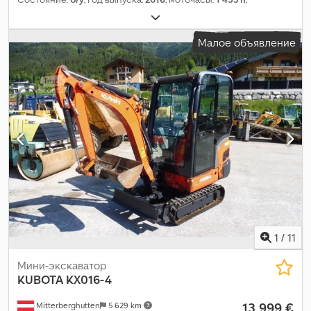
Малое объявление
1
/
11
Мини-экскаватор
KUBOTA
KX016-4
13 999 €
Mitterberghutten
5 629 km