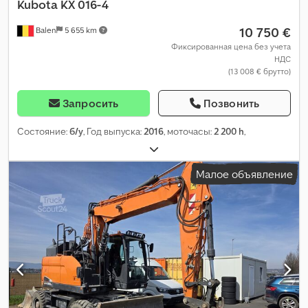
Kubota
KX 016-4
10 750 €
Balen
5 655 km
Фиксированная цена без учета
НДС
(13 008 € брутто)
Запросить
Позвонить
Состояние:
б/у
, Год выпуска:
2016
, моточасы:
2 200 h
,
Малое объявление