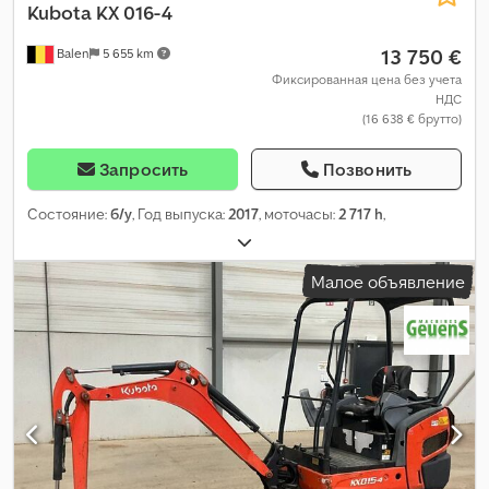
Kubota
KX 016-4
13 750 €
Balen
5 655 km
Фиксированная цена без учета
НДС
(16 638 € брутто)
Запросить
Позвонить
Состояние:
б/у
, Год выпуска:
2017
, моточасы:
2 717 h
,
Малое объявление