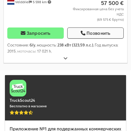
57 500 €
Velddriel
5 598 km
Фиксированная цена без учета
НДС
(69 575 € брутто)
Запросить
Позвонить
Состояние:
б/у
, мощность:
238 кВт (323,59 л.с.)
, Год выпуска:
2015
, моточасы:
17 021 h
,
TruckScout24
Бесплатно в магазине
Приложение №1 для подержанных коммерческих