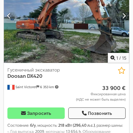
1
/
15
Гусеничный экскаватор
Doosan
DX420
33 900 €
Saint Victoret
6 353 km
Фиксированная цена
(НДС не может быть выделен)
Запросить
Позвонить
Состояние:
б/у
, мощность:
218 кВт (296,40 л.с.)
, размер шины:
-
, Год выпуска:
2009
, моточасы:
13 654 h
, Оборудование: