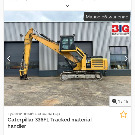
кабина
,
Малое объявление
1
/
15
гусеничный экскаватор
Caterpillar
336FL Tracked material
handler