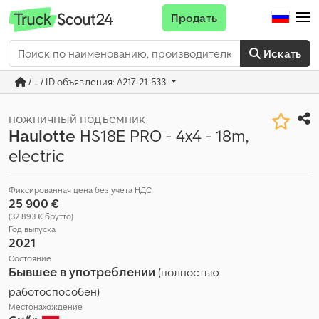
Продать
Искать
/ ... / ID объявления: A217-21-533
ножничный подъемник
Haulotte
HS18E PRO - 4x4 - 18m,
electric
Фиксированная цена без учета НДС
25 900 €
(32 893 € брутто)
Год выпуска
2021
Состояние
Бывшее в употреблении
(полностью
работоспособен)
Местонахождение