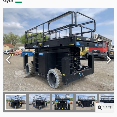
Győr
1
/
17