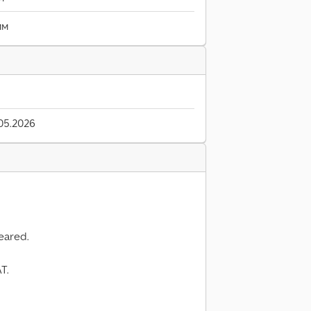
мм
05.2026
leared.
T.