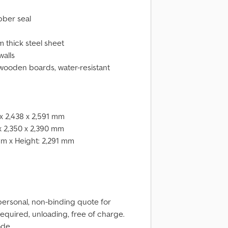
bber seal
 thick steel sheet
walls
wooden boards, water-resistant
 x 2,438 x 2,591 mm
 x 2,350 x 2,390 mm
mm x Height: 2,291 mm
personal, non-binding quote for
 required, unloading, free of charge.
ode.