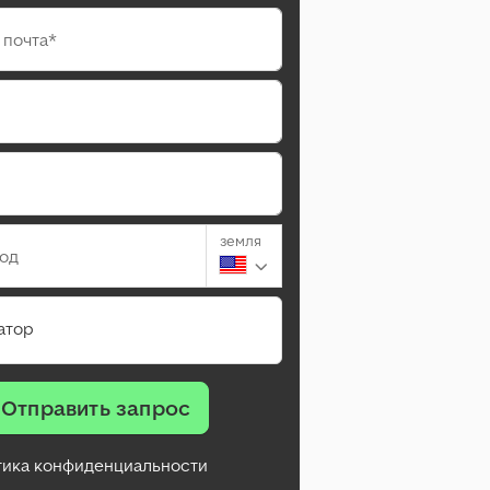
 почта*
земля
род
атор
Отправить запрос
тика конфиденциальности