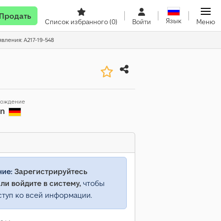
Продать
Язык
Список избранного
(0)
Войти
Меню
явления: A217-19-548
хождение
en
ние:
Зарегистрируйтесь
ли войдите в систему,
чтобы
ступ ко всей информации.