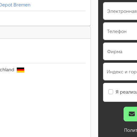
 Depot Bremen
Электронная
Телефон
Фирма
schland
Индекс и го
Я реализ
Поли