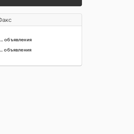
Факс
... объявления
... объявления