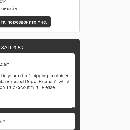
014
 онлайн
а, перезвоните мне.
 ЗАПРОС
е*