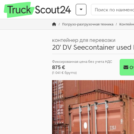
Погрузо-разгрузочная техника
Контейн
контейнер для перевозки
20' DV Seecontainer use
Фиксированная цена без учета НДС
875 €
О
(1 041 € брутто)