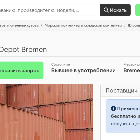
Искать
еры и сменные кузова
Морской контейнер и складской контейнер
ID объ
d Depot Bremen
Состояние
Местона
Бывшее в употреблении
Brem
тправить запрос
Поставщик
Примеча
бесплатно и
получить до