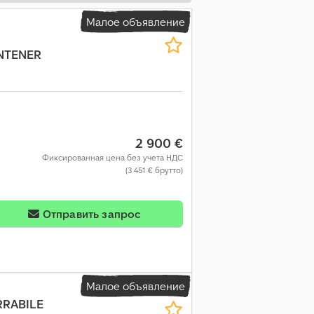
Малое объявление
NTENER
2 900 €
Фиксированная цена без учета НДС
(3 451 € брутто)
Отправить запрос
Малое объявление
RRABILE