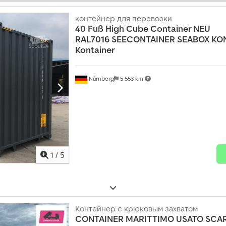
контейнер для перевозки
40 Fuß High Cube Container NEU
RAL7016
SEECONTAINER SEABOX KO
Kontainer
Nürnberg
5 553 km
1
/
5
Контейнер с крюковым захватом
CONTAINER MARITTIMO USATO SCA