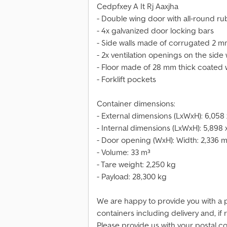
Cedpfxey A It Rj Aaxjha
- Double wing door with all-round ru
- 4x galvanized door locking bars
- Side walls made of corrugated 2 mm
- 2x ventilation openings on the side 
- Floor made of 28 mm thick coated 
- Forklift pockets
Container dimensions:
- External dimensions (LxWxH): 6,058
- Internal dimensions (LxWxH): 5,898
- Door opening (WxH): Width: 2,336 
- Volume: 33 m³
- Tare weight: 2,250 kg
- Payload: 28,300 kg
We are happy to provide you with a 
containers including delivery and, if
Please provide us with your postal c