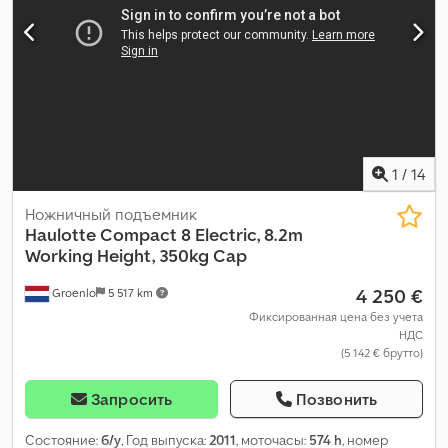
1
/
14
Ножничный подъемник
Haulotte
Compact 8 Electric, 8.2m
Working Height, 350kg Cap
4 250 €
Groenlo
5 517 km
Фиксированная цена без учета
НДС
(5 142 € брутто)
Запросить
Позвонить
Состояние:
б/у
, Год выпуска:
2011
, моточасы:
574 h
, номер