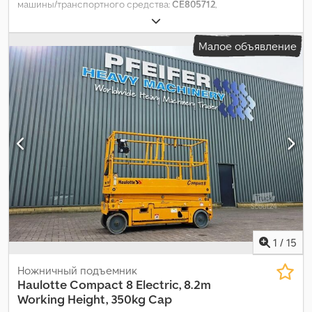
машины/транспортного средства:
CE805712
,
Малое объявление
1
/
15
Ножничный подъемник
Haulotte
Compact 8 Electric, 8.2m
Working Height, 350kg Cap