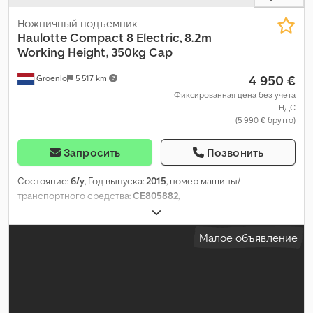
Ножничный подъемник
Haulotte
Compact 8 Electric, 8.2m
Working Height, 350kg Cap
4 950 €
Groenlo
5 517 km
Фиксированная цена без учета
НДС
(5 990 € брутто)
Запросить
Позвонить
Состояние:
б/у
, Год выпуска:
2015
, номер машины/
транспортного средства:
CE805882
,
Малое объявление