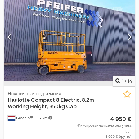
1
/
14
Ножничный подъемник
Haulotte
Compact 8 Electric, 8.2m
Working Height, 350kg Cap
4 950 €
Groenlo
5 517 km
Фиксированная цена без учета
НДС
(5 990 € брутто)