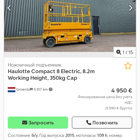
1
/
15
Ножничный подъемник
Haulotte
Compact 8 Electric, 8.2m
Working Height, 350kg Cap
4 950 €
Groenlo
5 517 km
Фиксированная цена без учета
НДС
(5 990 € брутто)
Запросить
Позвонить
Состояние:
б/у
, Год выпуска:
2015
, моточасы:
109 h
, номер