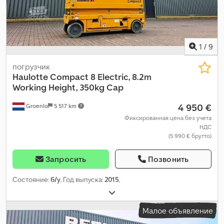
1
/
9
погрузчик
Haulotte
Compact 8 Electric, 8.2m
Working Height, 350kg Cap
4 950 €
Groenlo
5 517 km
Фиксированная цена без учета
НДС
(5 990 € брутто)
Запросить
Позвонить
Состояние:
б/у
, Год выпуска:
2015
,
Малое объявление