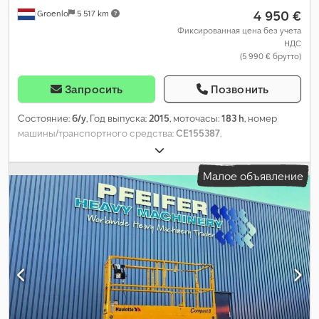
4 950 €
Groenlo
5 517 km
Фиксированная цена без учета
НДС
(5 990 € брутто)
Запросить
Позвонить
Состояние:
б/у
, Год выпуска:
2015
, моточасы:
183 h
, номер
машины/транспортного средства:
CE155387
,
Малое объявление