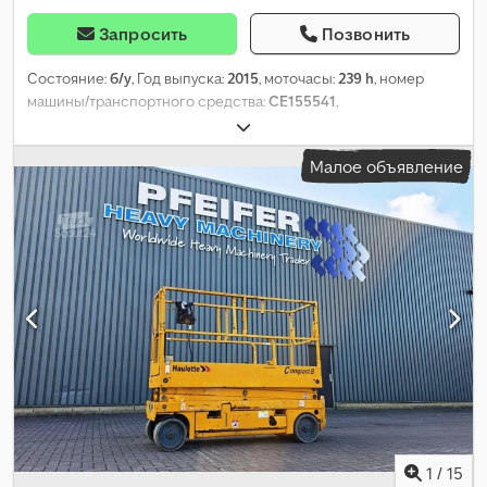
Запросить
Позвонить
Состояние:
б/у
, Год выпуска:
2015
, моточасы:
239 h
, номер
машины/транспортного средства:
CE155541
,
Малое объявление
1
/
15