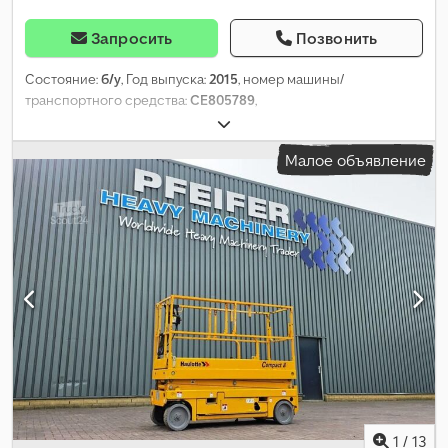
Запросить
Позвонить
Состояние:
б/у
, Год выпуска:
2015
, номер машины/
транспортного средства:
CE805789
,
Малое объявление
1
/
13