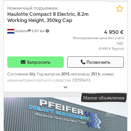
Ножничный подъемник
Haulotte
Compact 8 Electric, 8.2m
Working Height, 350kg Cap
4 950 €
Groenlo
5 517 km
Фиксированная цена без учета
НДС
(5 990 € брутто)
Запросить
Позвонить
Состояние:
б/у
, Год выпуска:
2015
, моточасы:
251 h
, номер
машины/транспортного средства:
CE155413
,
Малое объявление