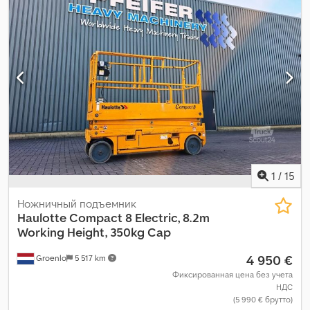
1
/
15
Ножничный подъемник
Haulotte
Compact 8 Electric, 8.2m
Working Height, 350kg Cap
4 950 €
Groenlo
5 517 km
Фиксированная цена без учета
НДС
(5 990 € брутто)