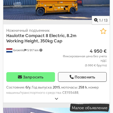
1
/
13
Ножничный подъемник
Haulotte
Compact 8 Electric, 8.2m
Working Height, 350kg Cap
4 950 €
Groenlo
5 517 km
Фиксированная цена без учета
НДС
(5 990 € брутто)
Запросить
Позвонить
Состояние:
б/у
, Год выпуска:
2015
, моточасы:
258 h
, номер
машины/транспортного средства:
CE155488
,
Малое объявление