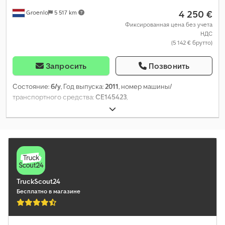
4 250 €
Groenlo
5 517 km
Фиксированная цена без учета
НДС
(5 142 € брутто)
Запросить
Позвонить
Состояние:
б/у
, Год выпуска:
2011
, номер машины/
транспортного средства:
CE145423
,
TruckScout24
Бесплатно в магазине