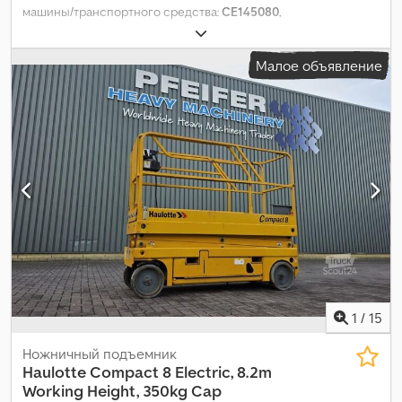
машины/транспортного средства:
CE145080
,
Малое объявление
1
/
15
Ножничный подъемник
Haulotte
Compact 8 Electric, 8.2m
Working Height, 350kg Cap