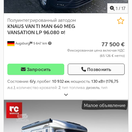
1
/
17
Полуинтегрированный автодом
KNAUS
VAN TI MAN 640 MEG
VANSATION LP 96.080 ¤!
77 500 €
Augsburg
5 647 km
Фиксированная цена включая НДС
(65 126 € нетто)
Запросить
Позвонить
Состояние:
б/у
, пробег:
10 932 км
, мощность:
130 кВт (176,75
л.с.)
, количество кроватей:
2
, тип топлива:
дизель
, тип
передачи:
автоматический
, первая регистрация:
05/2025
,
общая длина:
6 890 мм
, общая ширина:
2 200 мм
, общая
Малое объявление
высота:
2 920 мм
, конфигурация осей:
2 оси
, класс выбросов:
Евро 6
, общий вес:
3 500 кг
, Оборудование:
ABS, ванная
комната, кондиционер, навигационная система, отопитель
стояночный, сажевый фильтр, электронная программа
стабилизации (ESP)
,