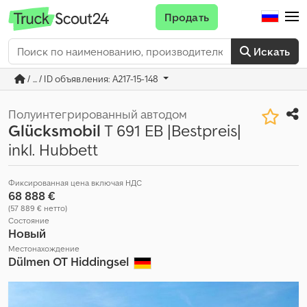
Продать
Искать
/ ... / ID объявления: A217-15-148
Полуинтегрированный автодом
Glücksmobil
T 691 EB |Bestpreis|
inkl. Hubbett
Фиксированная цена включая НДС
68 888 €
(57 889 € нетто)
Состояние
Новый
Местонахождение
Dülmen OT Hiddingsel