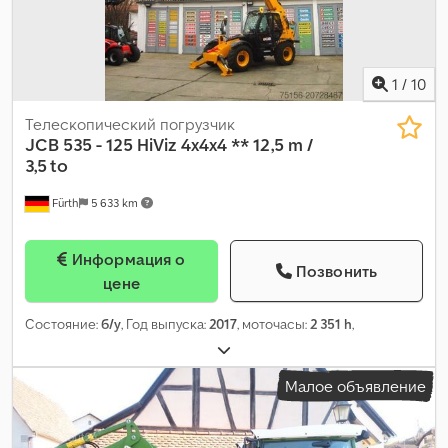
1
/
10
Телескопический погрузчик
JCB
535 - 125 HiViz 4x4x4 ** 12,5 m /
3,5 to
Fürth
5 633 km
Информация о
Позвонить
цене
Состояние:
б/у
, Год выпуска:
2017
, моточасы:
2 351 h
,
Малое объявление