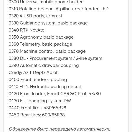
0300 Universal mobile phone holder
0310 Rotating beacon, A-pillar + rear fender, LED
0320 4 USB ports, armrest
0330 Guidance system, basic package
0340 RTK NovAtel
0350 Agronomy, basic package
0360 Telemetry, basic package
0370 Machine control, basic package
0380 DL - Procurement system / 2-line system
0390 Automatic drawbar coupling
Credjy Az T Depfx Apiof
0400 Front fenders, pivoting
0410 FL-4. Hydraulic working circuit
0420 Front loader, Fendt CARGO Profi 4X/80
0430 FL - damping system DW
0440 Front tires: 480/65R28
0450 Rear tires: 600/65R38
Объявление было переведено автоматически.