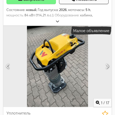
Состояние:
новый
, Год выпуска:
2026
, моточасы:
5 h
,
мощность:
84 кВт (114,21 л.с.)
, Оборудование:
кабина,
кондиционер, передняя навеска, полный привод
,
Малое объявление
1
/
17
Уплотнитель