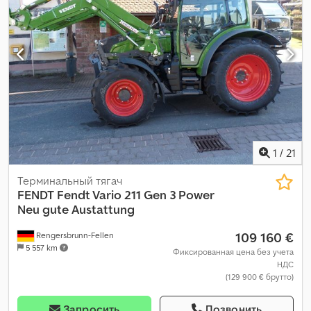
1
/
21
Терминальный тягач
FENDT
Fendt Vario 211 Gen 3 Power
Neu gute Austattung
109 160 €
Rengersbrunn-Fellen
5 557 km
Фиксированная цена без учета
НДС
(129 900 € брутто)
Запросить
Позвонить