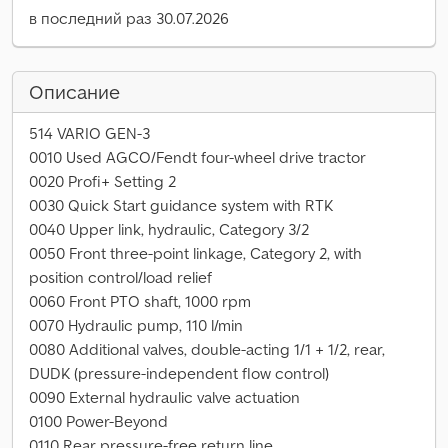
в последний раз 30.07.2026
Описание
514 VARIO GEN-3
0010 Used AGCO/Fendt four-wheel drive tractor
0020 Profi+ Setting 2
0030 Quick Start guidance system with RTK
0040 Upper link, hydraulic, Category 3/2
0050 Front three-point linkage, Category 2, with
position control/load relief
0060 Front PTO shaft, 1000 rpm
0070 Hydraulic pump, 110 l/min
0080 Additional valves, double-acting 1/1 + 1/2, rear,
DUDK (pressure-independent flow control)
0090 External hydraulic valve actuation
0100 Power-Beyond
0110 Rear pressure-free return line