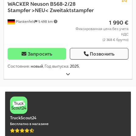
WACKER
Neuson BS68-2/28
Stampfer >NEU< Zweitaktstampfer
1 990 €
Plankenfels
5 498 km
Фиксированная цена без учета
НДС
(2 368 € брутто)
Запросить
Позвонить
Состояние:
новый
, Год выпуска:
2025
,
TruckScout24
Бесплатно в магазине