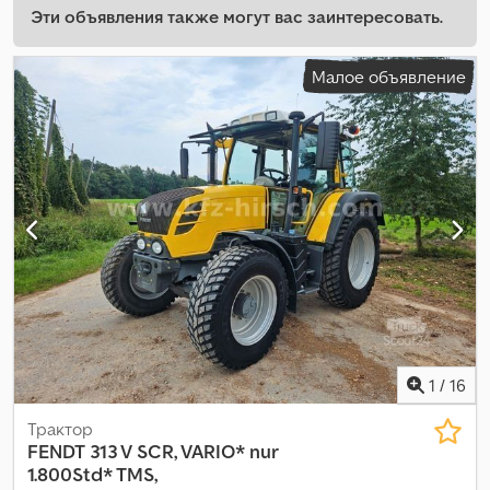
Эти объявления также могут вас заинтересовать.
Малое объявление
1
/
16
Трактор
FENDT
313 V SCR, VARIO* nur
1.800Std* TMS,