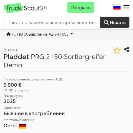
Продать
Искать
/ ... / ID объявления: A217-11-553
Захват
Pladdet
PRG 2-150 Sortiergreifer
Demo
Фиксированная цена без учета НДС
9 900 €
(11 781 € брутто)
Год выпуска
2025
Состояние
Бывшее в употреблении
Местонахождение
Oerel