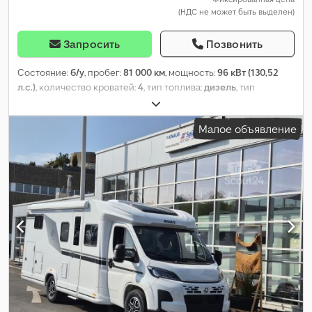
(НДС не может быть выделен)
Запросить
Позвонить
Состояние:
б/у
, пробег:
81 000 км
, мощность:
96 кВт (130,52
л.с.)
, количество кроватей:
4
, тип топлива:
дизель
, тип
передачи:
механический
, цвет:
белый
, первая регистрация:
07/2016
, общая длина:
6 950 мм
, общая ширина:
2 190 мм
,
Малое объявление
общая высота:
3 020 мм
, конфигурация осей:
2 оси
, класс
выбросов:
Евро 5
, общий вес:
3 500 кг
, Оборудование:
ABS,
ванная комната, кондиционер, сажевый фильтр,
электронная программа стабилизации (ESP)
,