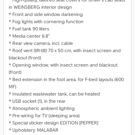
in WEINSBERG interior design
* Front and side window darkening
* Fog lights with cornering function
* Fuel tank 90 liters
* Media center 6.8"
* Rear view camera, incl. cable
* Roof vent (lift-tilt) 70 x 50 cm, with insect screen and
blackout (front)
* Opening window, with insect screen and blackout
(front)
* Bed extension in the foot area, for F-bed layouts (600
MF)
* Insulated wastewater tank, can be heated
* USB socket (1), in the rear
* Atmospheric ambient lighting
* Pre-wiring for TV (sleeping area)
* Special sticker design EDITION [PEPPER]
* Upholstery: MALABAR