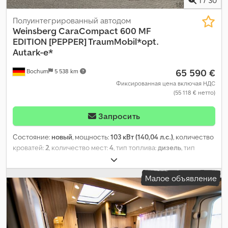
Полуинтегрированный автодом
Weinsberg
CaraCompact 600 MF
EDITION [PEPPER] TraumMobil*opt.
Autark-e*
65 590 €
Bochum
5 538 km
Фиксированная цена включая НДС
(55 118 € нетто)
Запросить
Состояние:
новый
, мощность:
103 кВт (140,04 л.с.)
, количество
кроватей:
2
, количество мест:
4
, тип топлива:
дизель
, тип
передачи:
механический
, цвет:
белый
, общая длина:
6 750 мм
,
общая ширина:
2 200 мм
, общая высота:
2 800 мм
,
Малое объявление
конфигурация осей:
2 оси
, класс выбросов:
Евро 6
, общий
вес:
3 500 кг
, собственный вес:
2 775 кг
, эксплуатационная
масса:
2 909 кг
, максимальная грузоподъёмность:
591 кг
, Год
выпуска:
2026
, колесная база:
380 мм
, Оборудование:
бортовая кухня
,