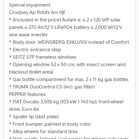
Special equipment:
Crodpey Ap Rdofx Am Hjf
* (Included in the price) Autark e: o 2 x 120 WP solar
panels o 270 Ah/12 V LiFePO4 battery o 2,000 W/12 V
sine wave inverter
* Body door: WEINSBERG EXKLUSIV instead of Comfort
* Electric entrance step
* SEITZ S7P frameless windows
* Opening window 52 x 50 cm, with insect screen and
blackout (toilet area)
* Gas bottle compartment for max. 2 x 11 kg gas bottles
* TRUMA DuoControl CS (incl. gas filter)
PEPPER features:
* FIAT Ducato 3,500 kg (103 kW / 140 hp), front-wheel
drive, Euro 6e
* Spoiler lip (skid plate)
* Front bumper painted in body color
* Alloy wheels for standard tires
* High-quality, tailored seat covers for driver's cab seats