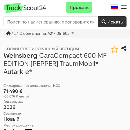
Продать
Искать
/ ... / ID объявления: A217-05-603
Полуинтегрированный автодом
Weinsberg
CaraCompact 600 MF
EDITION [PEPPER] TraumMobil*
Autark-e*
Фиксированная цена включая НДС
71 490 €
(60 076 € нетто)
Год выпуска
2026
Состояние
Новый
Местонахождение