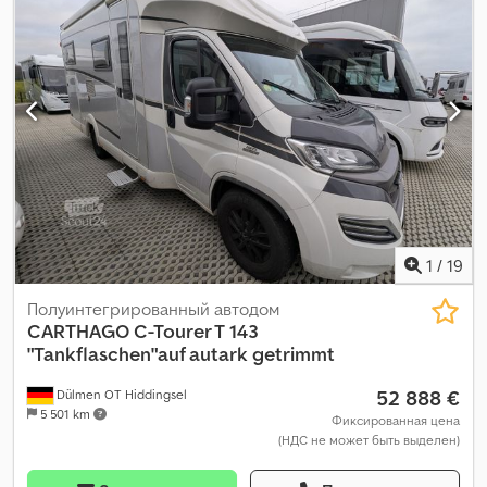
масса:
2 951 кг
, максимальная грузоподъёмность:
549 кг
, Год
выпуска:
2026
, колесная база:
380 мм
, Оборудование:
бортовая кухня
,
1
/
19
Полуинтегрированный автодом
CARTHAGO
C-Tourer T 143
"Tankflaschen"auf autark getrimmt
52 888 €
Dülmen OT Hiddingsel
5 501 km
Фиксированная цена
(НДС не может быть выделен)