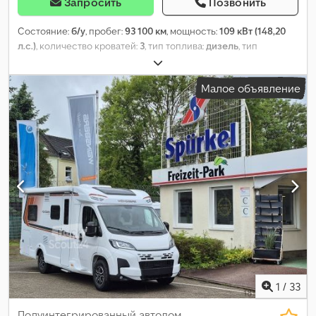
Запросить
Позвонить
Состояние:
б/у
, пробег:
93 100 км
, мощность:
109 кВт (148,20
л.с.)
, количество кроватей:
3
, тип топлива:
дизель
, тип
передачи:
механический
, цвет:
белый
, первая регистрация:
01/2016
, общая длина:
6 840 мм
, общая ширина:
2 340 мм
,
Малое объявление
общая высота:
2 940 мм
, конфигурация осей:
2 оси
, класс
выбросов:
Евро 5
, общий вес:
4 250 кг
, Оборудование:
ABS,
ванная комната, гарантия на подержанные транспортные
средства, кондиционер, навигационная система, сажевый
фильтр, электронная программа стабилизации (ESP)
,
1
/
33
Полуинтегрированный автодом