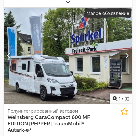
л.с.)
, количество кроватей:
4
, количество мест:
4
, тип топлива:
электрический
, тип передачи:
механический
, цвет:
белый
,
Малое объявление
первая регистрация:
11/2018
, следующая проверка (TÜV):
03/2028
, производитель шасси:
Fiat
, модель шасси:
Ducato 2.3
Multijet 150
, общая длина:
6 990 мм
, общая ширина:
2 220 мм
,
общая высота:
2 770 мм
, конфигурация осей:
2 оси
, класс
выбросов:
Евро 6
, ёмкость топливного бака:
90 л
, Год выпуска:
2018
, Оборудование:
ABS, бортовая кухня, бортовой
компьютер, ванная комната, всесезонные шины,
гидроусилитель руля, душ, козырёк, кондиционер, круиз-
контроль, навигационная система, не курящий автомобиль,
односпальные кровати, парктроники, подушка
безопасности, подъемная кровать, сажевый фильтр,
система иммобилайзера, система контроля тяги,
спутниковая антенна, электронная программа
стабилизации (ESP)
,
1
/
32
Полуинтегрированный автодом
Weinsberg
CaraCompact 600 MF
EDITION [PEPPER] TraumMobil*
Autark-e*