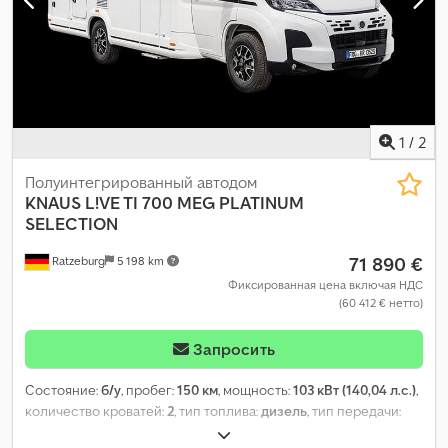
1
/
2
Полуинтегрированный автодом
KNAUS
L!VE TI 700 MEG PLATINUM
SELECTION
71 890 €
Ratzeburg
5 198 km
Фиксированная цена включая НДС
(60 412 € нетто)
Запросить
Состояние:
б/у
, пробег:
150 км
, мощность:
103 кВт (140,04 л.с.)
,
количество кроватей:
2
, тип топлива:
дизель
, тип передачи:
механический
, цвет:
белый
, первая регистрация:
06/2026
,