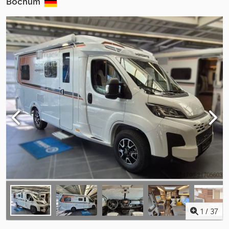
Bochum
1
/
37