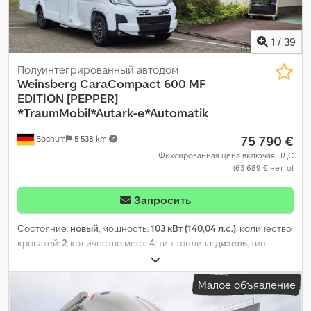
1
/
39
Полуинтегрированный автодом
Weinsberg
CaraCompact 600 MF
EDITION [PEPPER]
*TraumMobil*Autark-e*Automatik
75 790 €
Bochum
5 538 km
Фиксированная цена включая НДС
(63 689 € нетто)
Запросить
Состояние:
новый
, мощность:
103 кВт (140,04 л.с.)
, количество
кроватей:
2
, количество мест:
4
, тип топлива:
дизель
, тип
передачи:
автоматический
, цвет:
белый
, общая длина:
6 750
мм
, общая ширина:
2 200 мм
, общая высота:
2 800 мм
,
Малое объявление
конфигурация осей:
2 оси
, класс выбросов:
Евро 6
, общий
вес:
3 500 кг
, собственный вес:
2 775 кг
, эксплуатационная