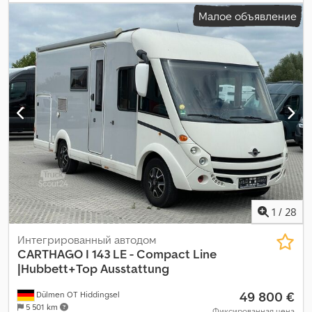
общая длина:
7 480 мм
, общая ширина:
2 320 мм
, общая высота:
Малое объявление
2 790 мм
, конфигурация осей:
2 оси
, общий вес:
3 500 кг
,
Оборудование:
ABS, ванная комната, гарантия на
подержанные транспортные средства, кондиционер,
навигационная система, сажевый фильтр, электронная
программа стабилизации (ESP)
,
1
/
28
Интегрированный автодом
CARTHAGO
I 143 LE - Compact Line
|Hubbett+Top Ausstattung
49 800 €
Dülmen OT Hiddingsel
5 501 km
Фиксированная цена