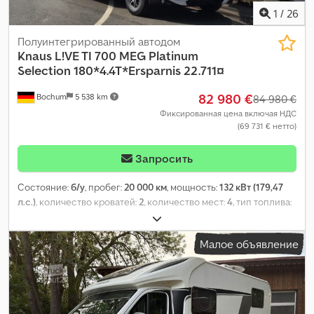
1
/
26
Полуинтегрированный автодом
Knaus
L!VE TI 700 MEG Platinum
Selection 180*4.4T*Ersparnis 22.711¤
82 980 €
Bochum
5 538 km
84 980 €
Фиксированная цена включая НДС
(69 731 € нетто)
Запросить
Состояние:
б/у
, пробег:
20 000 км
, мощность:
132 кВт (179,47
л.с.)
, количество кроватей:
2
, количество мест:
4
, тип топлива:
дизель
, тип передачи:
автоматический
, цвет:
белый
, первая
регистрация:
04/2026
, общая длина:
7 480 мм
, общая ширина:
Малое объявление
2 320 мм
, общая высота:
2 790 мм
, конфигурация осей:
2 оси
,
класс выбросов:
Евро 6
, общий вес:
4 400 кг
, собственный
вес:
2 966 кг
, эксплуатационная масса:
3 116 кг
, максимальная
грузоподъёмность:
1 284 кг
, Год выпуска:
2025
, колесная база:
403 мм
, Оборудование:
бортовая кухня
,