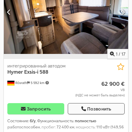
1
/
17
интегрированный автодом
Hymer
Exsis-i 588
62 900 €
Rösrath
5 592 km
VB
(НДС не может быть выделен)
Запросить
Позвонить
Состояние:
б/у
, Функциональность:
полностью
работоспособен
, пробег:
72 400 км
, мощность:
110 кВт (149,56