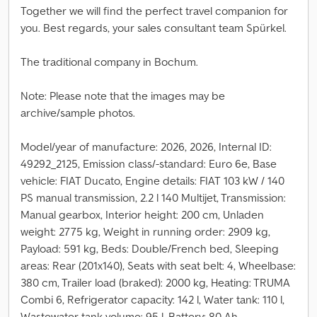
Together we will find the perfect travel companion for
you. Best regards, your sales consultant team Spürkel.
The traditional company in Bochum.
Note: Please note that the images may be
archive/sample photos.
Model/year of manufacture: 2026, 2026, Internal ID:
49292_2125, Emission class/-standard: Euro 6e, Base
vehicle: FIAT Ducato, Engine details: FIAT 103 kW / 140
PS manual transmission, 2.2 l 140 Multijet, Transmission:
Manual gearbox, Interior height: 200 cm, Unladen
weight: 2775 kg, Weight in running order: 2909 kg,
Payload: 591 kg, Beds: Double/French bed, Sleeping
areas: Rear (201x140), Seats with seat belt: 4, Wheelbase:
380 cm, Trailer load (braked): 2000 kg, Heating: TRUMA
Combi 6, Refrigerator capacity: 142 l, Water tank: 110 l,
Wastewater tank volume: 95 l, Battery: 80 Ah,