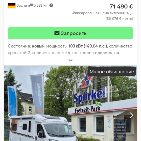
71 490 €
Bochum
5 538 km
Фиксированная цена включая НДС
(60 076 € нетто)
Запросить
Состояние:
новый
, мощность:
103 кВт (140,04 л.с.)
, количество
кроватей:
2
, количество мест:
4
, тип топлива:
дизель
, тип
передачи:
механический
, цвет:
белый
, общая длина:
6 750 мм
,
общая ширина:
2 200 мм
, общая высота:
2 800 мм
,
Малое объявление
конфигурация осей:
2 оси
, класс выбросов:
Евро 6
, общий
вес:
3 500 кг
, собственный вес:
2 775 кг
, эксплуатационная
масса:
2 909 кг
, максимальная грузоподъёмность:
591 кг
, Год
выпуска:
2026
, колесная база:
380 мм
, Оборудование:
бортовая кухня
,