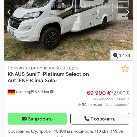
1
/
39
Полуинтегрированный автодом
KNAUS
Suni Ti Platinum Selection
Aut. E&P Klima Solar
69 900 €
Nürnberg
5 545 km
72 900 €
Фиксированная цена
(НДС не может быть выделен)
Запросить
Позвонить
Состояние:
б/у
, пробег:
15 100 км
, мощность:
110 кВт (149,56