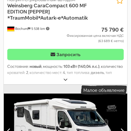
Weinsberg
CaraCompact 600 MF
EDITION [PEPPER]
*TraumMobil*Autark-e*Automatik
75 790 €
Bochum
5 538 km
Фиксированная цена включая НДС
(63 689 € нетто)
Запросить
Состояние:
новый
, мощность:
103 кВт (140,04 л.с.)
, количество
кроватей:
2
, количество мест:
4
, тип топлива:
дизель
, тип
передачи:
автоматический
, цвет:
белый
, общая длина:
6 750
мм
, общая ширина:
2 200 мм
, общая высота:
2 800 мм
,
Малое объявление
конфигурация осей:
2 оси
, класс выбросов:
Евро 6
, общий
вес:
3 500 кг
, собственный вес:
2 775 кг
, эксплуатационная
масса:
2 951 кг
, максимальная грузоподъёмность:
549 кг
, Год
выпуска:
2026
, колесная база:
380 мм
, Оборудование:
бортовая кухня
,