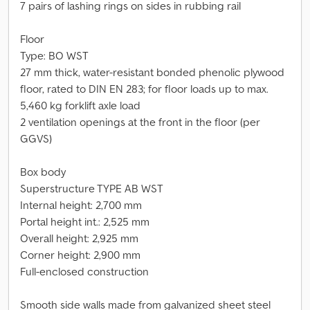
7 pairs of lashing rings on sides in rubbing rail
Floor
Type: BO WST
27 mm thick, water-resistant bonded phenolic plywood
floor, rated to DIN EN 283; for floor loads up to max.
5,460 kg forklift axle load
2 ventilation openings at the front in the floor (per
GGVS)
Box body
Superstructure TYPE AB WST
Internal height: 2,700 mm
Portal height int.: 2,525 mm
Overall height: 2,925 mm
Corner height: 2,900 mm
Full-enclosed construction
Smooth side walls made from galvanized sheet steel