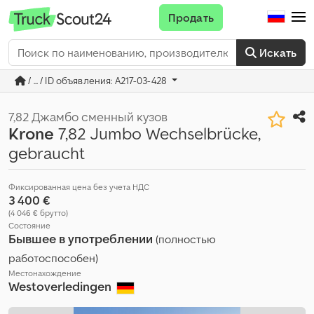
Продать
Искать
/ ... / ID объявления: A217-03-428
7,82 Джамбо сменный кузов
Krone
7,82 Jumbo Wechselbrücke,
gebraucht
Фиксированная цена без учета НДС
3 400 €
(4 046 € брутто)
Состояние
Бывшее в употреблении
(полностью
работоспособен)
Местонахождение
Westoverledingen