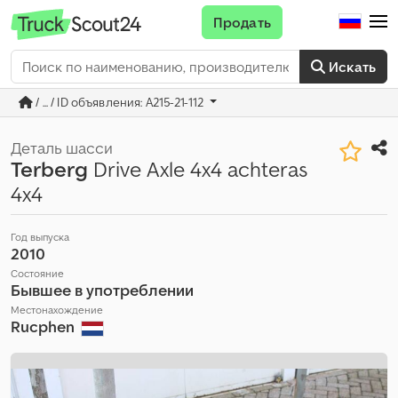
Продать
Искать
/ ... / ID объявления: A215-21-112
Деталь шасси
Terberg
Drive Axle 4x4 achteras
4x4
Год выпуска
2010
Состояние
Бывшее в употреблении
Местонахождение
Rucphen