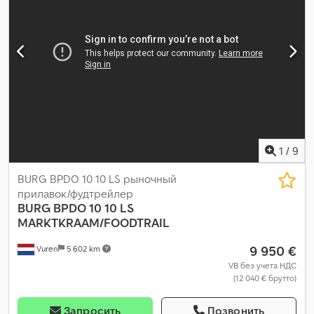
1
/
9
BURG BPDO 10 10 LS рыночный
прилавок/фудтрейлер
BURG
BPDO 10 10 LS
MARKTKRAAM/FOODTRAIL
9 950 €
Vuren
5 602 km
VB без учета НДС
(12 040 € брутто)
Запросить
Позвонить