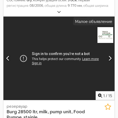
Состояние:
б/у
, конфигурация осей:
3 оси
, первая
регистрация:
08/2006
, общая длина:
9 770 мм
, общая ширина:
2 450 мм
, подвеска:
воздух
, размер шины:
385/65 R 22.5
,
колесная база:
7 790 мм
, Год выпуска:
2006
, Оборудование:
Малое объявление
ABS
,
1
/
15
резервуар
Burg
28500 ltr, milk, pump unit, Food
Pumpe, stainle...