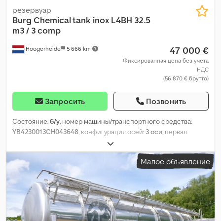
резервуар
Burg
Chemical tank inox L4BH 32.5
m3 / 3 comp
47 000 €
Hoogerheide
5 666 km
Фиксированная цена без учета
НДС
(56 870 € брутто)
Запросить
Позвонить
Состояние:
б/у
, номер машины/транспортного средства:
YB4230013CH043648
, конфигурация осей:
3 оси
, первая
регистрация:
02/2012
, общая длина:
11 600 мм
, общая ширина:
2 500 мм
, общая высота:
3 600 мм
, подвеска:
воздух
, размер
Малое объявление
шины:
385/65 R22.5
, цвет:
другое
, Год выпуска:
2012
,
Оборудование:
ABS
,