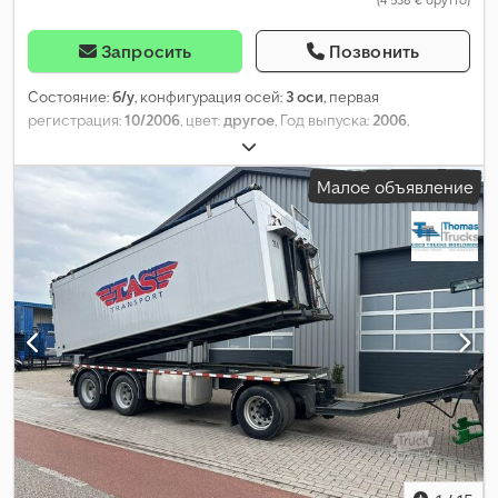
Запросить
Позвонить
Состояние:
б/у
, конфигурация осей:
3 оси
, первая
регистрация:
10/2006
, цвет:
другое
, Год выпуска:
2006
,
Малое объявление