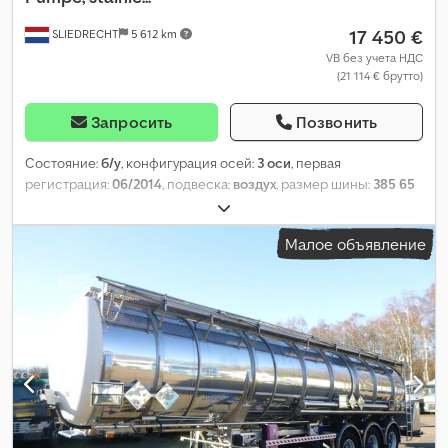
17 450 €
SLIEDRECHT
5 612 km
VB без учета НДС
(21 114 € брутто)
Запросить
Позвонить
Состояние:
б/у
, конфигурация осей:
3 оси
, первая
регистрация:
06/2014
, подвеска:
воздух
, размер шины:
385 65
R 22,5
, Год выпуска:
2014
, Оборудование:
ABS
,
Малое объявление