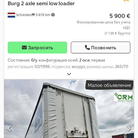
Burg
2 axle semi low loader
5 900 €
Schiedam
5 619 km
Фиксированная цена без учета
НДС
(7 139 € брутто)
Запросить
Позвонить
Состояние:
б/у
, конфигурация осей:
2 оси
, первая
регистрация:
02/1996
, подвеска:
воздух
, размер шины:
265/70
R 19.5
, колесная база:
5 000 мм
, Год выпуска:
1996
,
Малое объявление