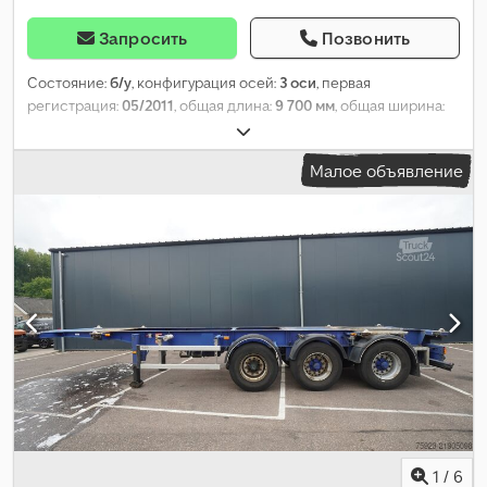
Запросить
Позвонить
Состояние:
б/у
, конфигурация осей:
3 оси
, первая
регистрация:
05/2011
, общая длина:
9 700 мм
, общая ширина:
2 500 мм
, подвеска:
воздух
, размер шины:
435/50 R 19.5
,
колесная база:
7 790 мм
, Год выпуска:
2011
, Оборудование:
Малое объявление
ABS
,
1
/
6