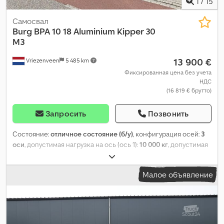
1
/
15
Самосвал
Burg
BPA 10 18 Aluminium Kipper 30
M3
13 900 €
Vriezenveen
5 485 km
Фиксированная цена без учета
НДС
(16 819 € брутто)
Запросить
Позвонить
Состояние:
отличное состояние (б/у)
, конфигурация осей:
3
оси
, допустимая нагрузка на ось (ось 1):
10 000 кг
, допустимая
нагрузка на ось (ось 2):
9 000 кг
, допустимая нагрузка на ось
(ось 3):
9 000 кг
, первая регистрация:
03/1990
, длина грузового
Малое объявление
отсека:
6 650 мм
, ширина пространства для загрузки:
2 450
мм
, высота грузового отсека:
1 970 мм
, общая длина:
9 450 мм
,
общая ширина:
2 500 мм
, общая высота:
3 280 мм
, подвеска:
сталь
, размер шины:
275/70 R22.5
, колесная база:
4 870 мм
,
цвет:
другое
, Год выпуска:
1990
,