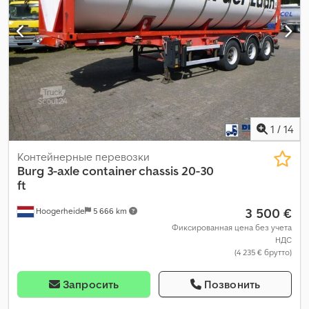
1
/
14
Контейнерные перевозки
Burg
3-axle container chassis 20-30
ft
3 500 €
Hoogerheide
5 666 km
Фиксированная цена без учета
НДС
(4 235 € брутто)
Запросить
Позвонить