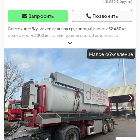
(18 090 € брутто)
Запросить
Позвонить
Состояние:
б/у
, максимальная грузоподъёмность:
32 480 кг
,
общий вес:
42 000 кг
, конфигурация осей:
3 оси
, первая
регистрация:
10/2011
, следующая проверка (TÜV):
03/2027
,
общая длина:
14 100 мм
, общая ширина:
2 600 мм
, общая
Малое объявление
высота:
4 000 мм
, Год выпуска:
2011
,