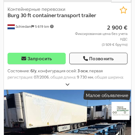
Контейнерные перевозки
Burg
30 ft container transport trailer
2 900 €
Schiedam
5 619 km
Фиксированная цена без учета
НДС
(3 509 € брутто)
Запросить
Позвонить
Состояние:
б/у
, конфигурация осей:
3 оси
, первая
регистрация:
07/2006
, общая длина:
9 730 мм
, общая ширина:
2 450 мм
, подвеска:
воздух
, размер шины:
385/65 R 22.5
,
колесная база:
7 790 мм
, Год выпуска:
2006
, Оборудование:
Малое объявление
ABS
,