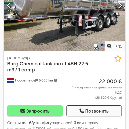
1
/
15
резервуар
Burg
Chemical tank inox L4BH 22.5
m3 / 1 comp
22 000 €
Hoogerheide
5 666 km
Фиксированная цена без учета
НДС
(26 620 € брутто)
Запросить
Позвонить
Состояние:
б/у
, конфигурация осей:
3 оси
, первая
регистрация:
11/2003
, общая длина:
9 450 мм
, общая ширина: