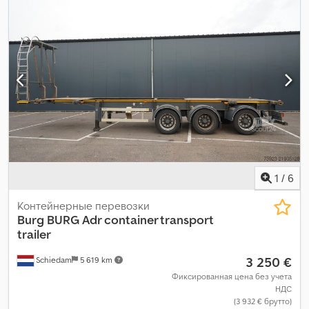
1
/
6
Контейнерные перевозки
Burg
BURG Adr container transport
trailer
3 250 €
Schiedam
5 619 km
Фиксированная цена без учета
НДС
(3 932 € брутто)