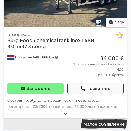
1
/
15
резервуар
Burg
Food / chemical tank inox L4BH
37.5 m3 / 3 comp
34 000 €
Hoogerheide
5 666 km
Фиксированная цена без учета
НДС
(41 140 € брутто)
Запросить
Позвонить
Состояние:
б/у
, конфигурация осей:
3 оси
, первая
регистрация:
03/2006
, общая длина:
12 000 мм
, общая ширина:
2 500 мм
, общая высота:
3 600 мм
, подвеска:
воздух
, размер
шины:
385/65 R22..5
, цвет:
другое
, Год выпуска:
2006
,
Малое объявление
Оборудование:
ABS
,