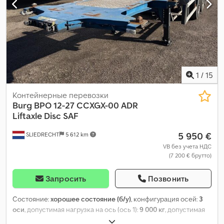
1
/
15
Контейнерные перевозки
Burg
BPO 12-27 CCXGX-00 ADR
Liftaxle Disc SAF
5 950 €
SLIEDRECHT
5 612 km
VB без учета НДС
(7 200 € брутто)
Запросить
Позвонить
Состояние:
хорошее состояние (б/у)
, конфигурация осей:
3
оси
, допустимая нагрузка на ось (ось 1):
9 000 кг
, допустимая
нагрузка на ось (ось 2):
9 000 кг
, допустимая нагрузка на ось