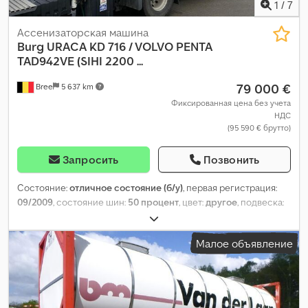
1
/
7
Ассенизаторская машина
Burg
URACA KD 716 / VOLVO PENTA
TAD942VE (SIHI 2200 ...
79 000 €
Bree
5 637 km
Фиксированная цена без учета
НДС
(95 590 € брутто)
Запросить
Позвонить
Состояние:
отличное состояние (б/у)
, первая регистрация:
09/2009
, состояние шин:
50 процент
, цвет:
другое
, подвеска:
воздух
, Год выпуска:
2009
, Оборудование:
ABS
,
Малое объявление