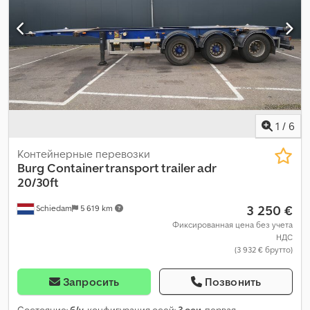
1
/
6
Контейнерные перевозки
Burg
Container transport trailer adr
20/30ft
3 250 €
Schiedam
5 619 km
Фиксированная цена без учета
НДС
(3 932 € брутто)
Запросить
Позвонить