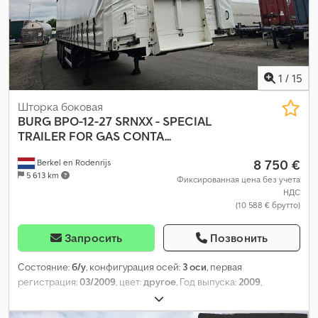
1
/
15
Шторка боковая
BURG
BPO-12-27 SRNXX - SPECIAL
TRAILER FOR GAS CONTA...
8 750 €
Berkel en Rodenrijs
5 613 km
Фиксированная цена без учета
НДС
(10 588 € брутто)
Запросить
Позвонить
Состояние:
б/у
, конфигурация осей:
3 оси
, первая
регистрация:
03/2009
, цвет:
другое
, Год выпуска:
2009
,