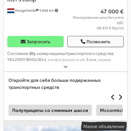
47 000 €
Hoogerheide
5 666 km
Фиксированная цена без учета
НДС
(56 870 € брутто)
Запросить
Позвонить
Состояние:
б/у
, номер машины/транспортного средства:
YB4230013BH043644
, конфигурация осей:
3 оси
, первая
регистрация:
01/2012
, общая длина:
11 600 мм
, общая ширина:
2 500 мм
, общая высота:
3 600 мм
, подвеска:
воздух
, размер
шины:
385/65 R22..5
, цвет:
другое
, Год выпуска:
2012
,
Откройте для себя больше подержанных
транспортных средств
е
Полуприцепы со сменным шасси
Mccormick D 
Малое объявление