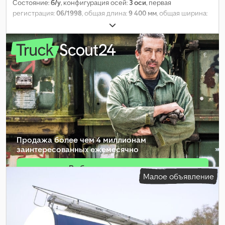
Состояние:
б/у
, конфигурация осей:
3 оси
, первая
регистрация:
06/1998
, общая длина:
9 400 мм
, общая ширина:
2 500 мм
, общая высота:
1 300 мм
, подвеска:
воздух
, размер
шины:
385/65 R22.5
, цвет:
другое
, Год выпуска:
1998
,
Оборудование:
ABS
,
Продажа более чем 4 миллионам
заинтересованных ежемесячно
Выбрать пакет дилера
Малое объявление
Создать отдельное объявление