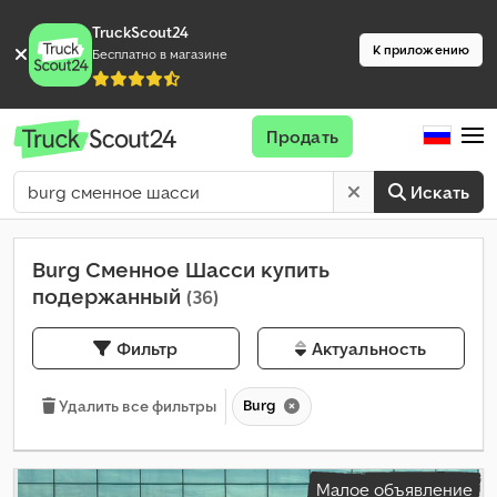
TruckScout24
К приложению
Бесплатно в магазине
Продать
Искать
Burg Сменное Шасси купить
подержанный
(36)
Фильтр
Актуальность
Burg
Удалить все фильтры
Малое объявление