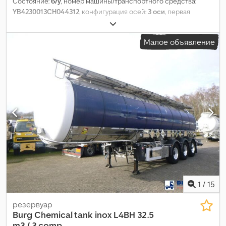
Состояние:
б/у
, номер машины/транспортного средства:
YB4230013CH044312
, конфигурация осей:
3 оси
, первая
регистрация:
10/2012
, общая длина:
11 500 мм
, общая ширина:
2 500 мм
, общая высота:
3 600 мм
, подвеска:
воздух
, размер
Малое объявление
шины:
385/65/ R22.5
, цвет:
другое
, Год выпуска:
2012
,
Оборудование:
ABS
,
1
/
15
резервуар
Burg
Chemical tank inox L4BH 32.5
m3 / 3 comp