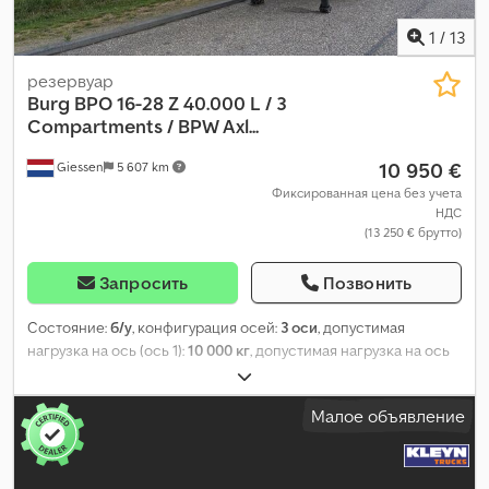
1
/
13
резервуар
Burg
BPO 16-28 Z 40.000 L / 3
Compartments / BPW Axl...
10 950 €
Giessen
5 607 km
Фиксированная цена без учета
НДС
(13 250 € брутто)
Запросить
Позвонить
Состояние:
б/у
, конфигурация осей:
3 оси
, допустимая
нагрузка на ось (ось 1):
10 000 кг
, допустимая нагрузка на ось
(ось 2):
10 000 кг
, допустимая нагрузка на ось (ось 3):
10 000 кг
,
первая регистрация:
05/1989
, общая ширина:
2 500 мм
,
Малое объявление
колесная база:
9 170 мм
, цвет:
другое
, Год выпуска:
1989
,