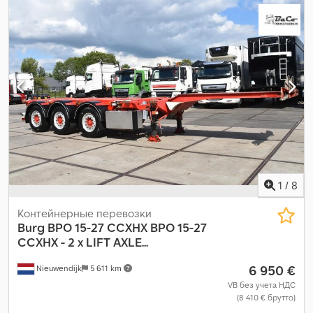
1
/
8
Контейнерные перевозки
Burg
BPO 15-27 CCXHX BPO 15-27
CCXHX - 2 x LIFT AXLE...
6 950 €
Nieuwendijk
5 611 km
VB без учета НДС
(8 410 € брутто)