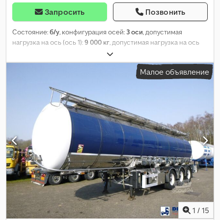
Запросить
Позвонить
Состояние:
б/у
, конфигурация осей:
3 оси
, допустимая
нагрузка на ось (ось 1):
9 000 кг
, допустимая нагрузка на ось
(ось 2):
9 000 кг
, допустимая нагрузка на ось (ось 3):
9 000 кг
,
первая регистрация:
04/2006
, общая ширина:
2 450 мм
, цвет:
Малое объявление
красный
, Год выпуска:
2006
,
1
/
15