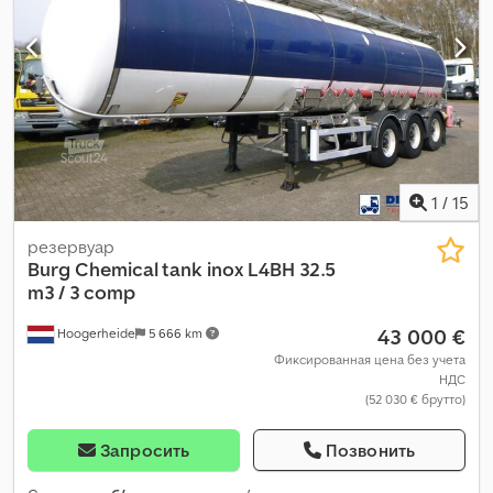
1
/
15
резервуар
Burg
Chemical tank inox L4BH 32.5
m3 / 3 comp
43 000 €
Hoogerheide
5 666 km
Фиксированная цена без учета
НДС
(52 030 € брутто)
Запросить
Позвонить