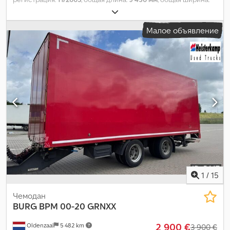
2 500 мм
, общая высота:
3 600 мм
, подвеска:
воздух
, размер
шины:
385/65/ R22.5
, цвет:
другое
, Год выпуска:
2003
,
Малое объявление
Оборудование:
ABS
,
1
/
15
Чемодан
BURG
BPM 00-20 GRNXX
2 900 €
Oldenzaal
5 482 km
3 900 €