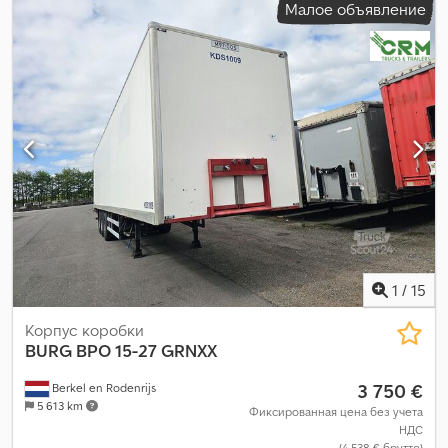
Малое объявление
1
/
15
Корпус коробки
BURG
BPO 15-27 GRNXX
3 750 €
Berkel en Rodenrijs
5 613 km
Фиксированная цена без учета
НДС
(4 538 € брутто)