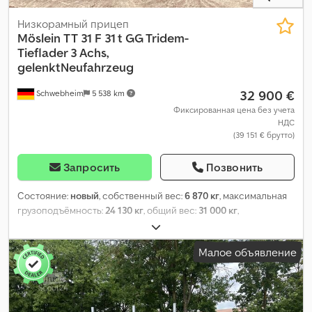
Низкорамный прицеп
Möslein
TT 31 F 31 t GG Tridem-
Tieflader 3 Achs,
gelenktNeufahrzeug
32 900 €
Schwebheim
5 538 km
Фиксированная цена без учета
НДС
(39 151 € брутто)
Запросить
Позвонить
Состояние:
новый
, собственный вес:
6 870 кг
, максимальная
грузоподъёмность:
24 130 кг
, общий вес:
31 000 кг
,
конфигурация осей:
3 оси
, длина грузового отсека:
7 500 мм
,
ширина пространства для загрузки:
2 550 мм
, подвеска:
Малое объявление
воздух
, размер шины:
235 / 75 R 17,5
, цвет:
другое
, тип
передачи:
другое
, размер передней шины:
235 / 75 R 17,5
,
размер задней шины:
235 / 75 R 17,5
, кабина водителя:
другое
,
класс выбросов:
нет
, топливо:
биодизель
, Оборудование:
ABS,