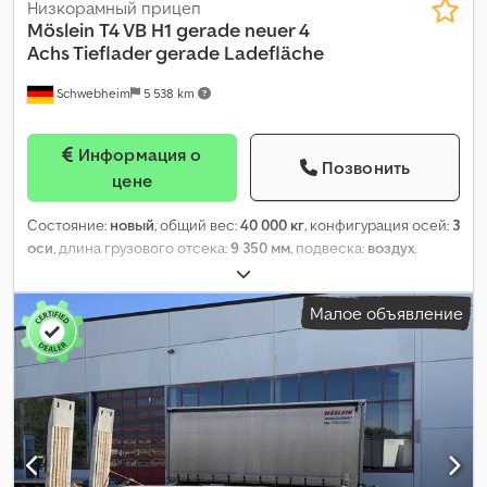
Низкорамный прицеп
Möslein
T4 VB H1 gerade neuer 4
Achs Tieflader gerade Ladefläche
Schwebheim
5 538 km
Информация о
Позвонить
цене
Состояние:
новый
, общий вес:
40 000 кг
, конфигурация осей:
3
оси
, длина грузового отсека:
9 350 мм
, подвеска:
воздух
,
размер шины:
235/75 R 17,5
, цвет:
другое
, тип передачи:
другое
, размер передней шины:
235/75 R 17,5
, размер задней
Малое объявление
шины:
235/75 R 17,5
, кабина водителя:
другое
, класс выбросов:
нет
, топливо:
биодизель
, Оборудование:
ABS,
пневматический тормоз
,