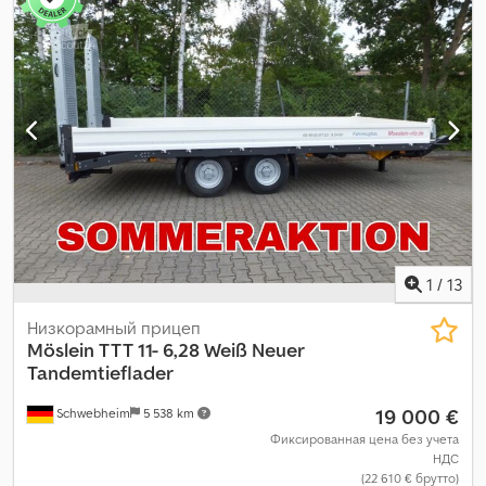
1
/
13
Низкорамный прицеп
Möslein
TTT 11- 6,28 Weiß Neuer
Tandemtieflader
19 000 €
Schwebheim
5 538 km
Фиксированная цена без учета
НДС
(22 610 € брутто)