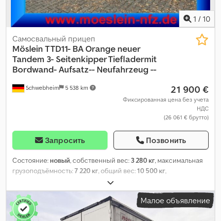
1
/
10
Самосвальный прицеп
Möslein
TTD11- BA Orange neuer
Tandem 3- Seitenkipper Tiefladermit
Bordwand- Aufsatz-- Neufahrzeug --
21 900 €
Schwebheim
5 538 km
Фиксированная цена без учета
НДС
(26 061 € брутто)
Запросить
Позвонить
Состояние:
новый
, собственный вес:
3 280 кг
, максимальная
грузоподъёмность:
7 220 кг
, общий вес:
10 500 кг
,
конфигурация осей:
2 оси
, длина грузового отсека:
5 110 мм
,
ширина пространства для загрузки:
2 430 мм
, высота
Малое объявление
грузового отсека:
900 мм
, объем грузового пространства:
11
м³
, подвеска:
сталь
, цвет:
другое
, тип передачи:
другое
,