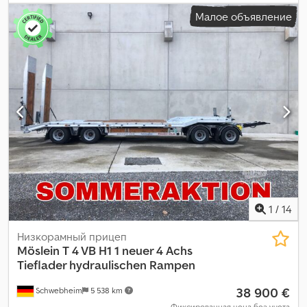
ширина пространства для загрузки:
2 480 мм
, высота
Малое объявление
грузового отсека:
2 630 мм
, объем грузового пространства:
47
м³
, подвеска:
воздух
, размер шины:
245 / 70 R 17,5
, колесная
база:
990 мм
, цвет:
другое
, тип передачи:
другое
, размер
передней шины:
245 / 70 R 17,5
, размер задней шины:
245 / 70
R 17,5
, кабина водителя:
другое
, класс выбросов:
нет
, топливо:
биодизель
, Оборудование:
ABS, пневматический тормоз
,
1
/
14
Низкорамный прицеп
Möslein
T 4 VB H1 1 neuer 4 Achs
Tieflader hydraulischen Rampen
38 900 €
Schwebheim
5 538 km
Фиксированная цена без учета