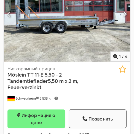
1
/
4
Низкорамный прицеп
Möslein
TT 11-E 5,50 - 2
Tandemtieflader5,50 m x 2 m,
Feuerverzinkt
Schwebheim
5 538 km
Информация о
Позвонить
цене