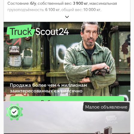
Состояние:
б/у
, собственный вес:
3 900 кг
, максимальная
грузоподъёмность:
6 100 кг
, общий вес:
10 000 кг
,
конфигурация осей:
2 оси
, первая регистрация:
04/2018
,
длина грузового отсека:
7 300 мм
, ширина пространства для
загрузки:
2 490 мм
, высота грузового отсека:
2 600 мм
, объем
грузового пространства:
47 м³
, подвеска:
воздух
, размер
шины:
235/75R17,5 143J
, колесная база:
990 мм
, цвет:
другое
,
тип передачи:
другое
, размер передней шины:
235/75R17,5
143J
, размер задней шины:
235/75R17,5 143J
, кабина водителя:
другое
, класс выбросов:
нет
, Оборудование:
ABS,
пневматический тормоз
,
Продажа более чем 4 миллионам
заинтересованных ежемесячно
Выбрать пакет дилера
Малое объявление
Создать отдельное объявление