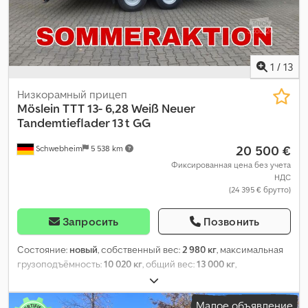
1
/
13
Низкорамный прицеп
Möslein
TTT 13- 6,28 Weiß Neuer
Tandemtieflader 13 t GG
20 500 €
Schwebheim
5 538 km
Фиксированная цена без учета
НДС
(24 395 € брутто)
Запросить
Позвонить
Состояние:
новый
, собственный вес:
2 980 кг
, максимальная
грузоподъёмность:
10 020 кг
, общий вес:
13 000 кг
,
конфигурация осей:
2 оси
, длина грузового отсека:
6 280 мм
,
ширина пространства для загрузки:
2 480 мм
, подвеска:
сталь
,
Малое объявление
цвет:
другое
, тип передачи:
другое
, кабина водителя:
другое
,