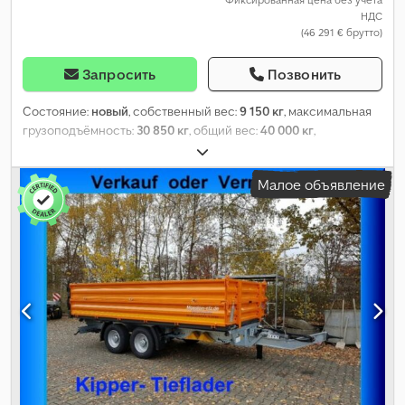
НДС
(46 291 € брутто)
Запросить
Позвонить
Состояние:
новый
, собственный вес:
9 150 кг
, максимальная
грузоподъёмность:
30 850 кг
, общий вес:
40 000 кг
,
конфигурация осей:
3 оси
, длина грузового отсека:
9 100 мм
,
подвеска:
воздух
, размер шины:
235/75 R 17,5
, цвет:
другое
, тип
Малое объявление
передачи:
другое
, размер передней шины:
235/75 R 17,5
,
размер задней шины:
235/75 R 17,5
, кабина водителя:
другое
,
класс выбросов:
нет
, топливо:
биодизель
, Оборудование:
ABS,
пневматический тормоз
,