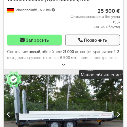
25 500 €
Schwebheim
5 538 km
Фиксированная цена без учета
НДС
(30 345 € брутто)
Запросить
Позвонить
Состояние:
новый
, общий вес:
21 000 кг
, конфигурация осей:
2
оси
, длина грузового отсека:
6 500 мм
, ширина пространства
для загрузки:
2 550 мм
, подвеска:
воздух
, размер шины:
235 /
75 R 17,5
, цвет:
другое
, тип передачи:
другое
, размер
Малое объявление
передней шины:
235 / 75 R 17,5
, размер задней шины:
235 / 75
R 17,5
, кабина водителя:
другое
, класс выбросов:
нет
, топливо:
биодизель
, Оборудование:
ABS, пневматический тормоз
,