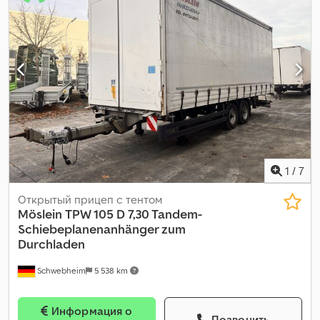
кабина водителя:
другое
, класс выбросов:
нет
, Оборудование:
ABS, пневматический тормоз
,
1
/
7
Открытый прицеп с тентом
Möslein
TPW 105 D 7,30 Tandem-
Schiebeplanenanhänger zum
Durchladen
Schwebheim
5 538 km
Информация о
Позвонить