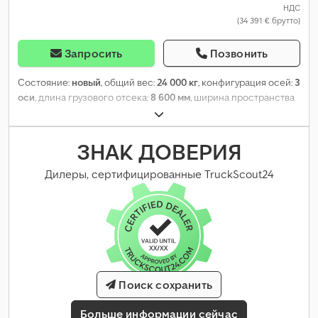
НДС
(34 391 € брутто)
Запросить
Позвонить
Состояние:
новый
, общий вес:
24 000 кг
, конфигурация осей:
3
оси
, длина грузового отсека:
8 600 мм
, ширина пространства
для загрузки:
2 550 мм
, подвеска:
воздух
, размер шины:
235/75
R 17,5
, цвет:
другое
, тип передачи:
другое
, размер передней
шины:
235/75 R 17,5
, размер задней шины:
235/75 R 17,5
, кабина
ЗНАК ДОВЕРИЯ
водителя:
другое
, класс выбросов:
нет
, Оборудование:
ABS,
пневматический тормоз
,
Дилеры, сертифицированные TruckScout24
Поиск сохранить
Больше информации сейчас