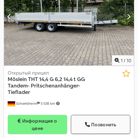
пневматический тормоз
,
1
/
10
Открытый прицеп
Möslein
THT 14,4 G 6,2 14,4 t GG
Tandem- Pritschenanhänger-
Tieflader
Schwebheim
5 538 km
Информация о
Позвонить
цене