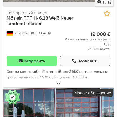
1
/
13
Низкорамный прицеп
Möslein
TTT 11- 6,28 Weiß Neuer
Tandemtieflader
19 000 €
Schwebheim
5 538 km
Фиксированная цена без учета
НДС
(22 610 € брутто)
Запросить
Позвонить
Состояние:
новый
, собственный вес:
2 980 кг
, максимальная
грузоподъёмность:
7 520 кг
, общий вес:
10 500 кг
,
конфигурация осей:
2 оси
, длина грузового отсека:
6 280 мм
,
ширина пространства для загрузки:
2 480 мм
, подвеска:
сталь
,
Малое объявление
размер шины:
245 / 70 R 17,5
, колесная база:
990 мм
, цвет:
другое
, тип передачи:
другое
, размер передней шины:
245 /
70 R 17,5
, размер задней шины:
245 / 70 R 17,5
, кабина
водителя:
другое
, класс выбросов:
нет
, топливо:
биодизель
,
Оборудование:
ABS, пневматический тормоз
,