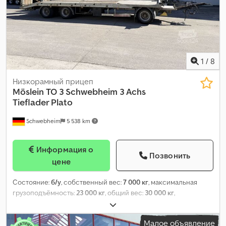
1
/
8
Низкорамный прицеп
Möslein
TO 3 Schwebheim 3 Achs
Tieflader Plato
Schwebheim
5 538 km
Информация о
Позвонить
цене
Состояние:
б/у
, собственный вес:
7 000 кг
, максимальная
грузоподъёмность:
23 000 кг
, общий вес:
30 000 кг
,
конфигурация осей:
3 оси
, первая регистрация:
01/2021
,
следующая проверка (TÜV):
08/2026
, длина грузового отсека:
Малое объявление
8 100 мм
, подвеска:
воздух
, размер шины:
235/75R17,5 --/140J
,