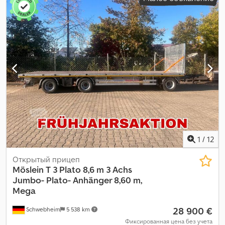
класс выбросов:
нет
, Оборудование:
ABS, пневматический
тормоз
,
1
/
12
Открытый прицеп
Möslein
T 3 Plato 8,6 m 3 Achs
Jumbo- Plato- Anhänger 8,60 m,
Mega
28 900 €
Schwebheim
5 538 km
Фиксированная цена без учета