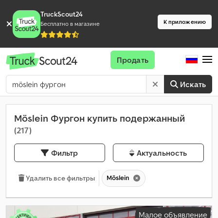
TruckScout24
К приложению
Бесплатно в магазине
Продать
Искать
Möslein Фургон купить подержанный
(217)
Фильтр
Актуальность
Möslein
Удалить все фильтры
Малое объявление