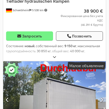
Tieflader hydraulischen Rampen
38 900 €
Schwebheim
5 538 km
Фиксированная цена без учета
НДС
(46 291 € брутто)
Запросить
Позвонить
Состояние:
новый
, собственный вес:
9 150 кг
, максимальная
грузоподъёмность:
30 850 кг
, общий вес:
40 000 кг
,
конфигурация осей:
3 оси
, длина грузового отсека:
9 100 мм
,
подвеска:
воздух
, размер шины:
235/75 R 17,5
, цвет:
другое
, тип
Малое объявление
передачи:
другое
, размер передней шины:
235/75 R 17,5
,
размер задней шины:
235/75 R 17,5
, кабина водителя:
другое
,
класс выбросов:
нет
, топливо:
биодизель
, Оборудование:
ABS,
пневматический тормоз
,