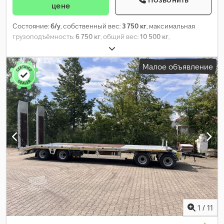
цене
Состояние:
б/у
, собственный вес:
3 750 кг
, максимальная
грузоподъёмность:
6 750 кг
, общий вес:
10 500 кг
,
конфигурация осей:
2 оси
, первая регистрация:
01/2018
, длина
грузового отсека:
7 300 мм
, ширина пространства для
Малое объявление
загрузки:
2 480 мм
, высота грузового отсека:
2 650 мм
, объем
грузового пространства:
47 м³
, подвеска:
воздух
, размер
шины:
235 / 75 R 17,5
, цвет:
другое
, тип передачи:
другое
,
размер передней шины:
235 / 75 R 17,5
, размер задней шины:
235 / 75 R 17,5
, кабина водителя:
другое
, класс выбросов:
нет
,
топливо:
биодизель
, Оборудование:
ABS, пневматический
тормоз
,
1
/
11