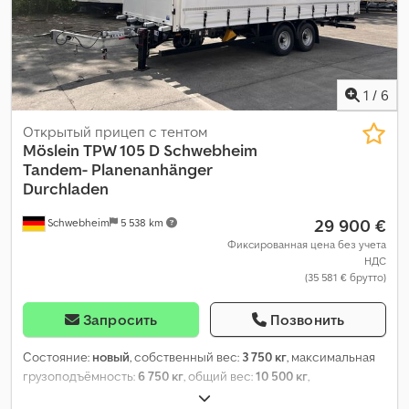
1
/
6
Открытый прицеп с тентом
Möslein
TPW 105 D Schwebheim
Tandem- Planenanhänger
Durchladen
29 900 €
Schwebheim
5 538 km
Фиксированная цена без учета
НДС
(35 581 € брутто)
Запросить
Позвонить
Состояние:
новый
, собственный вес:
3 750 кг
, максимальная
грузоподъёмность:
6 750 кг
, общий вес:
10 500 кг
,
конфигурация осей:
2 оси
, длина грузового отсека:
7 230 мм
,