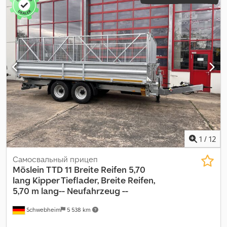
1
/
12
Самосвальный прицеп
Möslein
TTD 11 Breite Reifen 5,70
lang Kipper Tieflader, Breite Reifen,
5,70 m lang-- Neufahrzeug --
Schwebheim
5 538 km