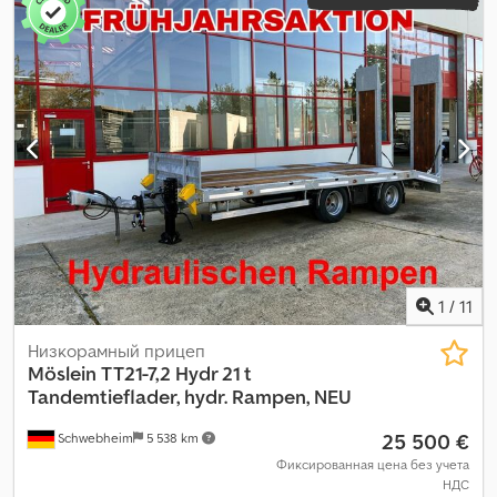
цвет:
другое
, тип передачи:
другое
, размер передней шины:
235/75R17,5 --/140J
, размер задней шины:
235/75R17,5 --/140J
,
кабина водителя:
другое
, класс выбросов:
нет
, Оборудование:
ABS, пневматический тормоз
,
1
/
11
Низкорамный прицеп
Möslein
TT21-7,2 Hydr 21 t
Tandemtieflader, hydr. Rampen, NEU
25 500 €
Schwebheim
5 538 km
Фиксированная цена без учета
НДС