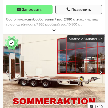
Запросить
Позвонить
Состояние:
новый
, собственный вес:
2 980 кг
, максимальная
грузоподъёмность:
7 520 кг
, общий вес:
10 500 кг
,
конфигурация осей:
2 оси
, длина грузового отсека:
6 280 мм
,
ширина пространства для загрузки:
2 480 мм
, подвеска:
сталь
,
Малое объявление
размер шины:
245 / 70 R 17,5
, колесная база:
990 мм
, цвет:
другое
, тип передачи:
другое
, размер передней шины:
245 /
70 R 17,5
, размер задней шины:
245 / 70 R 17,5
, кабина
водителя:
другое
, класс выбросов:
нет
, топливо:
биодизель
,
Оборудование:
ABS, пневматический тормоз
,
1
/
10