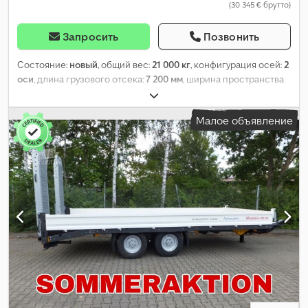
(30 345 € брутто)
Запросить
Позвонить
Состояние:
новый
, общий вес:
21 000 кг
, конфигурация осей:
2
оси
, длина грузового отсека:
7 200 мм
, ширина пространства
для загрузки:
2 550 мм
, подвеска:
воздух
, размер шины:
235 /
75 R 17,5
, цвет:
другое
, тип передачи:
другое
, размер
Малое объявление
передней шины:
235 / 75 R 17,5
, размер задней шины:
235 / 75
R 17,5
, кабина водителя:
другое
, класс выбросов:
нет
, топливо:
биодизель
, Оборудование:
ABS, пневматический тормоз
,