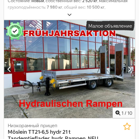
Состояние:
новый
, собственный вес:
2 520 кг
, максимальная
грузоподъёмность:
7 980 кг
, общий вес:
10 500 кг
,
конфигурация осей:
2 оси
, длина грузового отсека:
5 500 мм
,
ширина пространства для загрузки:
2 000 мм
, подвеска:
сталь
,
Малое объявление
размер шины:
235 / 75 R 17,5
, колесная база:
990 мм
, цвет:
другое
, тип передачи:
другое
, размер передней шины:
235 /
75 R 17,5
, размер задней шины:
235 / 75 R 17,5
, кабина
водителя:
другое
, класс выбросов:
нет
, топливо:
биодизель
,
Оборудование:
ABS, пневматический тормоз
,
1
/
10
Низкорамный прицеп
Möslein
TT21-6,5 hydr 21 t
Tandemtieflader, hydr. Rampen, NEU