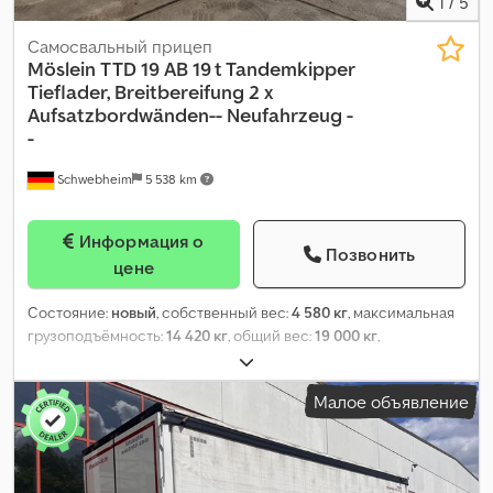
1
/
5
Самосвальный прицеп
Möslein
TTD 19 AB 19 t Tandemkipper
Tieflader, Breitbereifung 2 x
Aufsatzbordwänden-- Neufahrzeug -
-
Schwebheim
5 538 km
Информация о
Позвонить
цене
Состояние:
новый
, собственный вес:
4 580 кг
, максимальная
грузоподъёмность:
14 420 кг
, общий вес:
19 000 кг
,
конфигурация осей:
2 оси
, длина грузового отсека:
5 700 мм
,
ширина пространства для загрузки:
2 420 мм
, высота
Малое объявление
грузового отсека:
1 800 мм
, объем грузового пространства:
24
м³
, подвеска:
другое
, размер шины:
435/50 R 19,5
, цвет:
другое
, тип передачи:
другое
, размер передней шины:
435/50
R 19,5
, размер задней шины:
435/50 R 19,5
, кабина водителя: