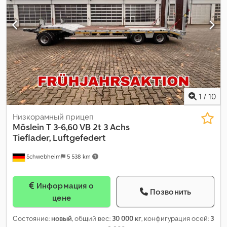
1
/
10
Низкорамный прицеп
Möslein
T 3-6,60 VB 2t 3 Achs
Tieflader, Luftgefedert
Schwebheim
5 538 km
Информация о
Позвонить
цене
Состояние:
новый
, общий вес:
30 000 кг
, конфигурация осей:
3