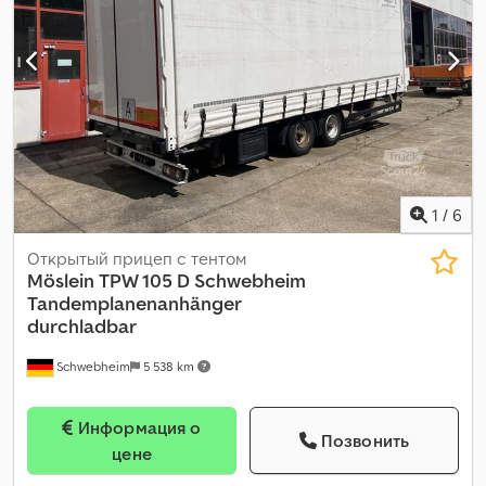
другое
, класс выбросов:
нет
, топливо:
биодизель
,
Оборудование:
ABS, пневматический тормоз
,
1
/
6
Открытый прицеп с тентом
Möslein
TPW 105 D Schwebheim
Tandemplanenanhänger
durchladbar
Schwebheim
5 538 km
Информация о
Позвонить
цене